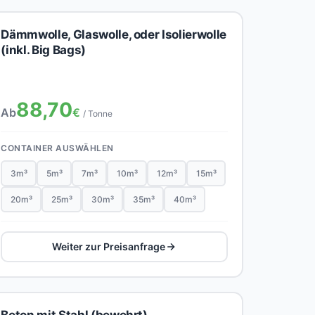
Dämmwolle, Glaswolle, oder Isolierwolle
(inkl. Big Bags)
88,70
Ab
€
/ Tonne
CONTAINER AUSWÄHLEN
3m³
5m³
7m³
10m³
12m³
15m³
20m³
25m³
30m³
35m³
40m³
Weiter zur Preisanfrage