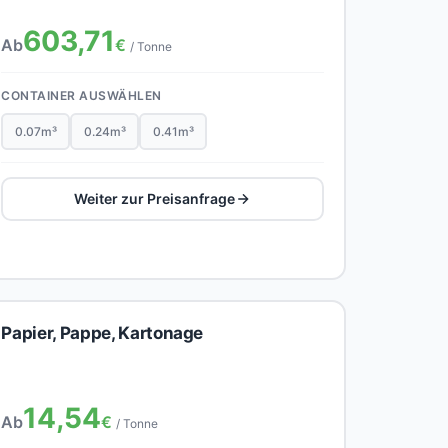
603,71
Ab
€
/ Tonne
CONTAINER AUSWÄHLEN
0.07m³
0.24m³
0.41m³
Weiter zur Preisanfrage
Papier, Pappe, Kartonage
14,54
Ab
€
/ Tonne