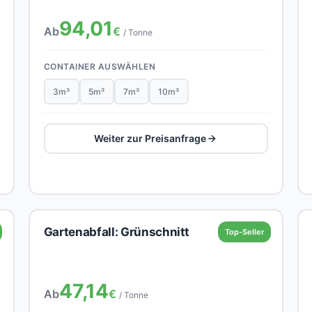
94,01
Ab
€
/ Tonne
CONTAINER AUSWÄHLEN
3m³
5m³
7m³
10m³
Weiter zur Preisanfrage
Gartenabfall: Grünschnitt
Top-Seller
47,14
Ab
€
/ Tonne