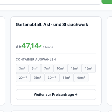
Gartenabfall: Ast- und Strauchwerk
47,14
Ab
€
/ Tonne
CONTAINER AUSWÄHLEN
3m³
5m³
7m³
10m³
12m³
15m³
20m³
25m³
30m³
35m³
40m³
Weiter zur Preisanfrage