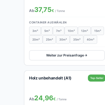
37,75
Ab
€
/ Tonne
CONTAINER AUSWÄHLEN
3m³
5m³
7m³
10m³
12m³
15m³
20m³
25m³
30m³
35m³
40m³
Weiter zur Preisanfrage
Holz unbehandelt (A1)
Top-Seller
24,96
Ab
€
/ Tonne