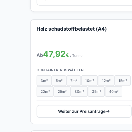
Holz schadstoffbelastet (A4)
47,92
Ab
€
/ Tonne
CONTAINER AUSWÄHLEN
3m³
5m³
7m³
10m³
12m³
15m³
20m³
25m³
30m³
35m³
40m³
Weiter zur Preisanfrage