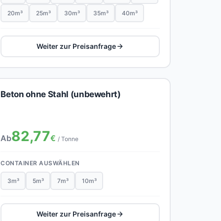
20m³
25m³
30m³
35m³
40m³
Weiter zur Preisanfrage
Beton ohne Stahl (unbewehrt)
82,77
Ab
€
/ Tonne
CONTAINER AUSWÄHLEN
3m³
5m³
7m³
10m³
Weiter zur Preisanfrage