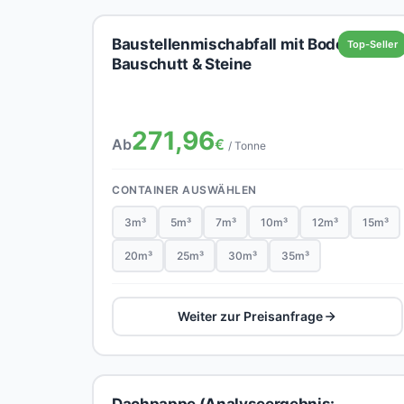
Baustellenmischabfall mit Boden,
Top-Seller
Bauschutt & Steine
271,96
Ab
€
/ Tonne
CONTAINER AUSWÄHLEN
3m³
5m³
7m³
10m³
12m³
15m³
20m³
25m³
30m³
35m³
Weiter zur Preisanfrage