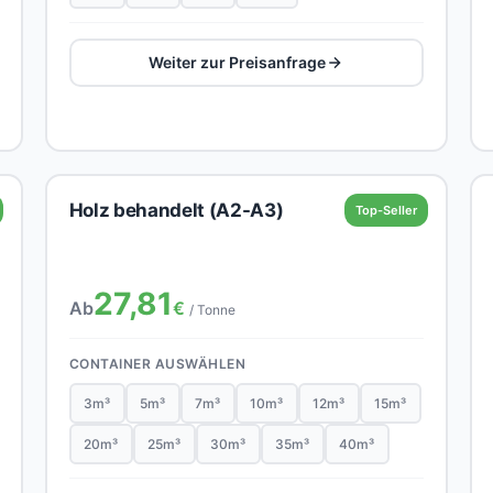
Weiter zur Preisanfrage
Holz behandelt (A2-A3)
Top-Seller
27,81
Ab
€
/ Tonne
CONTAINER AUSWÄHLEN
3m³
5m³
7m³
10m³
12m³
15m³
20m³
25m³
30m³
35m³
40m³