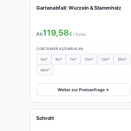
Gartenabfall: Wurzeln & Stammholz
119,58
Ab
€
/ Tonne
CONTAINER AUSWÄHLEN
3m³
5m³
7m³
10m³
12m³
20m³
40m³
Weiter zur Preisanfrage
Schrott