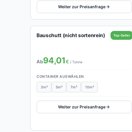
Weiter zur Preisanfrage
Bauschutt (nicht sortenrein)
Top-Seller
94,01
Ab
€
/ Tonne
CONTAINER AUSWÄHLEN
3m³
5m³
7m³
10m³
Weiter zur Preisanfrage