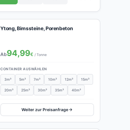
Ytong, Bimssteine, Porenbeton
94,99
Ab
€
/ Tonne
CONTAINER AUSWÄHLEN
3m³
5m³
7m³
10m³
12m³
15m³
20m³
25m³
30m³
35m³
40m³
Weiter zur Preisanfrage