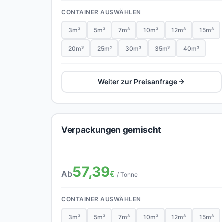
CONTAINER AUSWÄHLEN
3m³
5m³
7m³
10m³
12m³
15m³
20m³
25m³
30m³
35m³
40m³
Weiter zur Preisanfrage
Verpackungen gemischt
57,39
Ab
€
/ Tonne
CONTAINER AUSWÄHLEN
3m³
5m³
7m³
10m³
12m³
15m³