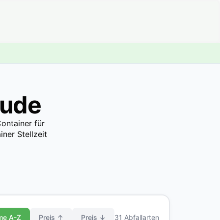
hude
ontainer für
ner Stellzeit
me A-Z
Preis ↑
Preis ↓
31 Abfallarten