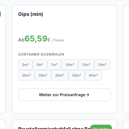
Gips (rein)
65,59
Ab
€
/ Tonne
CONTAINER AUSWÄHLEN
3m³
5m³
7m³
10m³
12m³
15m³
20m³
25m³
30m³
35m³
40m³
Weiter zur Preisanfrage