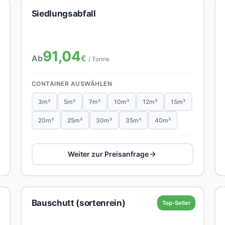
Siedlungsabfall
91,04
Ab
€
/ Tonne
CONTAINER AUSWÄHLEN
3m³
5m³
7m³
10m³
12m³
15m³
20m³
25m³
30m³
35m³
40m³
Weiter zur Preisanfrage
Bauschutt (sortenrein)
Top-Seller