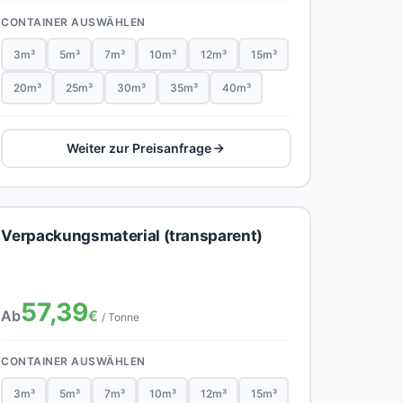
CONTAINER AUSWÄHLEN
3m³
5m³
7m³
10m³
12m³
15m³
20m³
25m³
30m³
35m³
40m³
Weiter zur Preisanfrage
Verpackungsmaterial (transparent)
57,39
Ab
€
/ Tonne
CONTAINER AUSWÄHLEN
3m³
5m³
7m³
10m³
12m³
15m³