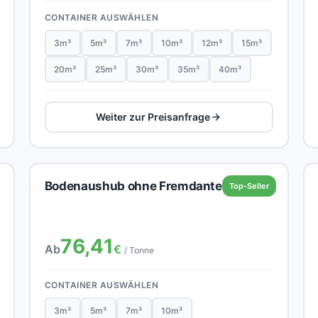
CONTAINER AUSWÄHLEN
3m³
5m³
7m³
10m³
12m³
15m³
20m³
25m³
30m³
35m³
40m³
Weiter zur Preisanfrage
Bodenaushub ohne Fremdanteil
Top-Seller
76,41
Ab
€
/ Tonne
CONTAINER AUSWÄHLEN
3m³
5m³
7m³
10m³