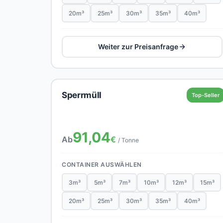
20m³
25m³
30m³
35m³
40m³
Weiter zur Preisanfrage
Sperrmüll
Top-Seller
91,04
Ab
€
/ Tonne
CONTAINER AUSWÄHLEN
3m³
5m³
7m³
10m³
12m³
15m³
20m³
25m³
30m³
35m³
40m³