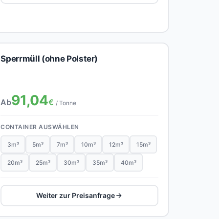
Sperrmüll (ohne Polster)
91,04
Ab
€
/ Tonne
CONTAINER AUSWÄHLEN
3m³
5m³
7m³
10m³
12m³
15m³
20m³
25m³
30m³
35m³
40m³
Weiter zur Preisanfrage