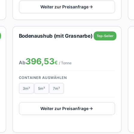
Weiter zur Preisanfrage
Bodenaushub (mit Grasnarbe)
Top-Seller
396,53
Ab
€
/ Tonne
CONTAINER AUSWÄHLEN
3m³
5m³
7m³
Weiter zur Preisanfrage