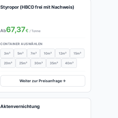
Styropor (HBCD frei mit Nachweis)
67,37
Ab
€
/ Tonne
CONTAINER AUSWÄHLEN
3m³
5m³
7m³
10m³
12m³
15m³
20m³
25m³
30m³
35m³
40m³
Weiter zur Preisanfrage
Aktenvernichtung