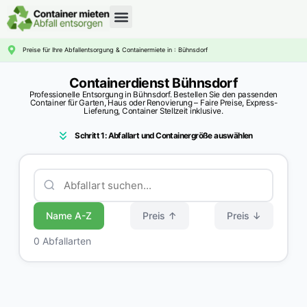
CONTAINERDIENST RATGEBER
Preise für Ihre Abfallentsorgung & Containermiete in : Bühnsdorf
Containerdienst Bühnsdorf
Professionelle Entsorgung in Bühnsdorf. Bestellen Sie den passenden
Container für Garten, Haus oder Renovierung – Faire Preise, Express-
Lieferung, Container Stellzeit inklusive.
Schritt 1: Abfallart und Containergröße auswählen
Name A-Z
Preis ↑
Preis ↓
0 Abfallarten