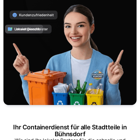
Kundenzufriedenheit
Umweltgerecht
Lokaler Dienstleister
Ihr Containerdienst für alle Stadtteile in
Bühnsdorf