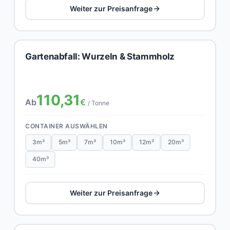
Weiter zur Preisanfrage
Gartenabfall: Wurzeln & Stammholz
110,31
Ab
€
/ Tonne
CONTAINER AUSWÄHLEN
3m³
5m³
7m³
10m³
12m³
20m³
40m³
Weiter zur Preisanfrage