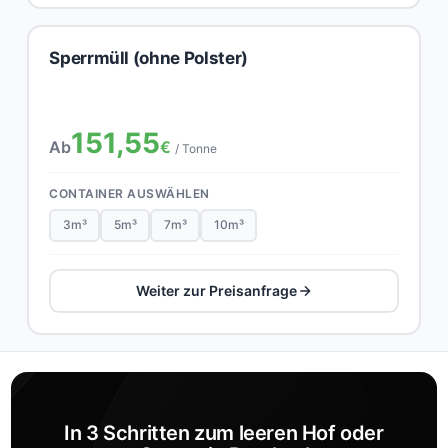
Sperrmüll (ohne Polster)
151,55
Ab
€
/ Tonne
CONTAINER AUSWÄHLEN
3m³
5m³
7m³
10m³
Weiter zur Preisanfrage
In 3 Schritten zum leeren Hof oder