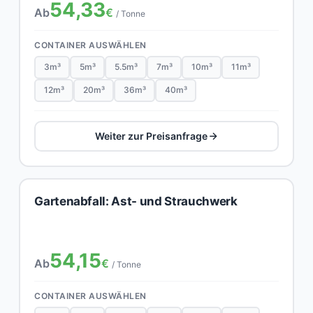
54,33
Ab
€
/ Tonne
CONTAINER AUSWÄHLEN
3m³
5m³
5.5m³
7m³
10m³
11m³
12m³
20m³
36m³
40m³
Weiter zur Preisanfrage
Gartenabfall: Ast- und Strauchwerk
54,15
Ab
€
/ Tonne
CONTAINER AUSWÄHLEN