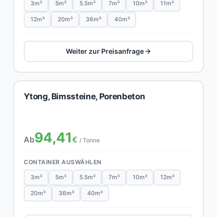
3m³
5m³
5.5m³
7m³
10m³
11m³
12m³
20m³
36m³
40m³
Weiter zur Preisanfrage
Ytong, Bimssteine, Porenbeton
94,41
Ab
€
/ Tonne
CONTAINER AUSWÄHLEN
3m³
5m³
5.5m³
7m³
10m³
12m³
20m³
36m³
40m³