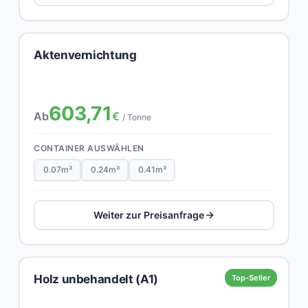
Aktenvernichtung
603,71
Ab
€
/ Tonne
CONTAINER AUSWÄHLEN
0.07m³
0.24m³
0.41m³
Weiter zur Preisanfrage
Holz unbehandelt (A1)
Top-Seller