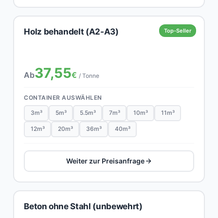
Holz behandelt (A2-A3)
Top-Seller
37,55
Ab
€
/ Tonne
CONTAINER AUSWÄHLEN
3m³
5m³
5.5m³
7m³
10m³
11m³
12m³
20m³
36m³
40m³
Weiter zur Preisanfrage
Beton ohne Stahl (unbewehrt)