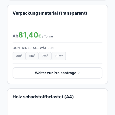
Verpackungsmaterial (transparent)
81,40
Ab
€
/ Tonne
CONTAINER AUSWÄHLEN
3m³
5m³
7m³
10m³
Weiter zur Preisanfrage
Holz schadstoffbelastet (A4)