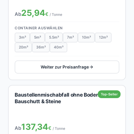
25,94
Ab
€
/ Tonne
CONTAINER AUSWÄHLEN
3m³
5m³
5.5m³
7m³
10m³
12m³
20m³
36m³
40m³
Weiter zur Preisanfrage
Baustellenmischabfall ohne Boden,
Top-Seller
Bauschutt & Steine
137,34
Ab
€
/ Tonne