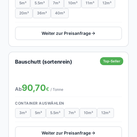
5m³
5.5m³
7m³
10m³
11m³
12m³
20m³
36m³
40m³
Weiter zur Preisanfrage
Bauschutt (sortenrein)
Top-Seller
90,70
Ab
€
/ Tonne
CONTAINER AUSWÄHLEN
3m³
5m³
5.5m³
7m³
10m³
12m³
Weiter zur Preisanfrage