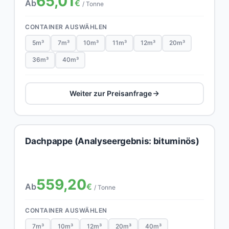
65,01
Ab
€
/ Tonne
CONTAINER AUSWÄHLEN
5m³
7m³
10m³
11m³
12m³
20m³
36m³
40m³
Weiter zur Preisanfrage
Dachpappe (Analyseergebnis: bituminös)
559,20
Ab
€
/ Tonne
CONTAINER AUSWÄHLEN
7m³
10m³
12m³
20m³
40m³