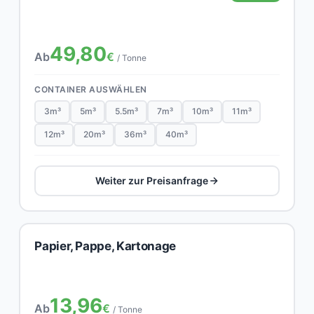
49,80
Ab
€
/ Tonne
CONTAINER AUSWÄHLEN
3m³
5m³
5.5m³
7m³
10m³
11m³
12m³
20m³
36m³
40m³
Weiter zur Preisanfrage
Papier, Pappe, Kartonage
13,96
Ab
€
/ Tonne