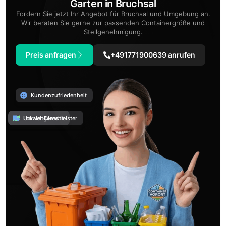
Garten in Bruchsal
Fordern Sie jetzt Ihr Angebot für Bruchsal und Umgebung an.
Wir beraten Sie gerne zur passenden Containergröße und
Stellgenehmigung.
Preis anfragen
+491771900639 anrufen
Kundenzufriedenheit
Umweltgerecht
Lokaler Dienstleister