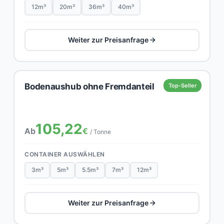
12m³
20m³
36m³
40m³
Weiter zur Preisanfrage
Bodenaushub ohne Fremdanteil
Top-Seller
105,22
Ab
€
/ Tonne
CONTAINER AUSWÄHLEN
3m³
5m³
5.5m³
7m³
12m³
Weiter zur Preisanfrage