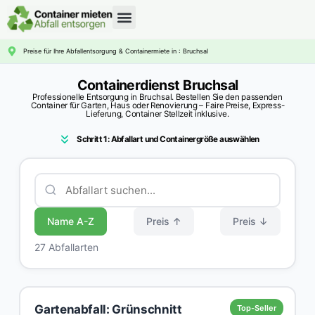
CONTAINERDIENST RATGEBER
Preise für Ihre Abfallentsorgung & Containermiete in : Bruchsal
Containerdienst Bruchsal
Professionelle Entsorgung in Bruchsal. Bestellen Sie den passenden
Container für Garten, Haus oder Renovierung – Faire Preise, Express-
Lieferung, Container Stellzeit inklusive.
Schritt 1: Abfallart und Containergröße auswählen
Name A-Z
Preis ↑
Preis ↓
27 Abfallarten
Gartenabfall: Grünschnitt
Top-Seller