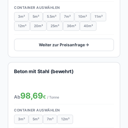
CONTAINER AUSWÄHLEN
3m³
5m³
5.5m³
7m³
10m³
11m³
12m³
20m³
25m³
36m³
40m³
Weiter zur Preisanfrage
Beton mit Stahl (bewehrt)
98,69
Ab
€
/ Tonne
CONTAINER AUSWÄHLEN
3m³
5m³
7m³
12m³