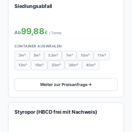
Siedlungsabfall
99,88
Ab
€
/ Tonne
CONTAINER AUSWÄHLEN
3m³
5m³
5.5m³
7m³
10m³
11m³
12m³
15m³
20m³
36m³
40m³
Weiter zur Preisanfrage
Styropor (HBCD frei mit Nachweis)