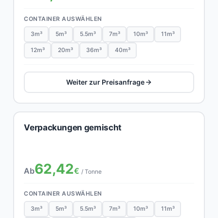
CONTAINER AUSWÄHLEN
3m³
5m³
5.5m³
7m³
10m³
11m³
12m³
20m³
36m³
40m³
Weiter zur Preisanfrage
Verpackungen gemischt
62,42
Ab
€
/ Tonne
CONTAINER AUSWÄHLEN
3m³
5m³
5.5m³
7m³
10m³
11m³