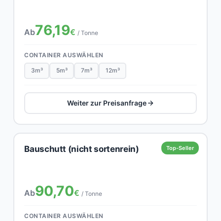
76,19
Ab
€
/ Tonne
CONTAINER AUSWÄHLEN
3m³
5m³
7m³
12m³
Weiter zur Preisanfrage
Bauschutt (nicht sortenrein)
Top-Seller
90,70
Ab
€
/ Tonne
CONTAINER AUSWÄHLEN