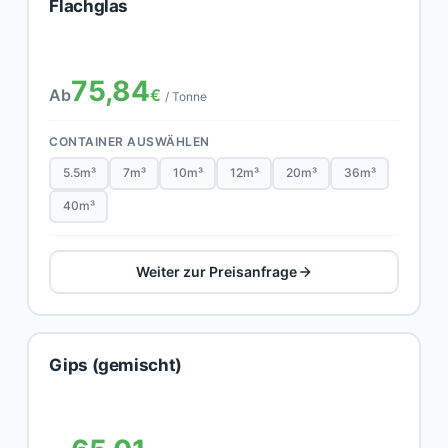
Flachglas
75,84
Ab
€
/ Tonne
CONTAINER AUSWÄHLEN
5.5m³
7m³
10m³
12m³
20m³
36m³
40m³
Weiter zur Preisanfrage
Gips (gemischt)