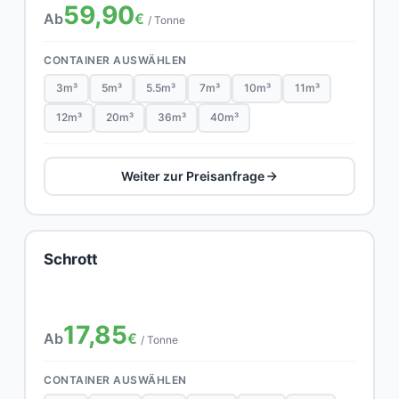
59,90
Ab
€
/ Tonne
CONTAINER AUSWÄHLEN
3m³
5m³
5.5m³
7m³
10m³
11m³
12m³
20m³
36m³
40m³
Weiter zur Preisanfrage
Schrott
17,85
Ab
€
/ Tonne
CONTAINER AUSWÄHLEN