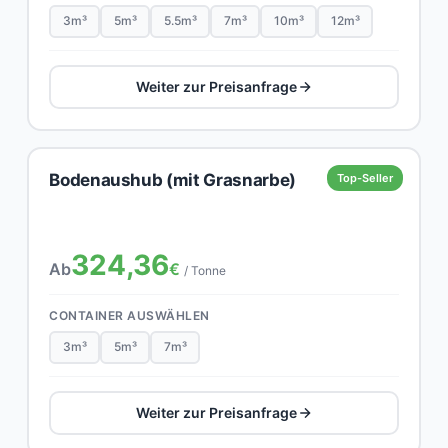
3m³
5m³
5.5m³
7m³
10m³
12m³
Weiter zur Preisanfrage
Bodenaushub (mit Grasnarbe)
Top-Seller
324,36
Ab
€
/ Tonne
CONTAINER AUSWÄHLEN
3m³
5m³
7m³
Weiter zur Preisanfrage