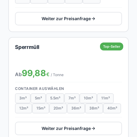
Weiter zur Preisanfrage
Sperrmüll
Top-Seller
99,88
Ab
€
/ Tonne
CONTAINER AUSWÄHLEN
3m³
5m³
5.5m³
7m³
10m³
11m³
12m³
15m³
20m³
36m³
38m³
40m³
Weiter zur Preisanfrage