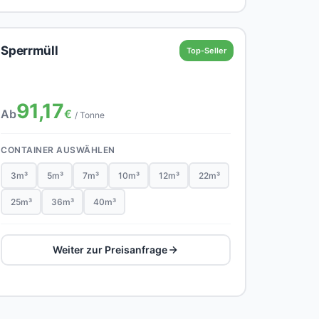
Sperrmüll
Top-Seller
91,17
Ab
€
/ Tonne
CONTAINER AUSWÄHLEN
3m³
5m³
7m³
10m³
12m³
22m³
25m³
36m³
40m³
Weiter zur Preisanfrage