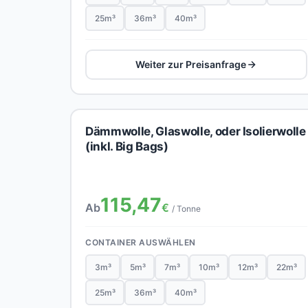
25m³
36m³
40m³
Weiter zur Preisanfrage
Dämmwolle, Glaswolle, oder Isolierwolle
(inkl. Big Bags)
115,47
Ab
€
/ Tonne
CONTAINER AUSWÄHLEN
3m³
5m³
7m³
10m³
12m³
22m³
25m³
36m³
40m³