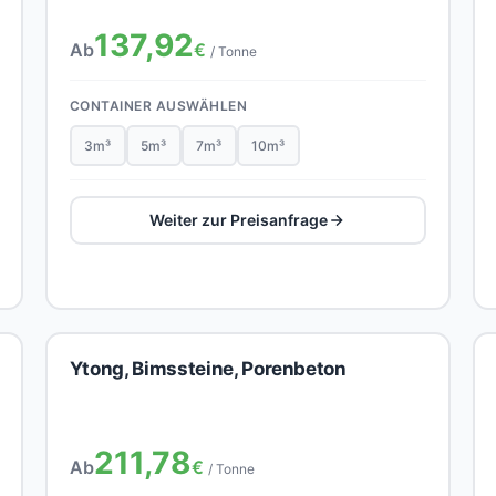
137,92
Ab
€
/ Tonne
CONTAINER AUSWÄHLEN
3m³
5m³
7m³
10m³
Weiter zur Preisanfrage
Ytong, Bimssteine, Porenbeton
211,78
Ab
€
/ Tonne