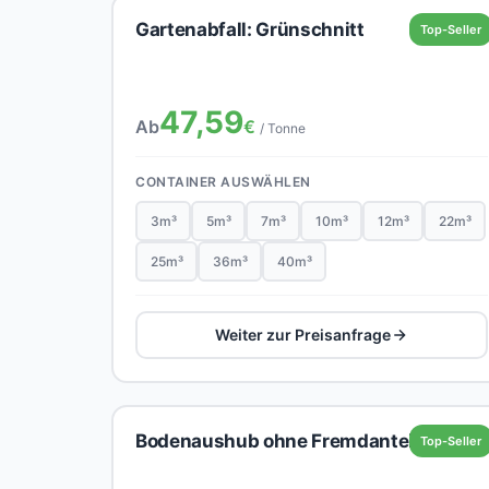
Gartenabfall: Grünschnitt
Top-Seller
47,59
Ab
€
/ Tonne
CONTAINER AUSWÄHLEN
3m³
5m³
7m³
10m³
12m³
22m³
25m³
36m³
40m³
Weiter zur Preisanfrage
Bodenaushub ohne Fremdanteil
Top-Seller