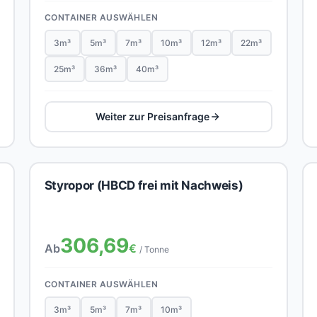
CONTAINER AUSWÄHLEN
3m³
5m³
7m³
10m³
12m³
22m³
25m³
36m³
40m³
Weiter zur Preisanfrage
Styropor (HBCD frei mit Nachweis)
306,69
Ab
€
/ Tonne
CONTAINER AUSWÄHLEN
3m³
5m³
7m³
10m³