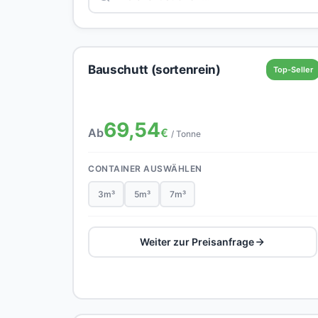
Bauschutt (sortenrein)
Top-Seller
69,54
Ab
€
/ Tonne
CONTAINER AUSWÄHLEN
3m³
5m³
7m³
Weiter zur Preisanfrage