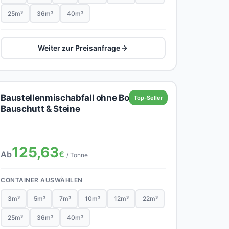
25m³
36m³
40m³
Weiter zur Preisanfrage
Baustellenmischabfall ohne Boden,
Top-Seller
Bauschutt & Steine
125,63
Ab
€
/ Tonne
CONTAINER AUSWÄHLEN
3m³
5m³
7m³
10m³
12m³
22m³
25m³
36m³
40m³