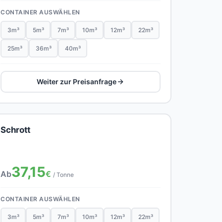
CONTAINER AUSWÄHLEN
3m³
5m³
7m³
10m³
12m³
22m³
25m³
36m³
40m³
Weiter zur Preisanfrage
Schrott
37,15
Ab
€
/ Tonne
CONTAINER AUSWÄHLEN
3m³
5m³
7m³
10m³
12m³
22m³