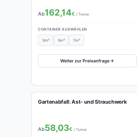
162,14
Ab
€
/ Tonne
CONTAINER AUSWÄHLEN
3m³
5m³
7m³
Weiter zur Preisanfrage
Gartenabfall: Ast- und Strauchwerk
58,03
Ab
€
/ Tonne