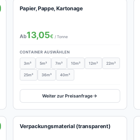
Papier, Pappe, Kartonage
13,05
Ab
€
/ Tonne
CONTAINER AUSWÄHLEN
3m³
5m³
7m³
10m³
12m³
22m³
25m³
36m³
40m³
Weiter zur Preisanfrage
Verpackungsmaterial (transparent)