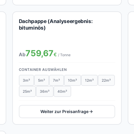
Dachpappe (Analyseergebnis:
bituminös)
759,67
Ab
€
/ Tonne
CONTAINER AUSWÄHLEN
3m³
5m³
7m³
10m³
12m³
22m³
25m³
36m³
40m³
Weiter zur Preisanfrage