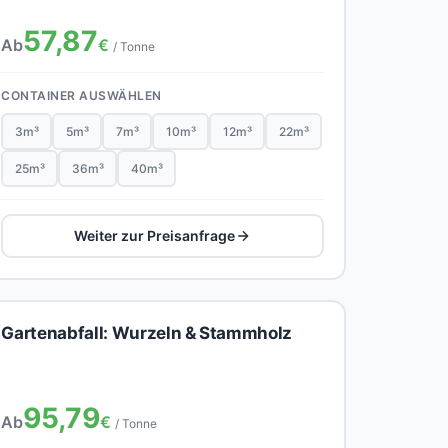
57,87
Ab
€
/ Tonne
CONTAINER AUSWÄHLEN
3m³
5m³
7m³
10m³
12m³
22m³
25m³
36m³
40m³
Weiter zur Preisanfrage
Gartenabfall: Wurzeln & Stammholz
95,79
Ab
€
/ Tonne