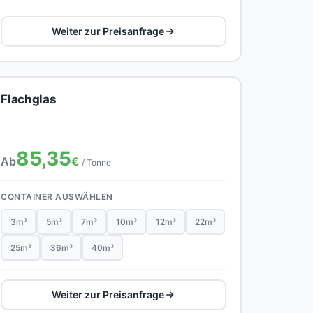
Weiter zur Preisanfrage
Flachglas
85,35
Ab
€
/ Tonne
CONTAINER AUSWÄHLEN
3m³
5m³
7m³
10m³
12m³
22m³
25m³
36m³
40m³
Weiter zur Preisanfrage