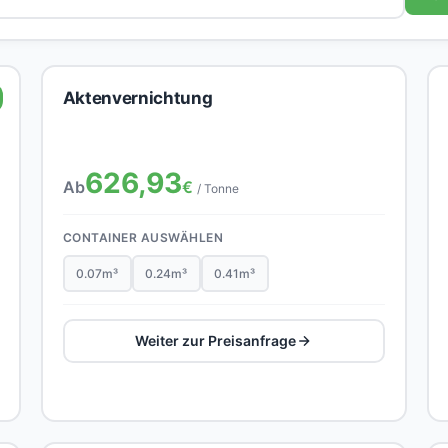
Aktenvernichtung
626,93
Ab
€
/ Tonne
CONTAINER AUSWÄHLEN
0.07m³
0.24m³
0.41m³
Weiter zur Preisanfrage