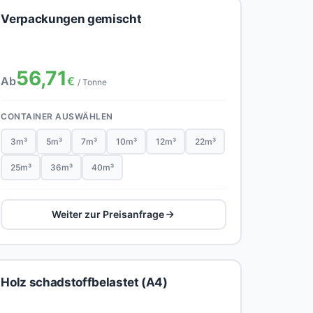
Verpackungen gemischt
56,71
Ab
€
/ Tonne
CONTAINER AUSWÄHLEN
3m³
5m³
7m³
10m³
12m³
22m³
25m³
36m³
40m³
Weiter zur Preisanfrage
Holz schadstoffbelastet (A4)