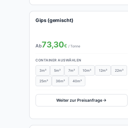
Gips (gemischt)
73,30
Ab
€
/ Tonne
CONTAINER AUSWÄHLEN
3m³
5m³
7m³
10m³
12m³
22m³
25m³
36m³
40m³
Weiter zur Preisanfrage