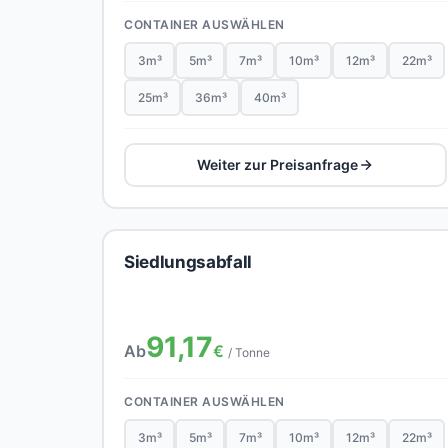
CONTAINER AUSWÄHLEN
3m³
5m³
7m³
10m³
12m³
22m³
25m³
36m³
40m³
Weiter zur Preisanfrage
Siedlungsabfall
91,17
Ab
€
/ Tonne
CONTAINER AUSWÄHLEN
3m³
5m³
7m³
10m³
12m³
22m³