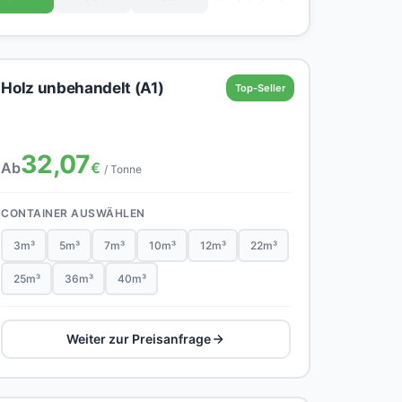
Holz unbehandelt (A1)
Top-Seller
32,07
Ab
€
/ Tonne
CONTAINER AUSWÄHLEN
3m³
5m³
7m³
10m³
12m³
22m³
25m³
36m³
40m³
Weiter zur Preisanfrage