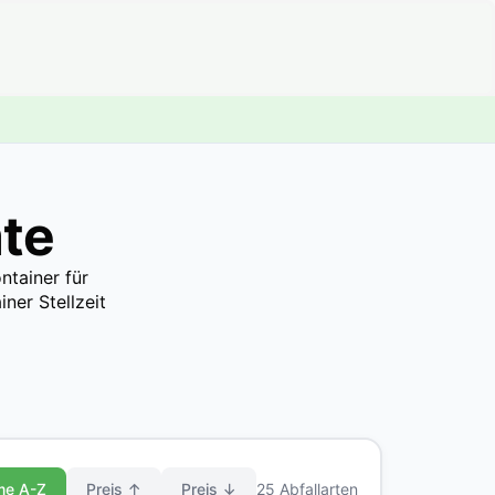
te
ntainer für
ner Stellzeit
me A-Z
Preis ↑
Preis ↓
25 Abfallarten