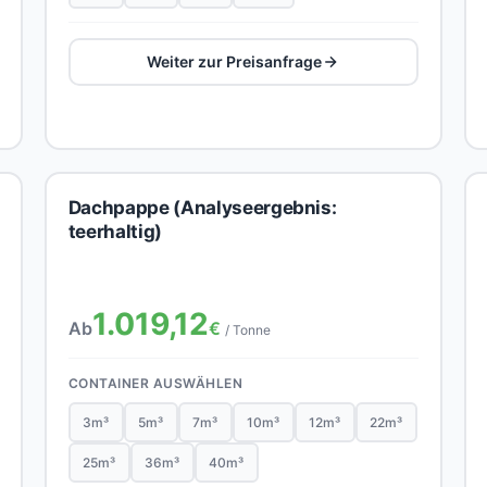
Weiter zur Preisanfrage
Dachpappe (Analyseergebnis:
teerhaltig)
1.019,12
Ab
€
/ Tonne
CONTAINER AUSWÄHLEN
3m³
5m³
7m³
10m³
12m³
22m³
25m³
36m³
40m³