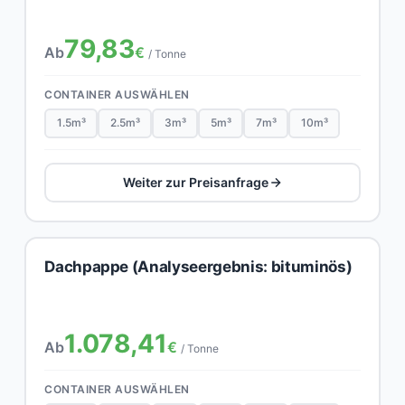
79,83
Ab
€
/ Tonne
CONTAINER AUSWÄHLEN
1.5m³
2.5m³
3m³
5m³
7m³
10m³
Weiter zur Preisanfrage
Dachpappe (Analyseergebnis: bituminös)
1.078,41
Ab
€
/ Tonne
CONTAINER AUSWÄHLEN