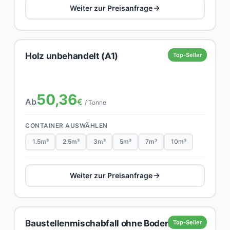
Weiter zur Preisanfrage
Holz unbehandelt (A1)
Top-Seller
50,36
Ab
€
/ Tonne
CONTAINER AUSWÄHLEN
1.5m³
2.5m³
3m³
5m³
7m³
10m³
Weiter zur Preisanfrage
Baustellenmischabfall ohne Boden,
Top-Seller