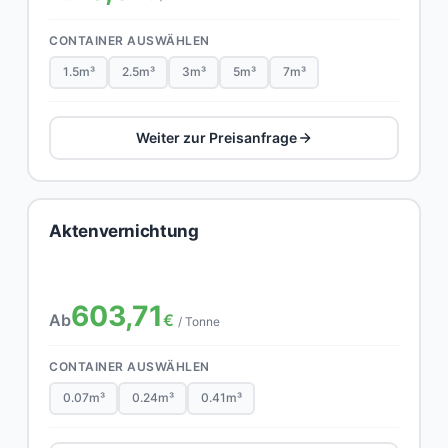
CONTAINER AUSWÄHLEN
1.5m³
2.5m³
3m³
5m³
7m³
Weiter zur Preisanfrage
Aktenvernichtung
603,71
Ab
€
/ Tonne
CONTAINER AUSWÄHLEN
0.07m³
0.24m³
0.41m³