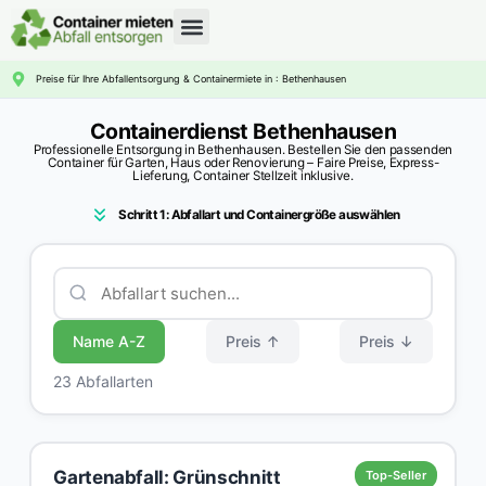
CONTAINERDIENST RATGEBER
Preise für Ihre Abfallentsorgung & Containermiete in : Bethenhausen
Containerdienst Bethenhausen
Professionelle Entsorgung in Bethenhausen. Bestellen Sie den passenden
Container für Garten, Haus oder Renovierung – Faire Preise, Express-
Lieferung, Container Stellzeit inklusive.
Schritt 1: Abfallart und Containergröße auswählen
Name A-Z
Preis ↑
Preis ↓
23 Abfallarten
Gartenabfall: Grünschnitt
Top-Seller