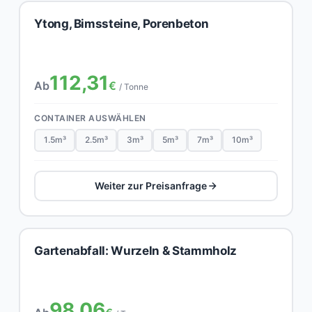
Ytong, Bimssteine, Porenbeton
112,31
Ab
€
/ Tonne
CONTAINER AUSWÄHLEN
1.5m³
2.5m³
3m³
5m³
7m³
10m³
Weiter zur Preisanfrage
Gartenabfall: Wurzeln & Stammholz
98,06