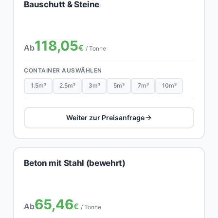
Bauschutt & Steine
118,05
Ab
€
/ Tonne
CONTAINER AUSWÄHLEN
1.5m³
2.5m³
3m³
5m³
7m³
10m³
Weiter zur Preisanfrage
Beton mit Stahl (bewehrt)
65,46
Ab
€
/ Tonne