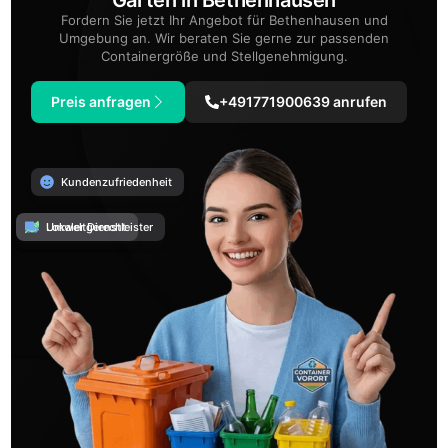
Fordern Sie jetzt Ihr Angebot für Bethenhausen und
Umgebung an. Wir beraten Sie gerne zur passenden
Containergröße und Stellgenehmigung.
Preis anfragen
+491771900639 anrufen
Kundenzufriedenheit
Umweltgerecht
Lokaler Dienstleister