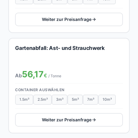
Weiter zur Preisanfrage
Gartenabfall: Ast- und Strauchwerk
56,17
Ab
€
/ Tonne
CONTAINER AUSWÄHLEN
1.5m³
2.5m³
3m³
5m³
7m³
10m³
Weiter zur Preisanfrage