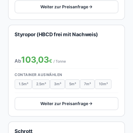
Weiter zur Preisanfrage
Styropor (HBCD frei mit Nachweis)
103,03
Ab
€
/ Tonne
CONTAINER AUSWÄHLEN
1.5m³
2.5m³
3m³
5m³
7m³
10m³
Weiter zur Preisanfrage
Schrott