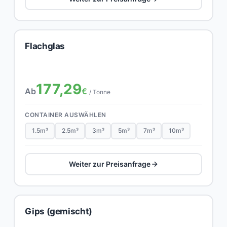
Flachglas
177,29
Ab
€
/ Tonne
CONTAINER AUSWÄHLEN
1.5m³
2.5m³
3m³
5m³
7m³
10m³
Weiter zur Preisanfrage
Gips (gemischt)