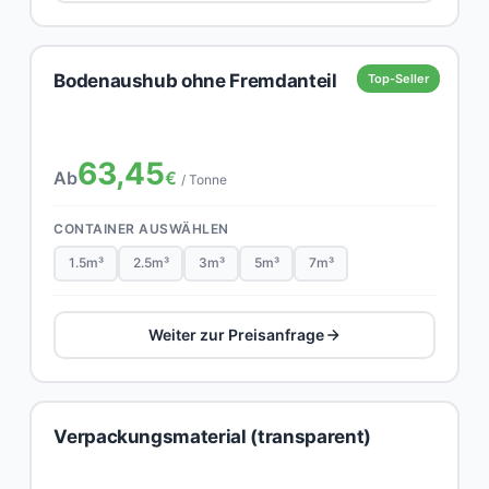
Bodenaushub ohne Fremdanteil
Top-Seller
63,45
Ab
€
/ Tonne
CONTAINER AUSWÄHLEN
1.5m³
2.5m³
3m³
5m³
7m³
Weiter zur Preisanfrage
Verpackungsmaterial (transparent)