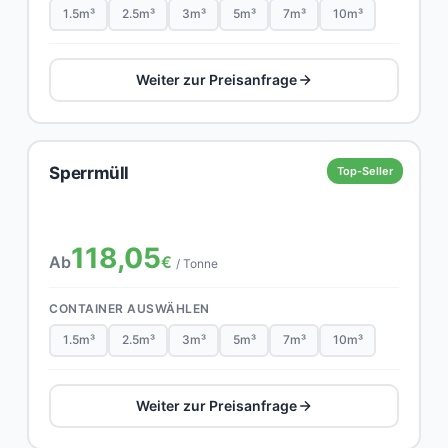
1.5m³
2.5m³
3m³
5m³
7m³
10m³
Weiter zur Preisanfrage
Sperrmüll
Top-Seller
118,05
Ab
€
/ Tonne
CONTAINER AUSWÄHLEN
1.5m³
2.5m³
3m³
5m³
7m³
10m³
Weiter zur Preisanfrage