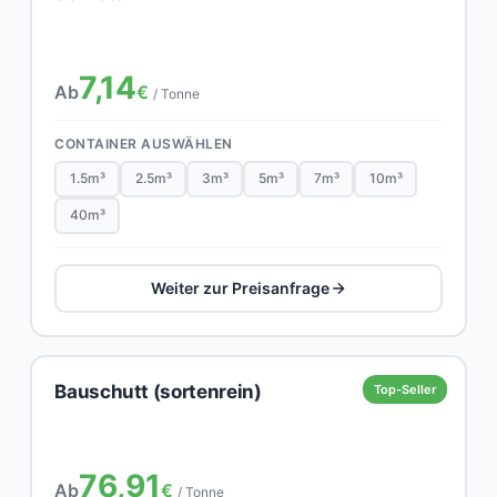
7,14
Ab
€
/ Tonne
CONTAINER AUSWÄHLEN
1.5m³
2.5m³
3m³
5m³
7m³
10m³
40m³
Weiter zur Preisanfrage
Bauschutt (sortenrein)
Top-Seller
76,91
Ab
€
/ Tonne