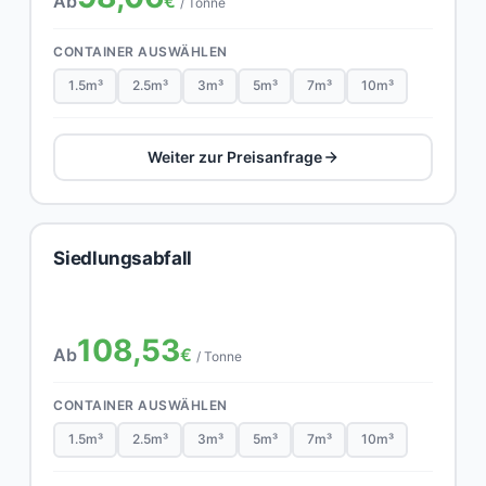
Ab
€
/ Tonne
CONTAINER AUSWÄHLEN
1.5m³
2.5m³
3m³
5m³
7m³
10m³
Weiter zur Preisanfrage
Siedlungsabfall
108,53
Ab
€
/ Tonne
CONTAINER AUSWÄHLEN
1.5m³
2.5m³
3m³
5m³
7m³
10m³