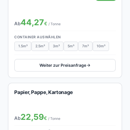
44,27
Ab
€
/ Tonne
CONTAINER AUSWÄHLEN
1.5m³
2.5m³
3m³
5m³
7m³
10m³
Weiter zur Preisanfrage
Papier, Pappe, Kartonage
22,59
Ab
€
/ Tonne