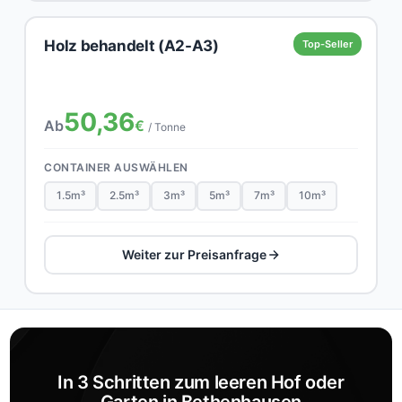
Holz behandelt (A2-A3)
Top-Seller
50,36
Ab
€
/ Tonne
CONTAINER AUSWÄHLEN
1.5m³
2.5m³
3m³
5m³
7m³
10m³
Weiter zur Preisanfrage
In 3 Schritten zum leeren Hof oder
Garten in Bethenhausen