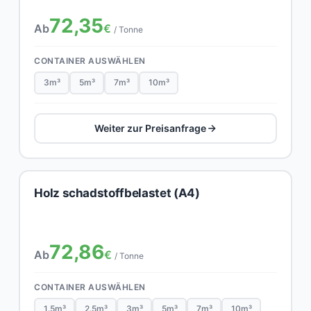
72,35
Ab
€
/ Tonne
CONTAINER AUSWÄHLEN
3m³
5m³
7m³
10m³
Weiter zur Preisanfrage
Holz schadstoffbelastet (A4)
72,86
Ab
€
/ Tonne
CONTAINER AUSWÄHLEN
1.5m³
2.5m³
3m³
5m³
7m³
10m³