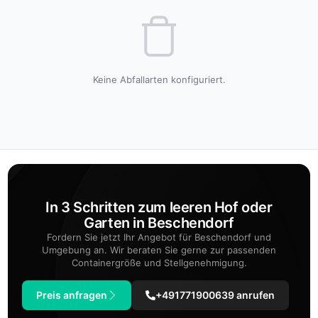
Keine Abfallarten konfiguriert.
In 3 Schritten zum leeren Hof oder
Garten in Beschendorf
Fordern Sie jetzt Ihr Angebot für Beschendorf und
Umgebung an. Wir beraten Sie gerne zur passenden
Containergröße und Stellgenehmigung.
Preis anfragen
+491771900639 anrufen