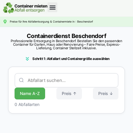
CONTAINERDIENST RATGEBER
Preise für Ihre Abfallentsorgung & Containermiete in : Beschendorf
Containerdienst Beschendorf
Professionelle Entsorgung in Beschendorf. Bestellen Sie den passenden
Container für Garten, Haus oder Renovierung – Faire Preise, Express-
Lieferung, Container Stellzeit inklusive.
Schritt 1: Abfallart und Containergröße auswählen
Name A-Z
Preis ↑
Preis ↓
0 Abfallarten