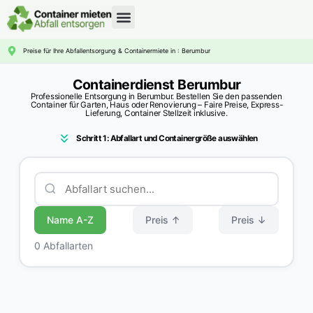
CONTAINERDIENST RATGEBER
Preise für Ihre Abfallentsorgung & Containermiete in : Berumbur
Containerdienst Berumbur
Professionelle Entsorgung in Berumbur. Bestellen Sie den passenden
Container für Garten, Haus oder Renovierung – Faire Preise, Express-
Lieferung, Container Stellzeit inklusive.
Schritt 1: Abfallart und Containergröße auswählen
Name A-Z
Preis ↑
Preis ↓
0 Abfallarten