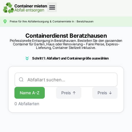
CONTAINERDIENST RATGEBER
Preise für Ihre Abfallentsorgung & Containermiete in : Beratzhausen
Containerdienst Beratzhausen
Professionelle Entsorgung in Beratzhausen. Bestellen Sie den passenden
Container für Garten, Haus oder Renovierung – Faire Preise, Express-
Lieferung, Container Stellzeit inklusive.
Schritt 1: Abfallart und Containergröße auswählen
Name A-Z
Preis ↑
Preis ↓
0 Abfallarten