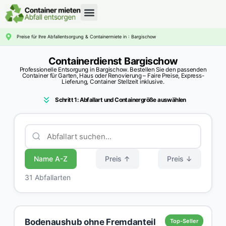
CONTAINERDIENST RATGEBER
Preise für Ihre Abfallentsorgung & Containermiete in : Bargischow
Containerdienst Bargischow
Professionelle Entsorgung in Bargischow. Bestellen Sie den passenden
Container für Garten, Haus oder Renovierung – Faire Preise, Express-
Lieferung, Container Stellzeit inklusive.
Schritt 1: Abfallart und Containergröße auswählen
Name A-Z
Preis ↑
Preis ↓
31 Abfallarten
Bodenaushub ohne Fremdanteil
Top-Seller