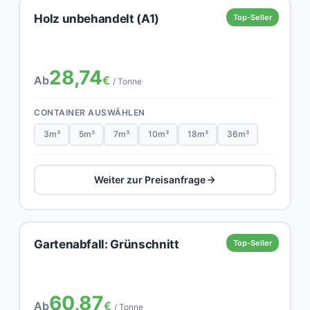
Holz unbehandelt (A1)
Top-Seller
28,74
Ab
€
/ Tonne
CONTAINER AUSWÄHLEN
3m³
5m³
7m³
10m³
18m³
36m³
Weiter zur Preisanfrage
Gartenabfall: Grünschnitt
Top-Seller
60,87
Ab
€
/ Tonne