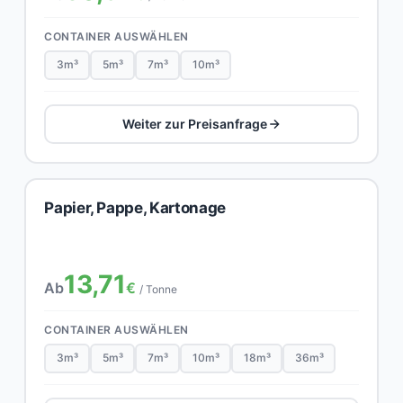
CONTAINER AUSWÄHLEN
3m³
5m³
7m³
10m³
Weiter zur Preisanfrage
Papier, Pappe, Kartonage
13,71
Ab
€
/ Tonne
CONTAINER AUSWÄHLEN
3m³
5m³
7m³
10m³
18m³
36m³