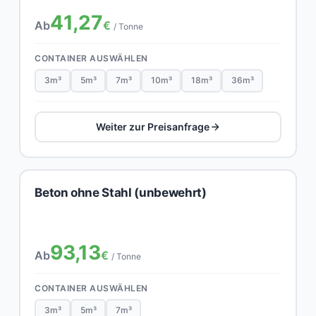
41,27
Ab
€
/ Tonne
CONTAINER AUSWÄHLEN
3m³
5m³
7m³
10m³
18m³
36m³
Weiter zur Preisanfrage
Beton ohne Stahl (unbewehrt)
93,13
Ab
€
/ Tonne
CONTAINER AUSWÄHLEN
3m³
5m³
7m³