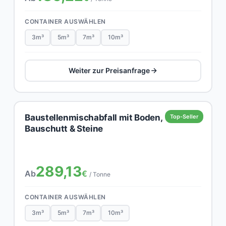
CONTAINER AUSWÄHLEN
3m³
5m³
7m³
10m³
Weiter zur Preisanfrage
Baustellenmischabfall mit Boden,
Top-Seller
Bauschutt & Steine
289,13
Ab
€
/ Tonne
CONTAINER AUSWÄHLEN
3m³
5m³
7m³
10m³