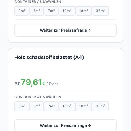
CONTAINER AUSWÄHLEN
3m³
5m³
7m³
10m³
18m³
36m³
Weiter zur Preisanfrage
Holz schadstoffbelastet (A4)
79,61
Ab
€
/ Tonne
CONTAINER AUSWÄHLEN
3m³
5m³
7m³
10m³
18m³
36m³
Weiter zur Preisanfrage