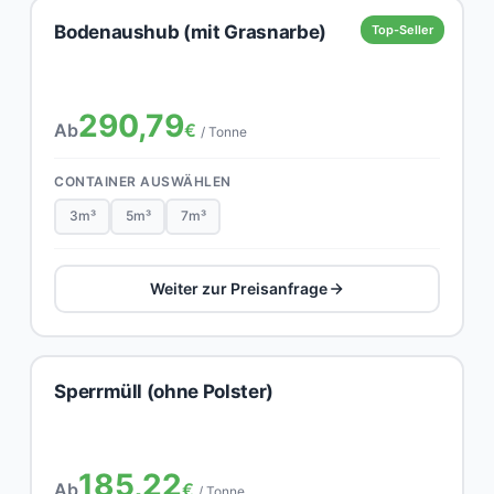
Bodenaushub (mit Grasnarbe)
Top-Seller
290,79
Ab
€
/ Tonne
CONTAINER AUSWÄHLEN
3m³
5m³
7m³
Weiter zur Preisanfrage
Sperrmüll (ohne Polster)
185,22
Ab
€
/ Tonne