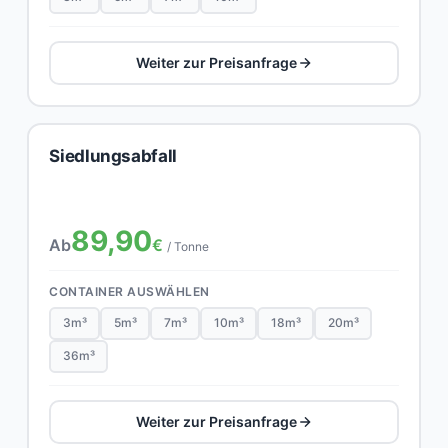
Weiter zur Preisanfrage
Siedlungsabfall
89,90
Ab
€
/ Tonne
CONTAINER AUSWÄHLEN
3m³
5m³
7m³
10m³
18m³
20m³
36m³
Weiter zur Preisanfrage