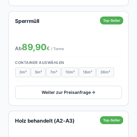
Sperrmüll
Top-Seller
89,90
Ab
€
/ Tonne
CONTAINER AUSWÄHLEN
3m³
5m³
7m³
10m³
18m³
36m³
Weiter zur Preisanfrage
Holz behandelt (A2-A3)
Top-Seller