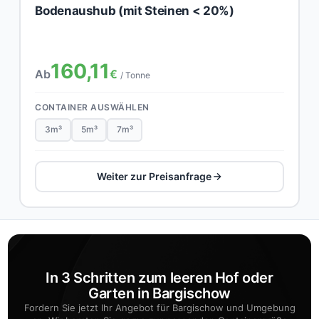
Bodenaushub (mit Steinen < 20%)
160,11
Ab
€
/ Tonne
CONTAINER AUSWÄHLEN
3m³
5m³
7m³
Weiter zur Preisanfrage
In 3 Schritten zum leeren Hof oder
Garten in Bargischow
Fordern Sie jetzt Ihr Angebot für Bargischow und Umgebung