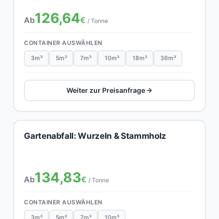
126,64
Ab
€
/ Tonne
CONTAINER AUSWÄHLEN
3m³
5m³
7m³
10m³
18m³
36m³
Weiter zur Preisanfrage
Gartenabfall: Wurzeln & Stammholz
134,83
Ab
€
/ Tonne
CONTAINER AUSWÄHLEN
3m³
5m³
7m³
10m³