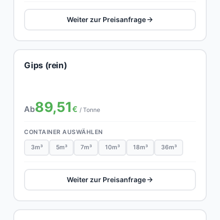
Weiter zur Preisanfrage
Gips (rein)
89,51
Ab
€
/ Tonne
CONTAINER AUSWÄHLEN
3m³
5m³
7m³
10m³
18m³
36m³
Weiter zur Preisanfrage