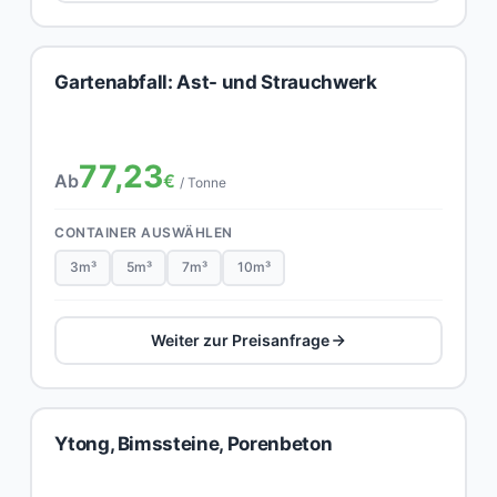
Gartenabfall: Ast- und Strauchwerk
77,23
Ab
€
/ Tonne
CONTAINER AUSWÄHLEN
3m³
5m³
7m³
10m³
Weiter zur Preisanfrage
Ytong, Bimssteine, Porenbeton