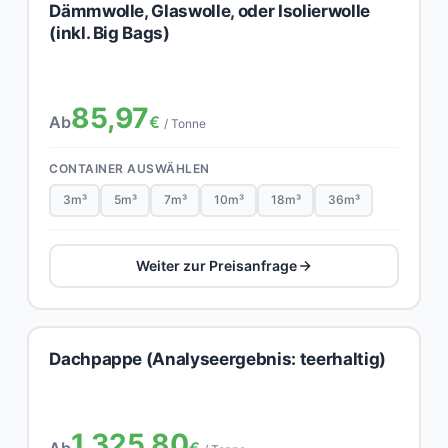
Dämmwolle, Glaswolle, oder Isolierwolle
(inkl. Big Bags)
85,97
Ab
€
/ Tonne
CONTAINER AUSWÄHLEN
3m³
5m³
7m³
10m³
18m³
36m³
Weiter zur Preisanfrage
Dachpappe (Analyseergebnis: teerhaltig)
1.325,80
Ab
€