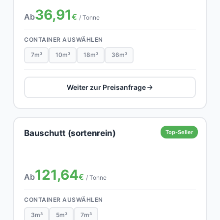
36,91
Ab
€
/ Tonne
CONTAINER AUSWÄHLEN
7m³
10m³
18m³
36m³
Weiter zur Preisanfrage
Bauschutt (sortenrein)
Top-Seller
121,64
Ab
€
/ Tonne
CONTAINER AUSWÄHLEN
3m³
5m³
7m³