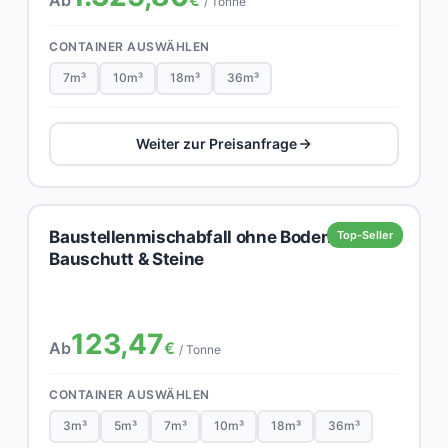
/ Tonne
CONTAINER AUSWÄHLEN
7m³
10m³
18m³
36m³
Weiter zur Preisanfrage
Baustellenmischabfall ohne Boden,
Top-Seller
Bauschutt & Steine
123,47
Ab
€
/ Tonne
CONTAINER AUSWÄHLEN
3m³
5m³
7m³
10m³
18m³
36m³