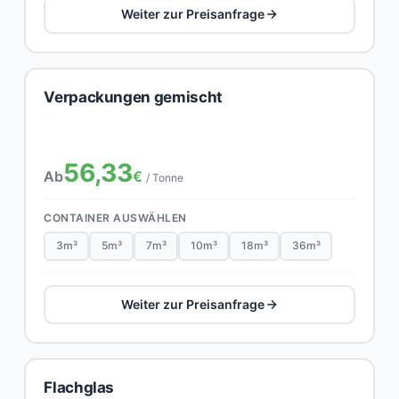
Weiter zur Preisanfrage
Verpackungen gemischt
56,33
Ab
€
/ Tonne
CONTAINER AUSWÄHLEN
3m³
5m³
7m³
10m³
18m³
36m³
Weiter zur Preisanfrage
Flachglas