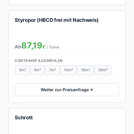
Styropor (HBCD frei mit Nachweis)
87,19
Ab
€
/ Tonne
CONTAINER AUSWÄHLEN
3m³
5m³
7m³
10m³
18m³
36m³
Weiter zur Preisanfrage
Schrott