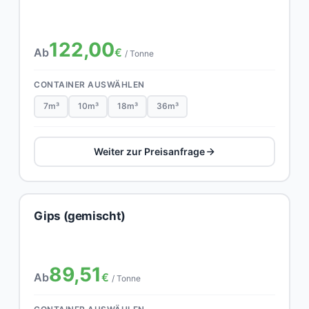
122,00
Ab
€
/ Tonne
CONTAINER AUSWÄHLEN
7m³
10m³
18m³
36m³
Weiter zur Preisanfrage
Gips (gemischt)
89,51
Ab
€
/ Tonne