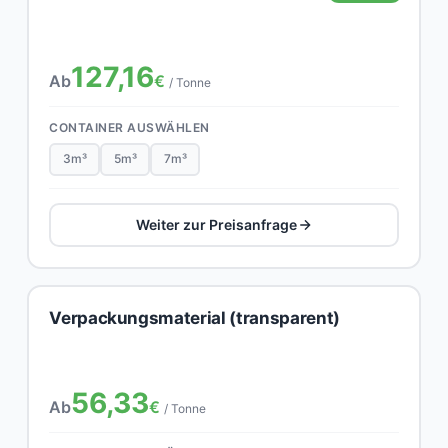
127,16
Ab
€
/ Tonne
CONTAINER AUSWÄHLEN
3m³
5m³
7m³
Weiter zur Preisanfrage
Verpackungsmaterial (transparent)
56,33
Ab
€
/ Tonne