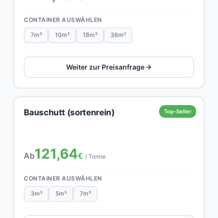
CONTAINER AUSWÄHLEN
7m³
10m³
18m³
36m³
Weiter zur Preisanfrage
Bauschutt (sortenrein)
Top-Seller
121,64
Ab
€
/ Tonne
CONTAINER AUSWÄHLEN
3m³
5m³
7m³