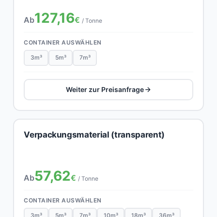
127,16
Ab
€
/ Tonne
CONTAINER AUSWÄHLEN
3m³
5m³
7m³
Weiter zur Preisanfrage
Verpackungsmaterial (transparent)
57,62
Ab
€
/ Tonne
CONTAINER AUSWÄHLEN
3m³
5m³
7m³
10m³
18m³
36m³