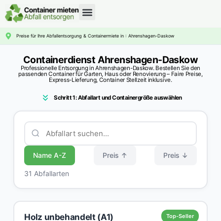
CONTAINERDIENST RATGEBER
Preise für Ihre Abfallentsorgung & Containermiete in : Ahrenshagen-Daskow
Containerdienst Ahrenshagen-Daskow
Professionelle Entsorgung in Ahrenshagen-Daskow. Bestellen Sie den
passenden Container für Garten, Haus oder Renovierung – Faire Preise,
Express-Lieferung, Container Stellzeit inklusive.
Schritt 1: Abfallart und Containergröße auswählen
Name A-Z
Preis ↑
Preis ↓
31 Abfallarten
Holz unbehandelt (A1)
Top-Seller