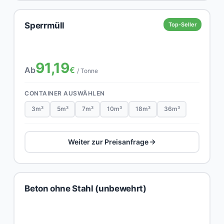
Sperrmüll
Top-Seller
91,19
Ab
€
/ Tonne
CONTAINER AUSWÄHLEN
3m³
5m³
7m³
10m³
18m³
36m³
Weiter zur Preisanfrage
Beton ohne Stahl (unbewehrt)