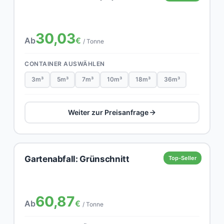
30,03
Ab
€
/ Tonne
CONTAINER AUSWÄHLEN
3m³
5m³
7m³
10m³
18m³
36m³
Weiter zur Preisanfrage
Gartenabfall: Grünschnitt
Top-Seller
60,87
Ab
€
/ Tonne