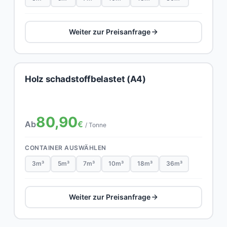
Weiter zur Preisanfrage
Holz schadstoffbelastet (A4)
80,90
Ab
€
/ Tonne
CONTAINER AUSWÄHLEN
3m³
5m³
7m³
10m³
18m³
36m³
Weiter zur Preisanfrage