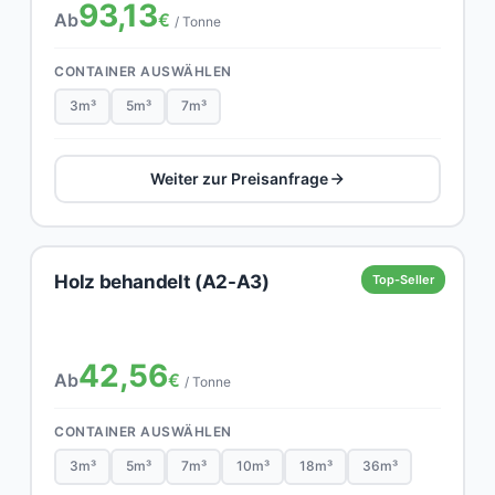
93,13
Ab
€
/ Tonne
CONTAINER AUSWÄHLEN
3m³
5m³
7m³
Weiter zur Preisanfrage
Holz behandelt (A2-A3)
Top-Seller
42,56
Ab
€
/ Tonne
CONTAINER AUSWÄHLEN
3m³
5m³
7m³
10m³
18m³
36m³