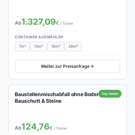
1.327,09
Ab
€
/ Tonne
CONTAINER AUSWÄHLEN
7m³
10m³
18m³
36m³
Weiter zur Preisanfrage
Baustellenmischabfall ohne Boden,
Top-Seller
Bauschutt & Steine
124,76
Ab
€
/ Tonne