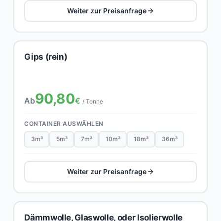
Weiter zur Preisanfrage
Gips (rein)
90,80
Ab
€
/ Tonne
CONTAINER AUSWÄHLEN
3m³
5m³
7m³
10m³
18m³
36m³
Weiter zur Preisanfrage
Dämmwolle, Glaswolle, oder Isolierwolle