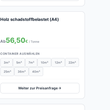
Holz schadstoffbelastet (A4)
56,50
Ab
€
/ Tonne
CONTAINER AUSWÄHLEN
3m³
5m³
7m³
10m³
12m³
22m³
25m³
36m³
40m³
Weiter zur Preisanfrage