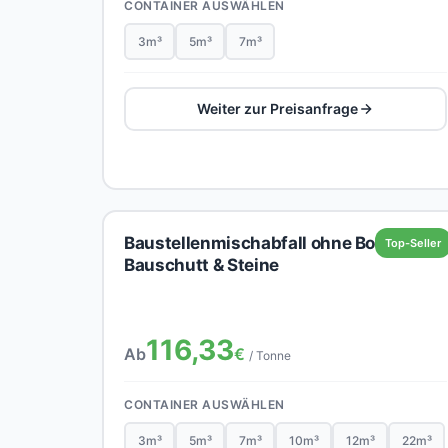
CONTAINER AUSWÄHLEN
3m³
5m³
7m³
Weiter zur Preisanfrage
Baustellenmischabfall ohne Boden,
Top-Seller
Bauschutt & Steine
116,33
Ab
€
/ Tonne
CONTAINER AUSWÄHLEN
3m³
5m³
7m³
10m³
12m³
22m³