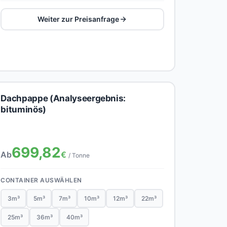
Weiter zur Preisanfrage
Dachpappe (Analyseergebnis:
bituminös)
699,82
Ab
€
/ Tonne
CONTAINER AUSWÄHLEN
3m³
5m³
7m³
10m³
12m³
22m³
25m³
36m³
40m³