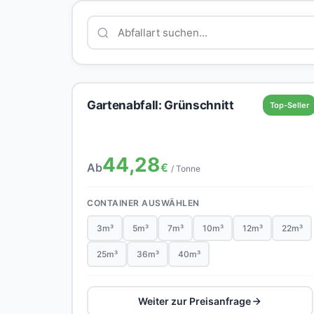
Gartenabfall: Grünschnitt
Top-Seller
44,28
Ab
€
/ Tonne
CONTAINER AUSWÄHLEN
3m³
5m³
7m³
10m³
12m³
22m³
25m³
36m³
40m³
Weiter zur Preisanfrage