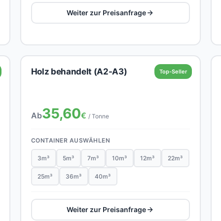
Weiter zur Preisanfrage
Holz behandelt (A2-A3)
Top-Seller
35,60
Ab
€
/ Tonne
CONTAINER AUSWÄHLEN
3m³
5m³
7m³
10m³
12m³
22m³
25m³
36m³
40m³
Weiter zur Preisanfrage