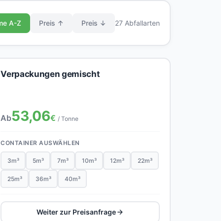
me A-Z
Preis ↑
Preis ↓
27 Abfallarten
Verpackungen gemischt
53,06
Ab
€
/ Tonne
CONTAINER AUSWÄHLEN
3m³
5m³
7m³
10m³
12m³
22m³
25m³
36m³
40m³
Weiter zur Preisanfrage