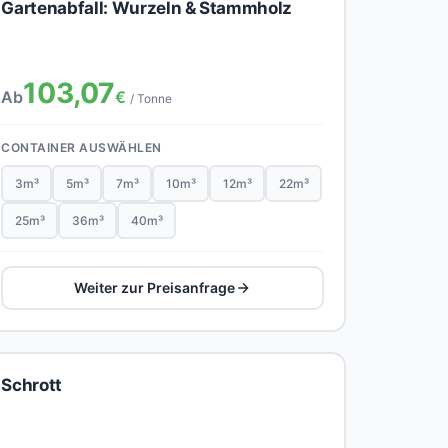
Gartenabfall: Wurzeln & Stammholz
103,07
Ab
€
/ Tonne
CONTAINER AUSWÄHLEN
3m³
5m³
7m³
10m³
12m³
22m³
25m³
36m³
40m³
Weiter zur Preisanfrage
Schrott