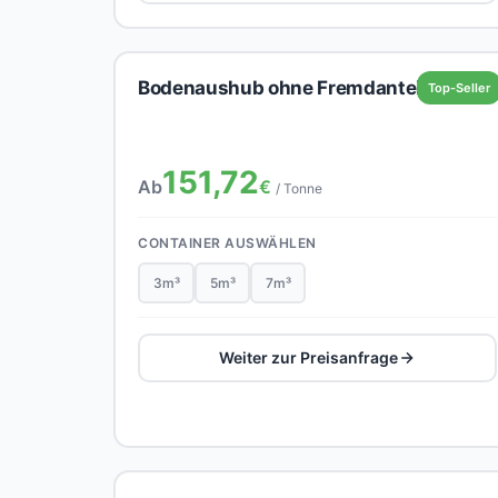
Bodenaushub ohne Fremdanteil
Top-Seller
151,72
Ab
€
/ Tonne
CONTAINER AUSWÄHLEN
3m³
5m³
7m³
Weiter zur Preisanfrage