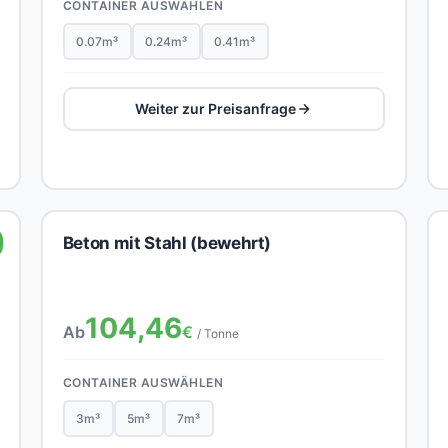
CONTAINER AUSWÄHLEN
0.07m³
0.24m³
0.41m³
Weiter zur Preisanfrage
Beton mit Stahl (bewehrt)
104,46
Ab
€
/ Tonne
CONTAINER AUSWÄHLEN
3m³
5m³
7m³