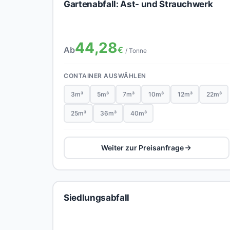
Gartenabfall: Ast- und Strauchwerk
44,28
Ab
€
/ Tonne
CONTAINER AUSWÄHLEN
3m³
5m³
7m³
10m³
12m³
22m³
25m³
36m³
40m³
Weiter zur Preisanfrage
Siedlungsabfall