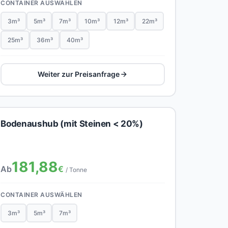
CONTAINER AUSWÄHLEN
3m³
5m³
7m³
10m³
12m³
22m³
25m³
36m³
40m³
Weiter zur Preisanfrage
Bodenaushub (mit Steinen < 20%)
181,88
Ab
€
/ Tonne
CONTAINER AUSWÄHLEN
3m³
5m³
7m³