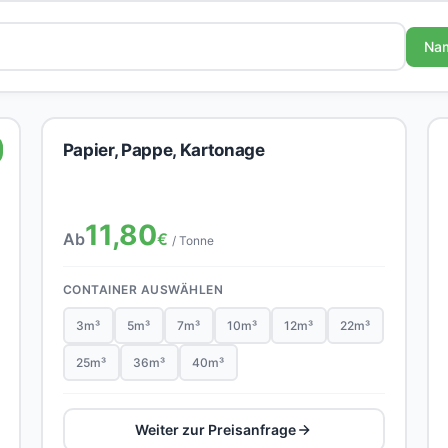
Na
Papier, Pappe, Kartonage
11,80
Ab
€
/ Tonne
CONTAINER AUSWÄHLEN
3m³
5m³
7m³
10m³
12m³
22m³
25m³
36m³
40m³
Weiter zur Preisanfrage