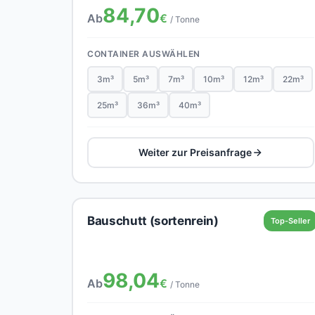
84,70
Ab
€
/ Tonne
CONTAINER AUSWÄHLEN
3m³
5m³
7m³
10m³
12m³
22m³
25m³
36m³
40m³
Weiter zur Preisanfrage
Bauschutt (sortenrein)
Top-Seller
98,04
Ab
€
/ Tonne