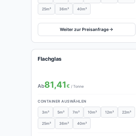
25m³
36m³
40m³
Weiter zur Preisanfrage
Flachglas
81,41
Ab
€
/ Tonne
CONTAINER AUSWÄHLEN
3m³
5m³
7m³
10m³
12m³
22m³
25m³
36m³
40m³