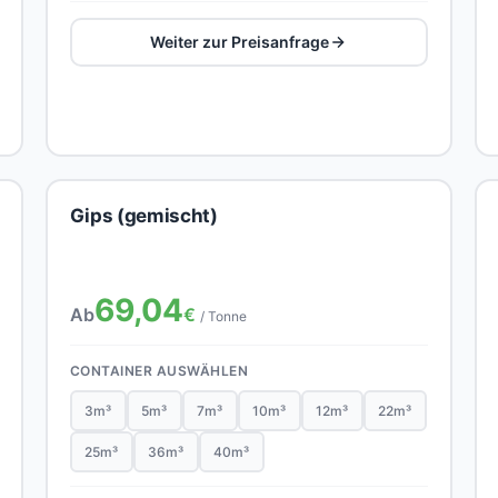
Weiter zur Preisanfrage
Gips (gemischt)
69,04
Ab
€
/ Tonne
CONTAINER AUSWÄHLEN
3m³
5m³
7m³
10m³
12m³
22m³
25m³
36m³
40m³