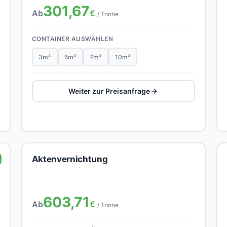
301,67
Ab
€
/ Tonne
CONTAINER AUSWÄHLEN
3m³
5m³
7m³
10m³
Weiter zur Preisanfrage
Aktenvernichtung
603,71
Ab
€
/ Tonne