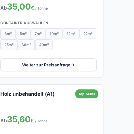
35,00
Ab
€
/ Tonne
CONTAINER AUSWÄHLEN
3m³
5m³
7m³
10m³
12m³
22m³
25m³
36m³
40m³
Weiter zur Preisanfrage
Holz unbehandelt (A1)
Top-Seller
35,60
Ab
€
/ Tonne