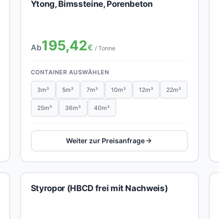
Ytong, Bimssteine, Porenbeton
195,42
Ab
€
/ Tonne
CONTAINER AUSWÄHLEN
3m³
5m³
7m³
10m³
12m³
22m³
25m³
36m³
40m³
Weiter zur Preisanfrage
Styropor (HBCD frei mit Nachweis)