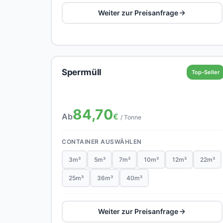
Weiter zur Preisanfrage
Sperrmüll
Top-Seller
84,70
Ab
€
/ Tonne
CONTAINER AUSWÄHLEN
3m³
5m³
7m³
10m³
12m³
22m³
25m³
36m³
40m³
Weiter zur Preisanfrage