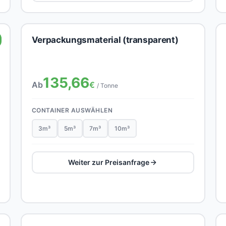
Verpackungsmaterial (transparent)
135,66
Ab
€
/ Tonne
CONTAINER AUSWÄHLEN
3m³
5m³
7m³
10m³
Weiter zur Preisanfrage