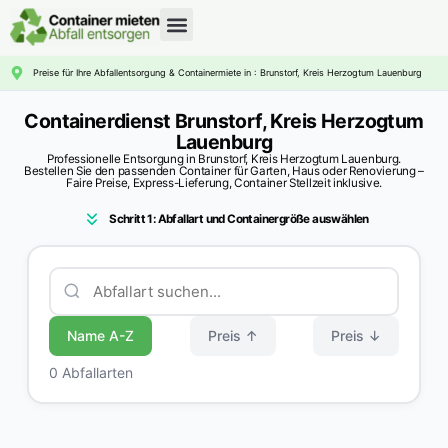
CONTAINERDIENST RATGEBER
Preise für Ihre Abfallentsorgung & Containermiete in : Brunstorf, Kreis Herzogtum Lauenburg
Containerdienst Brunstorf, Kreis Herzogtum
Lauenburg
Professionelle Entsorgung in Brunstorf, Kreis Herzogtum Lauenburg.
Bestellen Sie den passenden Container für Garten, Haus oder Renovierung –
Faire Preise, Express-Lieferung, Container Stellzeit inklusive.
Schritt 1: Abfallart und Containergröße auswählen
Name A-Z
Preis ↑
Preis ↓
0 Abfallarten