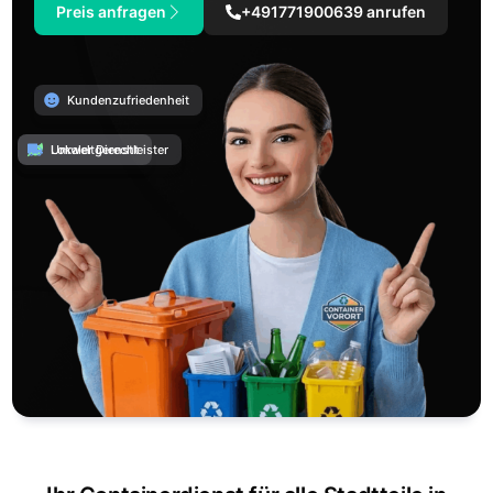
Preis anfragen
+491771900639 anrufen
Kundenzufriedenheit
Umweltgerecht
Lokaler Dienstleister