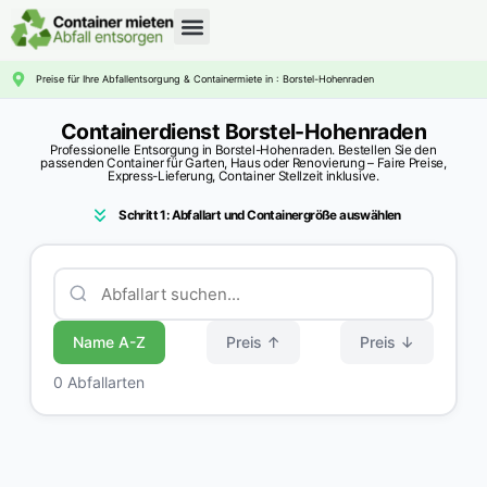
CONTAINERDIENST RATGEBER
Preise für Ihre Abfallentsorgung & Containermiete in : Borstel-Hohenraden
Containerdienst Borstel-Hohenraden
Professionelle Entsorgung in Borstel-Hohenraden. Bestellen Sie den
passenden Container für Garten, Haus oder Renovierung – Faire Preise,
Express-Lieferung, Container Stellzeit inklusive.
Schritt 1: Abfallart und Containergröße auswählen
Name A-Z
Preis ↑
Preis ↓
0 Abfallarten