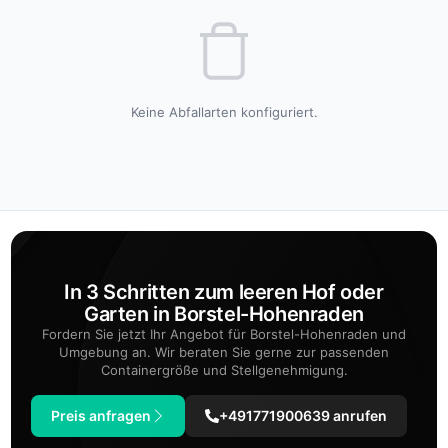
Keine Abfallarten konfiguriert.
In 3 Schritten zum leeren Hof oder
Garten in Borstel-Hohenraden
Fordern Sie jetzt Ihr Angebot für Borstel-Hohenraden und
Umgebung an. Wir beraten Sie gerne zur passenden
Containergröße und Stellgenehmigung.
Preis anfragen
+491771900639 anrufen