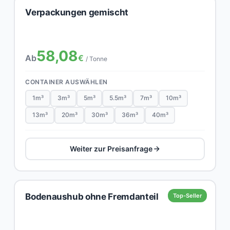
Verpackungen gemischt
58,08
Ab
€
/ Tonne
CONTAINER AUSWÄHLEN
1m³
3m³
5m³
5.5m³
7m³
10m³
13m³
20m³
30m³
36m³
40m³
Weiter zur Preisanfrage
Bodenaushub ohne Fremdanteil
Top-Seller