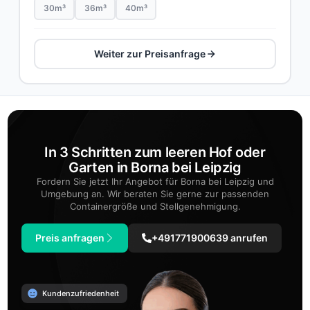
30m³
36m³
40m³
Weiter zur Preisanfrage
In 3 Schritten zum leeren Hof oder
Garten in Borna bei Leipzig
Fordern Sie jetzt Ihr Angebot für Borna bei Leipzig und
Umgebung an. Wir beraten Sie gerne zur passenden
Containergröße und Stellgenehmigung.
Preis anfragen
+491771900639 anrufen
Kundenzufriedenheit