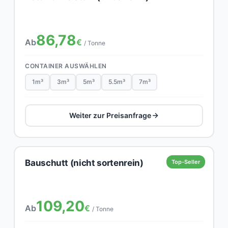
86,78
Ab
€
/ Tonne
CONTAINER AUSWÄHLEN
1m³
3m³
5m³
5.5m³
7m³
Weiter zur Preisanfrage
Bauschutt (nicht sortenrein)
Top-Seller
109,20
Ab
€
/ Tonne