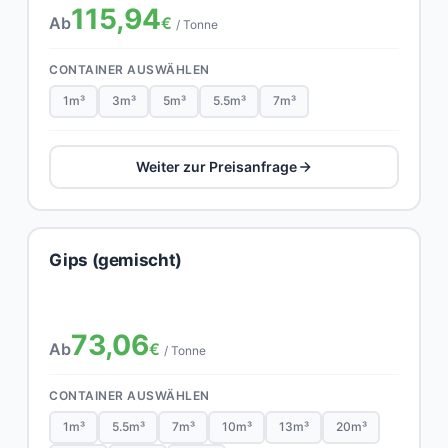
115,94
Ab
€
/ Tonne
CONTAINER AUSWÄHLEN
1m³
3m³
5m³
5.5m³
7m³
Weiter zur Preisanfrage
Gips (gemischt)
73,06
Ab
€
/ Tonne
CONTAINER AUSWÄHLEN
1m³
5.5m³
7m³
10m³
13m³
20m³