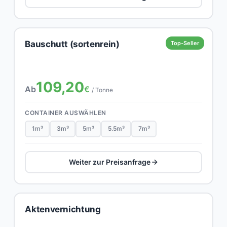
Bauschutt (sortenrein)
Top-Seller
109,20
Ab
€
/ Tonne
CONTAINER AUSWÄHLEN
1m³
3m³
5m³
5.5m³
7m³
Weiter zur Preisanfrage
Aktenvernichtung