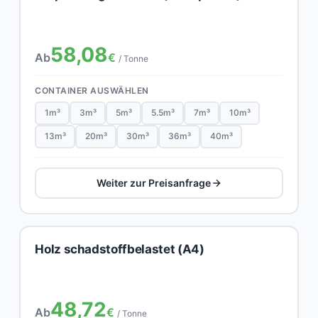
58,08
Ab
€
/ Tonne
CONTAINER AUSWÄHLEN
1m³
3m³
5m³
5.5m³
7m³
10m³
13m³
20m³
30m³
36m³
40m³
Weiter zur Preisanfrage
Holz schadstoffbelastet (A4)
48,72
Ab
€
/ Tonne