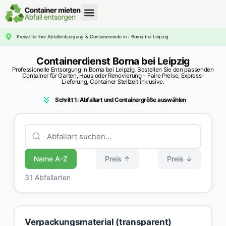
CONTAINERDIENST RATGEBER
Preise für Ihre Abfallentsorgung & Containermiete in : Borna bei Leipzig
Containerdienst Borna bei Leipzig
Professionelle Entsorgung in Borna bei Leipzig. Bestellen Sie den passenden
Container für Garten, Haus oder Renovierung – Faire Preise, Express-
Lieferung, Container Stellzeit inklusive.
Schritt 1: Abfallart und Containergröße auswählen
Name A-Z
Preis ↑
Preis ↓
31 Abfallarten
Verpackungsmaterial (transparent)