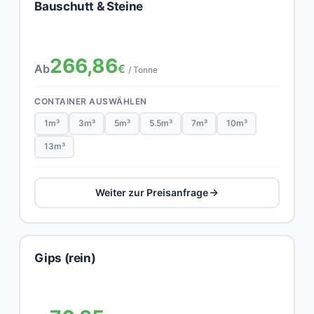
Bauschutt & Steine
266,86
Ab
€
/ Tonne
CONTAINER AUSWÄHLEN
1m³
3m³
5m³
5.5m³
7m³
10m³
13m³
Weiter zur Preisanfrage
Gips (rein)