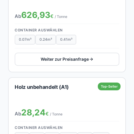
626,93
Ab
€
/ Tonne
CONTAINER AUSWÄHLEN
0.07m³
0.24m³
0.41m³
Weiter zur Preisanfrage
Holz unbehandelt (A1)
Top-Seller
28,24
Ab
€
/ Tonne
CONTAINER AUSWÄHLEN