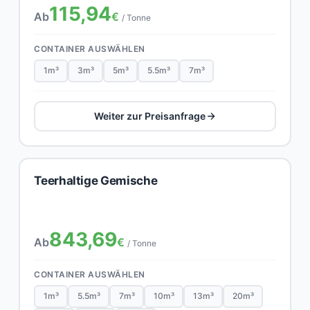
115,94
Ab
€
/ Tonne
CONTAINER AUSWÄHLEN
1m³
3m³
5m³
5.5m³
7m³
Weiter zur Preisanfrage
Teerhaltige Gemische
843,69
Ab
€
/ Tonne
CONTAINER AUSWÄHLEN
1m³
5.5m³
7m³
10m³
13m³
20m³