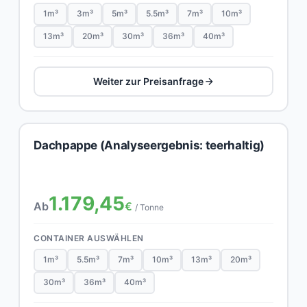
1m³
3m³
5m³
5.5m³
7m³
10m³
13m³
20m³
30m³
36m³
40m³
Weiter zur Preisanfrage
Dachpappe (Analyseergebnis: teerhaltig)
1.179,45
Ab
€
/ Tonne
CONTAINER AUSWÄHLEN
1m³
5.5m³
7m³
10m³
13m³
20m³
30m³
36m³
40m³