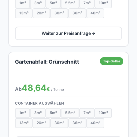
1m³
3m³
5m³
5.5m³
7m³
10m³
13m³
20m³
30m³
36m³
40m³
Weiter zur Preisanfrage
Gartenabfall: Grünschnitt
Top-Seller
48,64
Ab
€
/ Tonne
CONTAINER AUSWÄHLEN
1m³
3m³
5m³
5.5m³
7m³
10m³
13m³
20m³
30m³
36m³
40m³