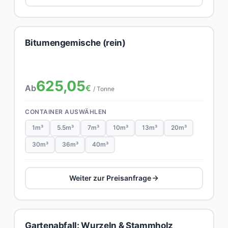
Bitumengemische (rein)
625,05
Ab
€
/ Tonne
CONTAINER AUSWÄHLEN
1m³
5.5m³
7m³
10m³
13m³
20m³
30m³
36m³
40m³
Weiter zur Preisanfrage
Gartenabfall: Wurzeln & Stammholz