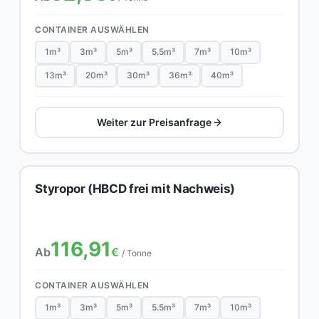
CONTAINER AUSWÄHLEN
1m³
3m³
5m³
5.5m³
7m³
10m³
13m³
20m³
30m³
36m³
40m³
Weiter zur Preisanfrage
Styropor (HBCD frei mit Nachweis)
116,91
Ab
€
/ Tonne
CONTAINER AUSWÄHLEN
1m³
3m³
5m³
5.5m³
7m³
10m³