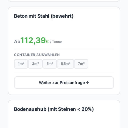
Beton mit Stahl (bewehrt)
112,39
Ab
€
/ Tonne
CONTAINER AUSWÄHLEN
1m³
3m³
5m³
5.5m³
7m³
Weiter zur Preisanfrage
Bodenaushub (mit Steinen < 20%)