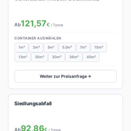
121,57
Ab
€
/ Tonne
CONTAINER AUSWÄHLEN
1m³
3m³
5m³
5.5m³
7m³
10m³
13m³
20m³
30m³
36m³
40m³
Weiter zur Preisanfrage
Siedlungsabfall
92,86
Ab
€
/ Tonne