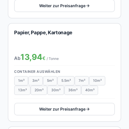
Weiter zur Preisanfrage
Papier, Pappe, Kartonage
13,94
Ab
€
/ Tonne
CONTAINER AUSWÄHLEN
1m³
3m³
5m³
5.5m³
7m³
10m³
13m³
20m³
30m³
36m³
40m³
Weiter zur Preisanfrage