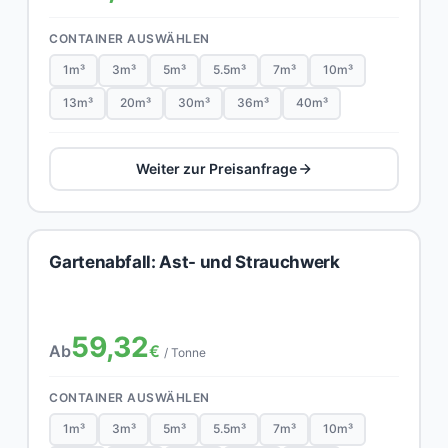
CONTAINER AUSWÄHLEN
1m³
3m³
5m³
5.5m³
7m³
10m³
13m³
20m³
30m³
36m³
40m³
Weiter zur Preisanfrage
Gartenabfall: Ast- und Strauchwerk
59,32
Ab
€
/ Tonne
CONTAINER AUSWÄHLEN
1m³
3m³
5m³
5.5m³
7m³
10m³