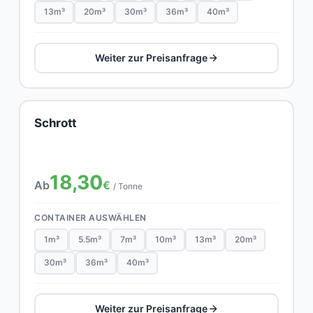
13m³
20m³
30m³
36m³
40m³
Weiter zur Preisanfrage
Schrott
18,30
Ab
€
/ Tonne
CONTAINER AUSWÄHLEN
1m³
5.5m³
7m³
10m³
13m³
20m³
30m³
36m³
40m³
Weiter zur Preisanfrage