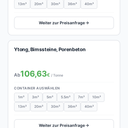
13m³
20m³
30m³
36m³
40m³
Weiter zur Preisanfrage
Ytong, Bimssteine, Porenbeton
106,63
Ab
€
/ Tonne
CONTAINER AUSWÄHLEN
1m³
3m³
5m³
5.5m³
7m³
10m³
13m³
20m³
30m³
36m³
40m³
Weiter zur Preisanfrage