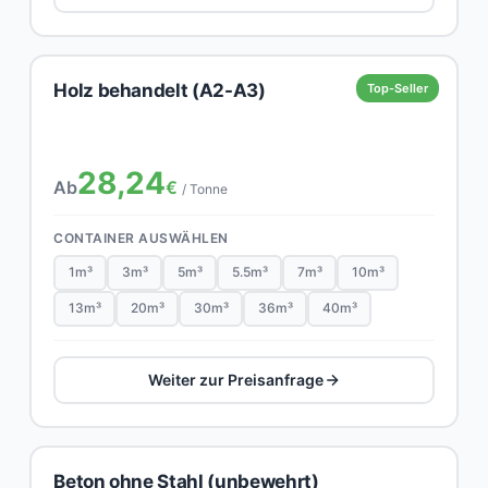
Holz behandelt (A2-A3)
Top-Seller
28,24
Ab
€
/ Tonne
CONTAINER AUSWÄHLEN
1m³
3m³
5m³
5.5m³
7m³
10m³
13m³
20m³
30m³
36m³
40m³
Weiter zur Preisanfrage
Beton ohne Stahl (unbewehrt)