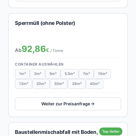
Sperrmüll (ohne Polster)
92,86
Ab
€
/ Tonne
CONTAINER AUSWÄHLEN
1m³
3m³
5m³
5.5m³
7m³
10m³
13m³
20m³
30m³
36m³
40m³
Weiter zur Preisanfrage
Baustellenmischabfall mit Boden,
Top-Seller