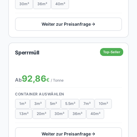
30m³
36m³
40m³
Weiter zur Preisanfrage
Sperrmüll
Top-Seller
92,86
Ab
€
/ Tonne
CONTAINER AUSWÄHLEN
1m³
3m³
5m³
5.5m³
7m³
10m³
13m³
20m³
30m³
36m³
40m³
Weiter zur Preisanfrage