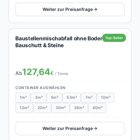
Weiter zur Preisanfrage
Baustellenmischabfall ohne Boden,
Top-Seller
Bauschutt & Steine
127,64
Ab
€
/ Tonne
CONTAINER AUSWÄHLEN
1m³
3m³
5m³
5.5m³
7m³
10m³
13m³
20m³
30m³
36m³
40m³
Weiter zur Preisanfrage