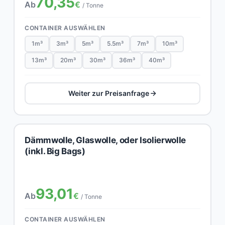
70,35
Ab
€
/ Tonne
CONTAINER AUSWÄHLEN
1m³
3m³
5m³
5.5m³
7m³
10m³
13m³
20m³
30m³
36m³
40m³
Weiter zur Preisanfrage
Dämmwolle, Glaswolle, oder Isolierwolle
(inkl. Big Bags)
93,01
Ab
€
/ Tonne
CONTAINER AUSWÄHLEN