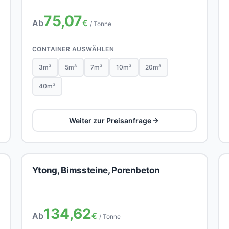
75,07
Ab
€
/ Tonne
CONTAINER AUSWÄHLEN
3m³
5m³
7m³
10m³
20m³
40m³
Weiter zur Preisanfrage
Ytong, Bimssteine, Porenbeton
134,62
Ab
€
/ Tonne