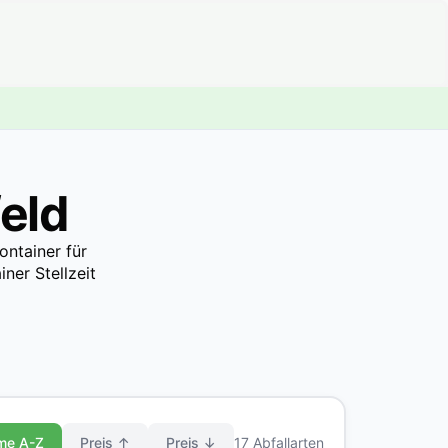
eld
ontainer für
ner Stellzeit
me A-Z
Preis ↑
Preis ↓
17 Abfallarten