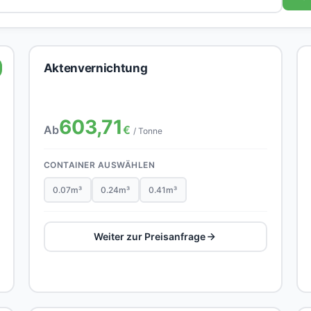
Aktenvernichtung
603,71
Ab
€
/ Tonne
CONTAINER AUSWÄHLEN
0.07m³
0.24m³
0.41m³
Weiter zur Preisanfrage