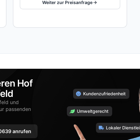
Weiter zur Preisanfrage
eren Hof
eld
Kundenzufriedenheit
feld und
zur passenden
Umweltgerecht
.
Lokaler Dienstlei
639 anrufen