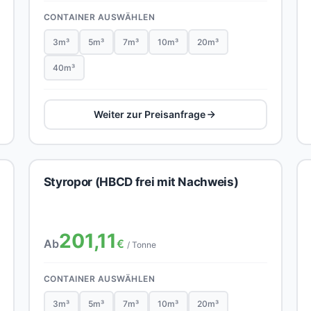
CONTAINER AUSWÄHLEN
3m³
5m³
7m³
10m³
20m³
40m³
Weiter zur Preisanfrage
Styropor (HBCD frei mit Nachweis)
201,11
Ab
€
/ Tonne
CONTAINER AUSWÄHLEN
3m³
5m³
7m³
10m³
20m³