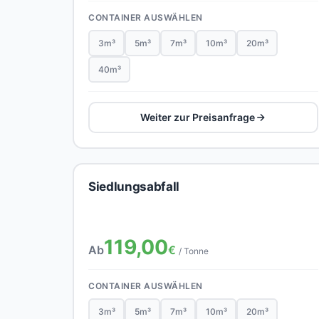
CONTAINER AUSWÄHLEN
3m³
5m³
7m³
10m³
20m³
40m³
Weiter zur Preisanfrage
Siedlungsabfall
119,00
Ab
€
/ Tonne
CONTAINER AUSWÄHLEN
3m³
5m³
7m³
10m³
20m³