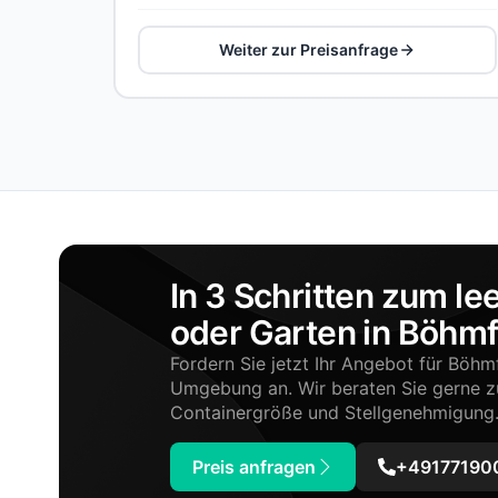
Weiter zur Preisanfrage
In 3 Schritten zum le
oder Garten in Böhmf
Fordern Sie jetzt Ihr Angebot für Böhm
Umgebung an. Wir beraten Sie gerne 
Containergröße und Stellgenehmigung
Preis anfragen
+491771900