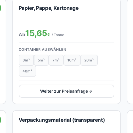
Papier, Pappe, Kartonage
15,65
Ab
€
/ Tonne
CONTAINER AUSWÄHLEN
3m³
5m³
7m³
10m³
20m³
40m³
Weiter zur Preisanfrage
Verpackungsmaterial (transparent)