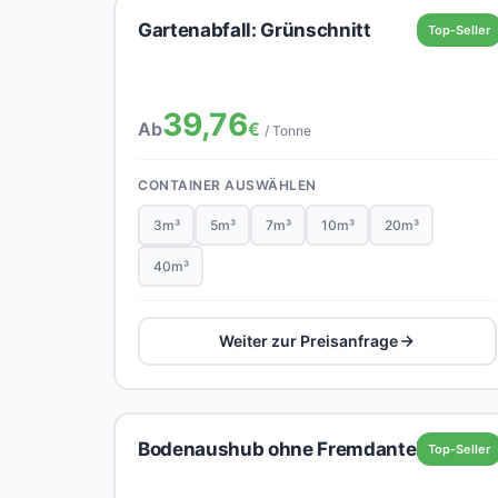
Gartenabfall: Grünschnitt
Top-Seller
39,76
Ab
€
/ Tonne
CONTAINER AUSWÄHLEN
3m³
5m³
7m³
10m³
20m³
40m³
Weiter zur Preisanfrage
Bodenaushub ohne Fremdanteil
Top-Seller