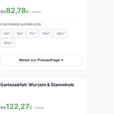
82,78
Ab
€
/ Tonne
CONTAINER AUSWÄHLEN
3m³
5m³
7m³
10m³
20m³
40m³
Weiter zur Preisanfrage
Gartenabfall: Wurzeln & Stammholz
122,27
Ab
€
/ Tonne