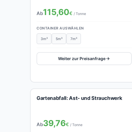
115,60
Ab
€
/ Tonne
CONTAINER AUSWÄHLEN
3m³
5m³
7m³
Weiter zur Preisanfrage
Gartenabfall: Ast- und Strauchwerk
39,76
Ab
€
/ Tonne