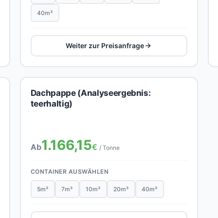
40m³
Weiter zur Preisanfrage
Dachpappe (Analyseergebnis:
teerhaltig)
1.166,15
Ab
€
/ Tonne
CONTAINER AUSWÄHLEN
5m³
7m³
10m³
20m³
40m³