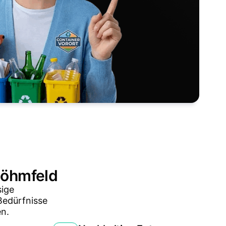
 Böhmfeld
sige
Bedürfnisse
n.