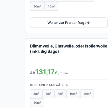
30m³
40m³
Weiter zur Preisanfrage
Dämmwolle, Glaswolle, oder Isolierwolle
(inkl. Big Bags)
131,17
Ab
€
/ Tonne
CONTAINER AUSWÄHLEN
3m³
5m³
7m³
10m³
20m³
40m³