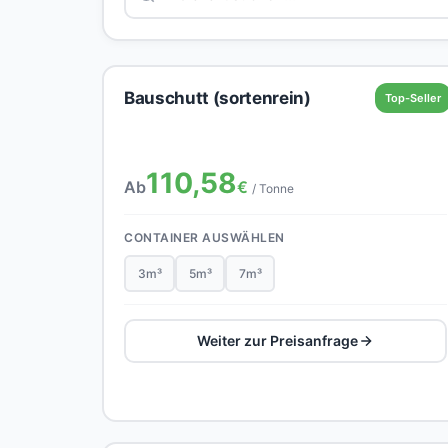
Bauschutt (sortenrein)
Top-Seller
110,58
Ab
€
/ Tonne
CONTAINER AUSWÄHLEN
3m³
5m³
7m³
Weiter zur Preisanfrage