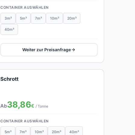
CONTAINER AUSWÄHLEN
3m³
5m³
7m³
10m³
20m³
40m³
Weiter zur Preisanfrage
Schrott
38,86
Ab
€
/ Tonne
CONTAINER AUSWÄHLEN
5m³
7m³
10m³
20m³
40m³