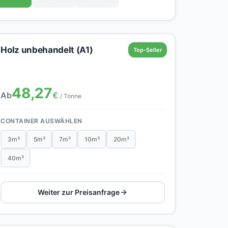
Holz unbehandelt (A1)
Top-Seller
48,27
Ab
€
/ Tonne
CONTAINER AUSWÄHLEN
3m³
5m³
7m³
10m³
20m³
40m³
Weiter zur Preisanfrage