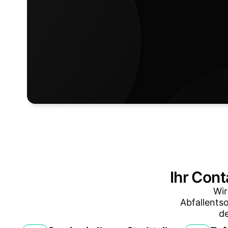
Ihr Cont
Wir
Abfallents
d