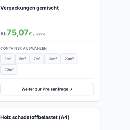
Verpackungen gemischt
75,07
Ab
€
/ Tonne
CONTAINER AUSWÄHLEN
3m³
5m³
7m³
10m³
20m³
40m³
Weiter zur Preisanfrage
Holz schadstoffbelastet (A4)