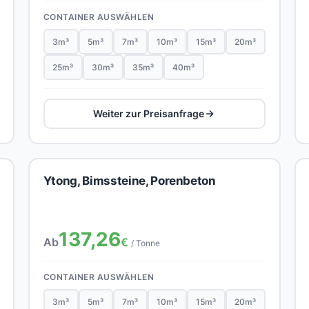
CONTAINER AUSWÄHLEN
3m³
5m³
7m³
10m³
15m³
20m³
25m³
30m³
35m³
40m³
Weiter zur Preisanfrage
Ytong, Bimssteine, Porenbeton
137,26
Ab
€
/ Tonne
CONTAINER AUSWÄHLEN
3m³
5m³
7m³
10m³
15m³
20m³