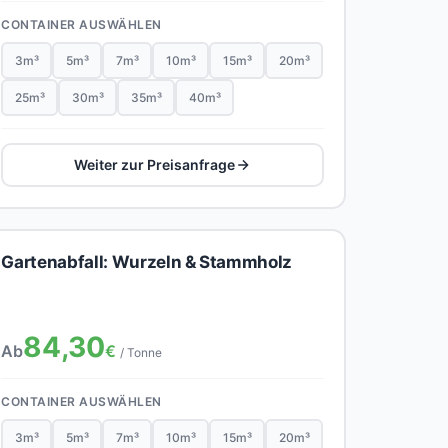
CONTAINER AUSWÄHLEN
3m³
5m³
7m³
10m³
15m³
20m³
25m³
30m³
35m³
40m³
Weiter zur Preisanfrage
Gartenabfall: Wurzeln & Stammholz
84,30
Ab
€
/ Tonne
CONTAINER AUSWÄHLEN
3m³
5m³
7m³
10m³
15m³
20m³