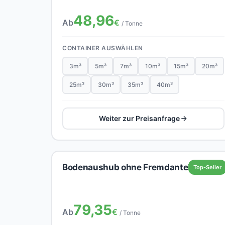
48,96
Ab
€
/ Tonne
CONTAINER AUSWÄHLEN
3m³
5m³
7m³
10m³
15m³
20m³
25m³
30m³
35m³
40m³
Weiter zur Preisanfrage
Bodenaushub ohne Fremdanteil
Top-Seller
79,35
Ab
€
/ Tonne