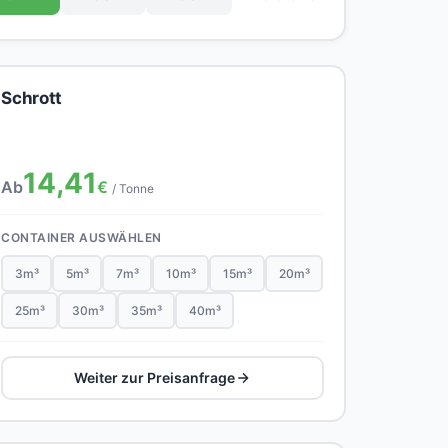
Schrott
14,41
Ab
€
/ Tonne
CONTAINER AUSWÄHLEN
3m³
5m³
7m³
10m³
15m³
20m³
25m³
30m³
35m³
40m³
Weiter zur Preisanfrage