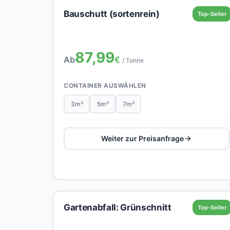
Bauschutt (sortenrein)
Top-Seller
87,99
Ab
€
/ Tonne
CONTAINER AUSWÄHLEN
3m³
5m³
7m³
Weiter zur Preisanfrage
Gartenabfall: Grünschnitt
Top-Seller