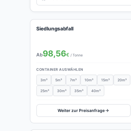
Siedlungsabfall
98,56
Ab
€
/ Tonne
CONTAINER AUSWÄHLEN
3m³
5m³
7m³
10m³
15m³
20m³
25m³
30m³
35m³
40m³
Weiter zur Preisanfrage