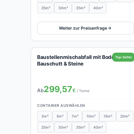
25m³
30m³
35m³
40m³
Weiter zur Preisanfrage
Baustellenmischabfall mit Boden,
Top-Seller
Bauschutt & Steine
299,57
Ab
€
/ Tonne
CONTAINER AUSWÄHLEN
3m³
5m³
7m³
10m³
15m³
20m³
25m³
30m³
35m³
40m³