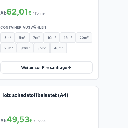
62,01
Ab
€
/ Tonne
CONTAINER AUSWÄHLEN
3m³
5m³
7m³
10m³
15m³
20m³
25m³
30m³
35m³
40m³
Weiter zur Preisanfrage
Holz schadstoffbelastet (A4)
49,53
Ab
€
/ Tonne