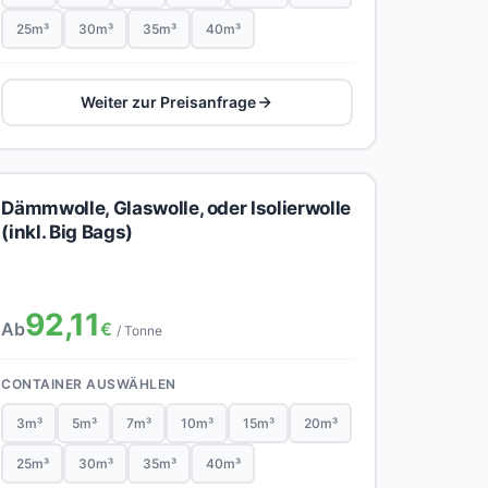
25m³
30m³
35m³
40m³
Weiter zur Preisanfrage
Dämmwolle, Glaswolle, oder Isolierwolle
(inkl. Big Bags)
92,11
Ab
€
/ Tonne
CONTAINER AUSWÄHLEN
3m³
5m³
7m³
10m³
15m³
20m³
25m³
30m³
35m³
40m³