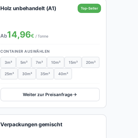
Holz unbehandelt (A1)
Top-Seller
14,96
Ab
€
/ Tonne
CONTAINER AUSWÄHLEN
3m³
5m³
7m³
10m³
15m³
20m³
25m³
30m³
35m³
40m³
Weiter zur Preisanfrage
Verpackungen gemischt