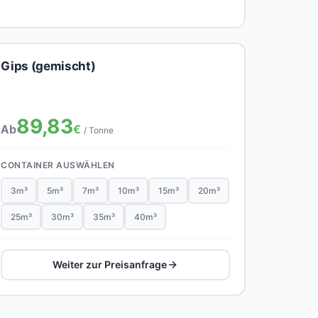
Gips (gemischt)
89,83
Ab
€
/ Tonne
CONTAINER AUSWÄHLEN
3m³
5m³
7m³
10m³
15m³
20m³
25m³
30m³
35m³
40m³
Weiter zur Preisanfrage