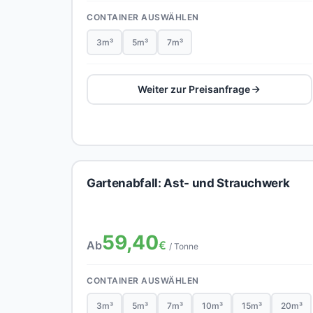
CONTAINER AUSWÄHLEN
3m³
5m³
7m³
Weiter zur Preisanfrage
Gartenabfall: Ast- und Strauchwerk
59,40
Ab
€
/ Tonne
CONTAINER AUSWÄHLEN
3m³
5m³
7m³
10m³
15m³
20m³