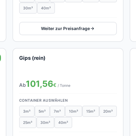
30m³
40m³
Weiter zur Preisanfrage
Gips (rein)
101,56
Ab
€
/ Tonne
CONTAINER AUSWÄHLEN
3m³
5m³
7m³
10m³
15m³
20m³
25m³
30m³
40m³