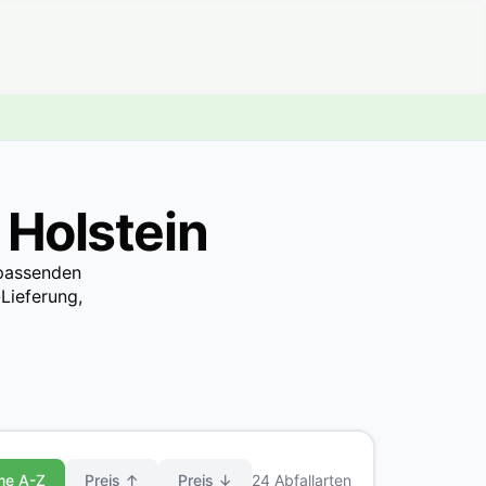
 Holstein
 passenden
Lieferung,
me A-Z
Preis ↑
Preis ↓
24 Abfallarten