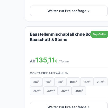
Weiter zur Preisanfrage
Baustellenmischabfall ohne Boden,
Top-Seller
Bauschutt & Steine
135,11
Ab
€
/ Tonne
CONTAINER AUSWÄHLEN
3m³
5m³
7m³
10m³
15m³
20m³
25m³
30m³
35m³
40m³
Weiter zur Preisanfrage