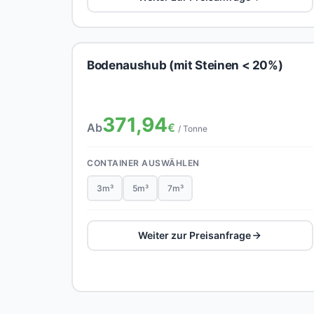
Bodenaushub (mit Steinen < 20%)
371,94
Ab
€
/ Tonne
CONTAINER AUSWÄHLEN
3m³
5m³
7m³
Weiter zur Preisanfrage