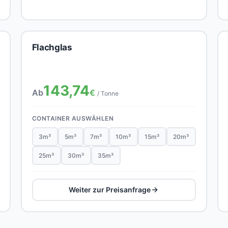
Flachglas
143,74
Ab
€
/ Tonne
CONTAINER AUSWÄHLEN
3m³
5m³
7m³
10m³
15m³
20m³
25m³
30m³
35m³
Weiter zur Preisanfrage