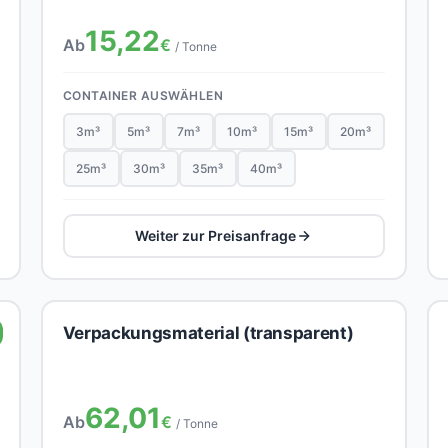
15,22
Ab
€
/ Tonne
CONTAINER AUSWÄHLEN
3m³
5m³
7m³
10m³
15m³
20m³
25m³
30m³
35m³
40m³
Weiter zur Preisanfrage
Verpackungsmaterial (transparent)
62,01
Ab
€
/ Tonne