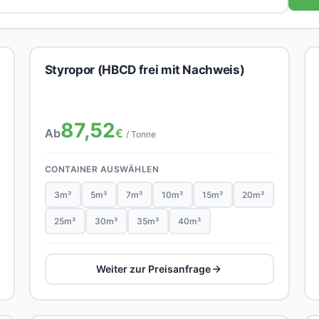
Styropor (HBCD frei mit Nachweis)
87,52
Ab
€
/ Tonne
CONTAINER AUSWÄHLEN
3m³
5m³
7m³
10m³
15m³
20m³
25m³
30m³
35m³
40m³
Weiter zur Preisanfrage