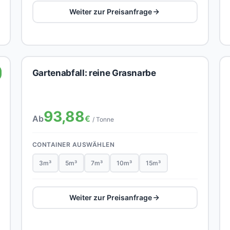
Weiter zur Preisanfrage
Gartenabfall: reine Grasnarbe
93,88
Ab
€
/ Tonne
CONTAINER AUSWÄHLEN
3m³
5m³
7m³
10m³
15m³
Weiter zur Preisanfrage