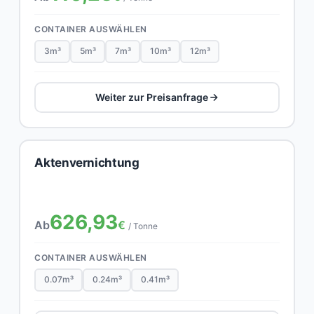
CONTAINER AUSWÄHLEN
3m³
5m³
7m³
10m³
12m³
Weiter zur Preisanfrage
Aktenvernichtung
626,93
Ab
€
/ Tonne
CONTAINER AUSWÄHLEN
0.07m³
0.24m³
0.41m³