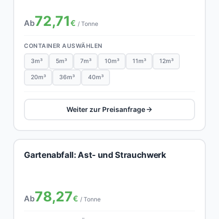
72,71
Ab
€
/ Tonne
CONTAINER AUSWÄHLEN
3m³
5m³
7m³
10m³
11m³
12m³
20m³
36m³
40m³
Weiter zur Preisanfrage
Gartenabfall: Ast- und Strauchwerk
78,27
Ab
€
/ Tonne