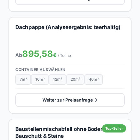
Dachpappe (Analyseergebnis: teerhaltig)
895,58
Ab
€
/ Tonne
CONTAINER AUSWÄHLEN
7m³
10m³
12m³
20m³
40m³
Weiter zur Preisanfrage
Baustellenmischabfall ohne Boden,
Top-Seller
Bauschutt & Steine