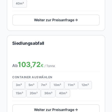
40m³
Weiter zur Preisanfrage
Siedlungsabfall
103,72
Ab
€
/ Tonne
CONTAINER AUSWÄHLEN
3m³
5m³
7m³
10m³
11m³
12m³
15m³
20m³
36m³
40m³
Weiter zur Preisanfrage