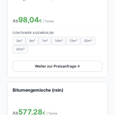
98,04
Ab
€
/ Tonne
CONTAINER AUSWÄHLEN
3m³
5m³
7m³
10m³
12m³
20m³
40m³
Weiter zur Preisanfrage
Bitumengemische (rein)
577,28
Ab
€
/ Tonne