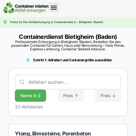
CONTAINERDIENST RATGEBER
Preise für Ihre Abfallentsorgung & Containermiete in : Bietigheim (Baden)
Containerdienst Bietigheim (Baden)
Professionelle Entsorgung in Bietigheim (Baden). Bestellen Sie den
passenden Container für Garten, Haus oder Renovierung – Faire Preise,
Express-Lieferung, Container Stellzeit inklusive.
Schritt 1: Abfallart und Containergröße auswählen
Name A-Z
Preis ↑
Preis ↓
33 Abfallarten
Ytong, Bimssteine, Porenbeton