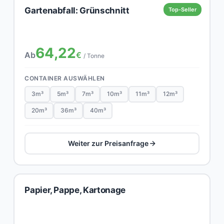
Gartenabfall: Grünschnitt
Top-Seller
64,22
Ab
€
/ Tonne
CONTAINER AUSWÄHLEN
3m³
5m³
7m³
10m³
11m³
12m³
20m³
36m³
40m³
Weiter zur Preisanfrage
Papier, Pappe, Kartonage