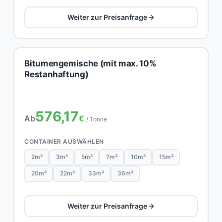
Weiter zur Preisanfrage
Bitumengemische (mit max. 10%
Restanhaftung)
576,17
Ab
€
/ Tonne
CONTAINER AUSWÄHLEN
2m³
3m³
5m³
7m³
10m³
15m³
20m³
22m³
33m³
36m³
Weiter zur Preisanfrage