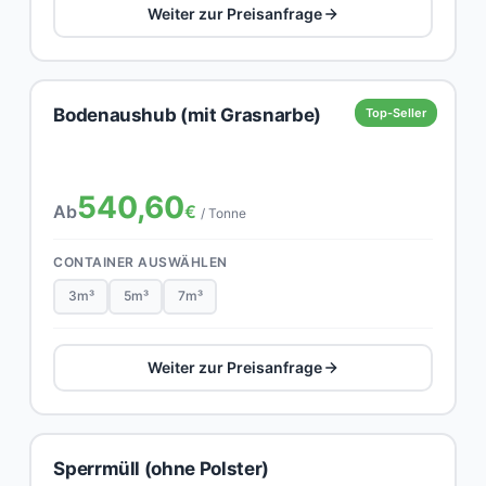
Weiter zur Preisanfrage
Bodenaushub (mit Grasnarbe)
Top-Seller
540,60
Ab
€
/ Tonne
CONTAINER AUSWÄHLEN
3m³
5m³
7m³
Weiter zur Preisanfrage
Sperrmüll (ohne Polster)