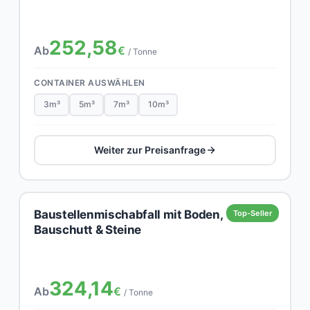
252,58
Ab
€
/ Tonne
CONTAINER AUSWÄHLEN
3m³
5m³
7m³
10m³
Weiter zur Preisanfrage
Baustellenmischabfall mit Boden,
Top-Seller
Bauschutt & Steine
324,14
Ab
€
/ Tonne