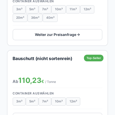
CONTAINER AUSWÄHLEN
3m³
5m³
7m³
10m³
11m³
12m³
20m³
36m³
40m³
Weiter zur Preisanfrage
Bauschutt (nicht sortenrein)
Top-Seller
110,23
Ab
€
/ Tonne
CONTAINER AUSWÄHLEN
3m³
5m³
7m³
10m³
12m³