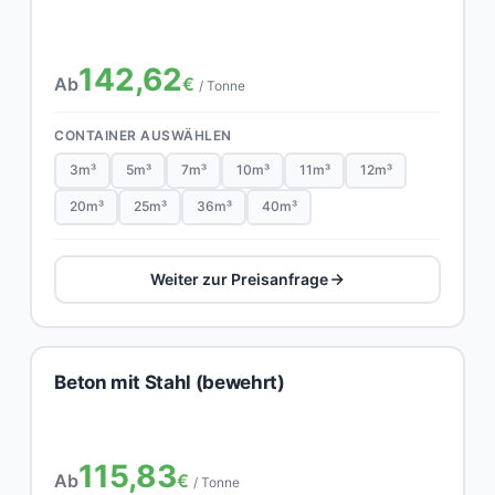
142,62
Ab
€
/ Tonne
CONTAINER AUSWÄHLEN
3m³
5m³
7m³
10m³
11m³
12m³
20m³
25m³
36m³
40m³
Weiter zur Preisanfrage
Beton mit Stahl (bewehrt)
115,83
Ab
€
/ Tonne