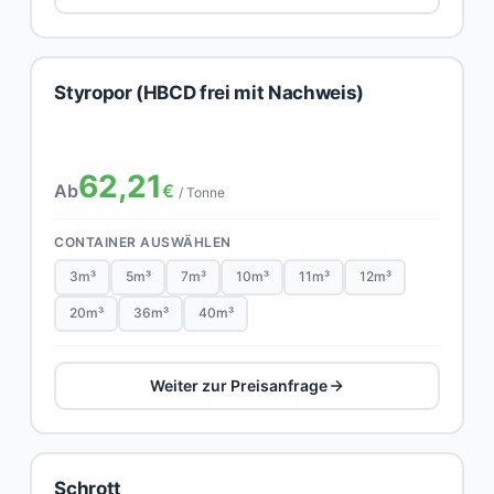
Styropor (HBCD frei mit Nachweis)
62,21
Ab
€
/ Tonne
CONTAINER AUSWÄHLEN
3m³
5m³
7m³
10m³
11m³
12m³
20m³
36m³
40m³
Weiter zur Preisanfrage
Schrott