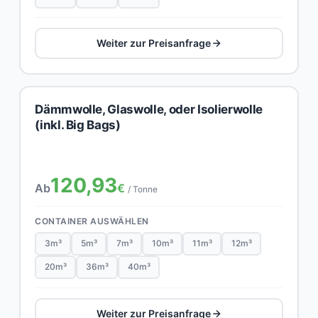
Weiter zur Preisanfrage
Dämmwolle, Glaswolle, oder Isolierwolle
(inkl. Big Bags)
120,93
Ab
€
/ Tonne
CONTAINER AUSWÄHLEN
3m³
5m³
7m³
10m³
11m³
12m³
20m³
36m³
40m³
Weiter zur Preisanfrage