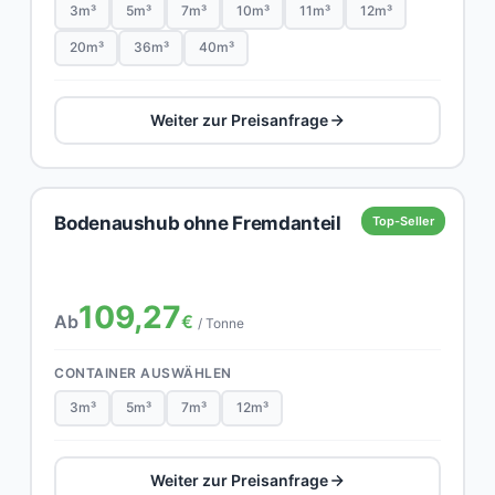
3m³
5m³
7m³
10m³
11m³
12m³
20m³
36m³
40m³
Weiter zur Preisanfrage
Bodenaushub ohne Fremdanteil
Top-Seller
109,27
Ab
€
/ Tonne
CONTAINER AUSWÄHLEN
3m³
5m³
7m³
12m³
Weiter zur Preisanfrage