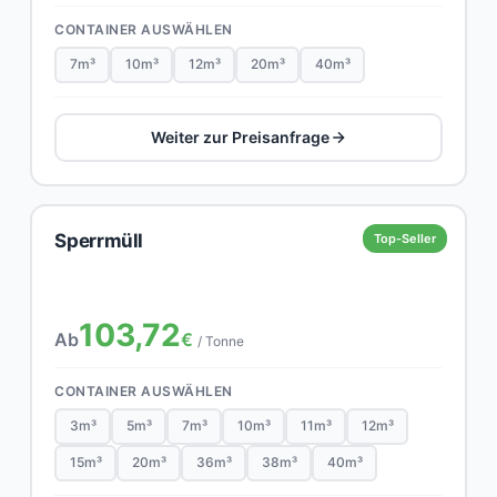
CONTAINER AUSWÄHLEN
7m³
10m³
12m³
20m³
40m³
Weiter zur Preisanfrage
Sperrmüll
Top-Seller
103,72
Ab
€
/ Tonne
CONTAINER AUSWÄHLEN
3m³
5m³
7m³
10m³
11m³
12m³
15m³
20m³
36m³
38m³
40m³