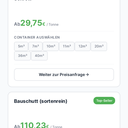
29,75
Ab
€
/ Tonne
CONTAINER AUSWÄHLEN
5m³
7m³
10m³
11m³
12m³
20m³
36m³
40m³
Weiter zur Preisanfrage
Bauschutt (sortenrein)
Top-Seller
110,23
Ab
€
/ Tonne