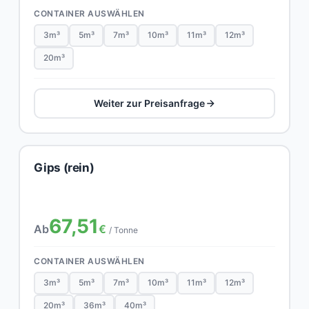
CONTAINER AUSWÄHLEN
3m³
5m³
7m³
10m³
11m³
12m³
20m³
Weiter zur Preisanfrage
Gips (rein)
67,51
Ab
€
/ Tonne
CONTAINER AUSWÄHLEN
3m³
5m³
7m³
10m³
11m³
12m³
20m³
36m³
40m³