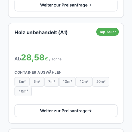
Weiter zur Preisanfrage
Holz unbehandelt (A1)
Top-Seller
28,58
Ab
€
/ Tonne
CONTAINER AUSWÄHLEN
3m³
5m³
7m³
10m³
12m³
20m³
40m³
Weiter zur Preisanfrage