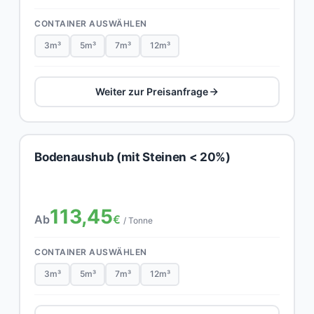
CONTAINER AUSWÄHLEN
3m³
5m³
7m³
12m³
Weiter zur Preisanfrage
Bodenaushub (mit Steinen < 20%)
113,45
Ab
€
/ Tonne
CONTAINER AUSWÄHLEN
3m³
5m³
7m³
12m³