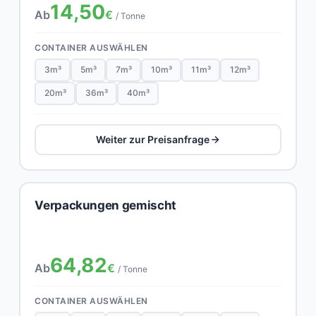
14,50
Ab
€
/ Tonne
CONTAINER AUSWÄHLEN
3m³
5m³
7m³
10m³
11m³
12m³
20m³
36m³
40m³
Weiter zur Preisanfrage
Verpackungen gemischt
64,82
Ab
€
/ Tonne
CONTAINER AUSWÄHLEN