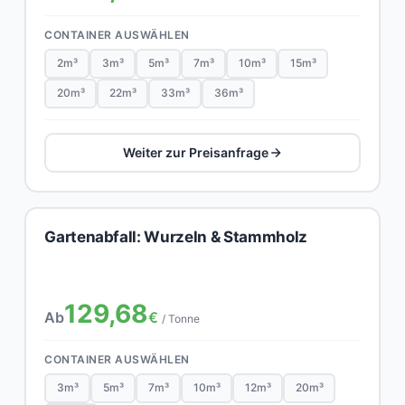
CONTAINER AUSWÄHLEN
2m³
3m³
5m³
7m³
10m³
15m³
20m³
22m³
33m³
36m³
Weiter zur Preisanfrage
Gartenabfall: Wurzeln & Stammholz
129,68
Ab
€
/ Tonne
CONTAINER AUSWÄHLEN
3m³
5m³
7m³
10m³
12m³
20m³