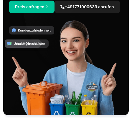
Preis anfragen
+491771900639 anrufen
Kundenzufriedenheit
Umweltgerecht
Lokaler Dienstleister