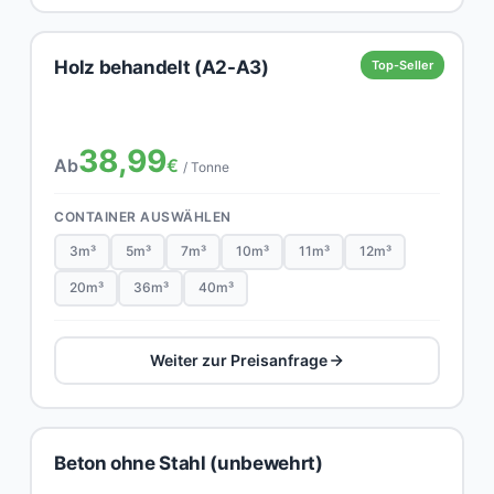
Holz behandelt (A2-A3)
Top-Seller
38,99
Ab
€
/ Tonne
CONTAINER AUSWÄHLEN
3m³
5m³
7m³
10m³
11m³
12m³
20m³
36m³
40m³
Weiter zur Preisanfrage
Beton ohne Stahl (unbewehrt)