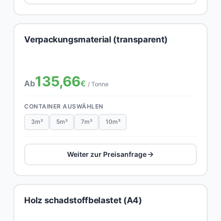
Verpackungsmaterial (transparent)
135,66
Ab
€
/ Tonne
CONTAINER AUSWÄHLEN
3m³
5m³
7m³
10m³
Weiter zur Preisanfrage
Holz schadstoffbelastet (A4)