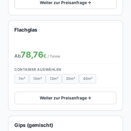
Weiter zur Preisanfrage
Flachglas
78,76
Ab
€
/ Tonne
CONTAINER AUSWÄHLEN
7m³
10m³
12m³
20m³
40m³
Weiter zur Preisanfrage
Gips (gemischt)