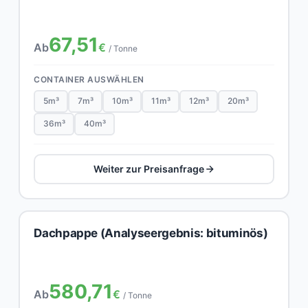
67,51
Ab
€
/ Tonne
CONTAINER AUSWÄHLEN
5m³
7m³
10m³
11m³
12m³
20m³
36m³
40m³
Weiter zur Preisanfrage
Dachpappe (Analyseergebnis: bituminös)
580,71
Ab
€
/ Tonne