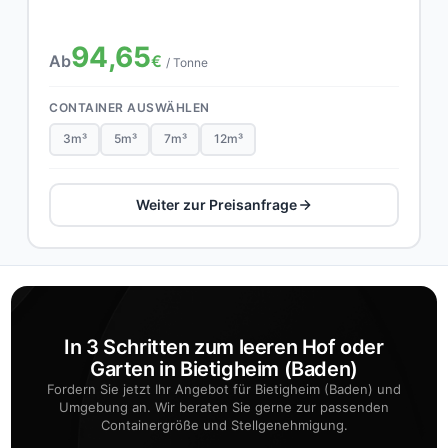
94,65
Ab
€
/ Tonne
CONTAINER AUSWÄHLEN
3m³
5m³
7m³
12m³
Weiter zur Preisanfrage
In 3 Schritten zum leeren Hof oder
Garten in Bietigheim (Baden)
Fordern Sie jetzt Ihr Angebot für Bietigheim (Baden) und
Umgebung an. Wir beraten Sie gerne zur passenden
Containergröße und Stellgenehmigung.