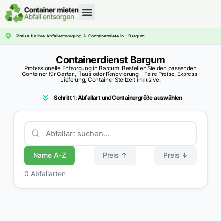
CONTAINERDIENST RATGEBER
Preise für Ihre Abfallentsorgung & Containermiete in : Bargum
Containerdienst Bargum
Professionelle Entsorgung in Bargum. Bestellen Sie den passenden
Container für Garten, Haus oder Renovierung – Faire Preise, Express-
Lieferung, Container Stellzeit inklusive.
Schritt 1: Abfallart und Containergröße auswählen
Name A-Z
Preis ↑
Preis ↓
0 Abfallarten