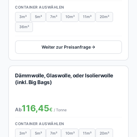
CONTAINER AUSWÄHLEN
3m³
5m³
7m³
10m³
11m³
20m³
36m³
Weiter zur Preisanfrage
Dämmwolle, Glaswolle, oder Isolierwolle
(inkl. Big Bags)
116,45
Ab
€
/ Tonne
CONTAINER AUSWÄHLEN
3m³
5m³
7m³
10m³
11m³
20m³