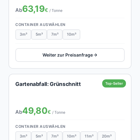
63,19
Ab
€
/ Tonne
CONTAINER AUSWÄHLEN
3m³
5m³
7m³
10m³
Weiter zur Preisanfrage
Gartenabfall: Grünschnitt
Top-Seller
49,80
Ab
€
/ Tonne
CONTAINER AUSWÄHLEN
3m³
5m³
7m³
10m³
11m³
20m³