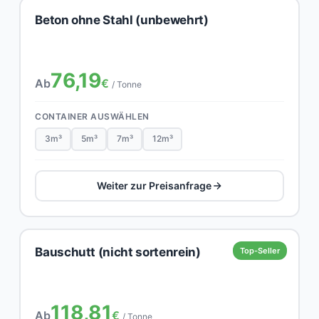
Beton ohne Stahl (unbewehrt)
76,19
Ab
€
/ Tonne
CONTAINER AUSWÄHLEN
3m³
5m³
7m³
12m³
Weiter zur Preisanfrage
Bauschutt (nicht sortenrein)
Top-Seller
118,81
Ab
€
/ Tonne