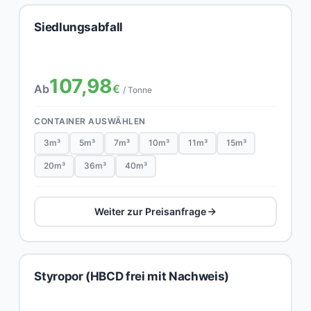
Siedlungsabfall
107,98
Ab
€
/ Tonne
CONTAINER AUSWÄHLEN
3m³
5m³
7m³
10m³
11m³
15m³
20m³
36m³
40m³
Weiter zur Preisanfrage
Styropor (HBCD frei mit Nachweis)