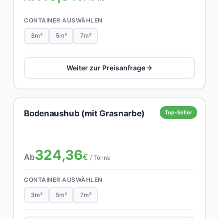
CONTAINER AUSWÄHLEN
3m³
5m³
7m³
Weiter zur Preisanfrage
Bodenaushub (mit Grasnarbe)
Top-Seller
324,36
Ab
€
/ Tonne
CONTAINER AUSWÄHLEN
3m³
5m³
7m³