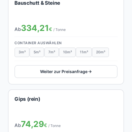
Bauschutt & Steine
334,21
Ab
€
/ Tonne
CONTAINER AUSWÄHLEN
3m³
5m³
7m³
10m³
11m³
20m³
Weiter zur Preisanfrage
Gips (rein)
74,29
Ab
€
/ Tonne