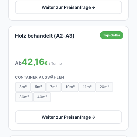
Weiter zur Preisanfrage
Holz behandelt (A2-A3)
Top-Seller
42,16
Ab
€
/ Tonne
CONTAINER AUSWÄHLEN
3m³
5m³
7m³
10m³
11m³
20m³
36m³
40m³
Weiter zur Preisanfrage