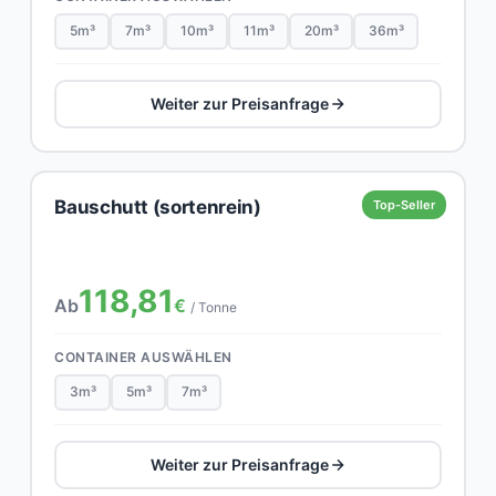
5m³
7m³
10m³
11m³
20m³
36m³
Weiter zur Preisanfrage
Bauschutt (sortenrein)
Top-Seller
118,81
Ab
€
/ Tonne
CONTAINER AUSWÄHLEN
3m³
5m³
7m³
Weiter zur Preisanfrage