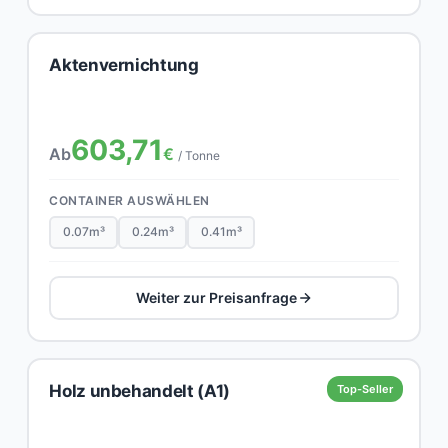
Aktenvernichtung
603,71
Ab
€
/ Tonne
CONTAINER AUSWÄHLEN
0.07m³
0.24m³
0.41m³
Weiter zur Preisanfrage
Holz unbehandelt (A1)
Top-Seller