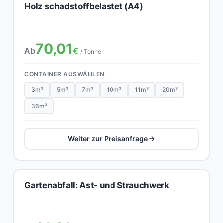
Holz schadstoffbelastet (A4)
70,01
Ab
€
/ Tonne
CONTAINER AUSWÄHLEN
3m³
5m³
7m³
10m³
11m³
20m³
36m³
Weiter zur Preisanfrage
Gartenabfall: Ast- und Strauchwerk