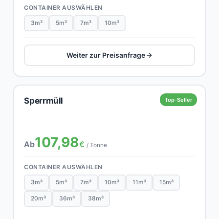
CONTAINER AUSWÄHLEN
3m³
5m³
7m³
10m³
Weiter zur Preisanfrage
Sperrmüll
Top-Seller
107,98
Ab
€
/ Tonne
CONTAINER AUSWÄHLEN
3m³
5m³
7m³
10m³
11m³
15m³
20m³
36m³
38m³