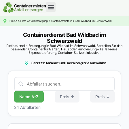
CONTAINERDIENST RATGEBER
Preise für Ihre Abfallentsorgung & Containermiete in : Bad Wildbad im Schwarzwald
Containerdienst Bad Wildbad im
Schwarzwald
Professionelle Entsorgung in Bad Wildbad im Schwarzwald. Bestellen Sie den
passenden Container für Garten, Haus oder Renovierung – Faire Preise,
Express-Lieferung, Container Stellzeit inklusive.
Schritt 1: Abfallart und Containergröße auswählen
Name A-Z
Preis ↑
Preis ↓
24 Abfallarten