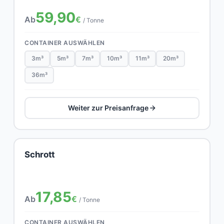
59,90
Ab
€
/ Tonne
CONTAINER AUSWÄHLEN
3m³
5m³
7m³
10m³
11m³
20m³
36m³
Weiter zur Preisanfrage
Schrott
17,85
Ab
€
/ Tonne
CONTAINER AUSWÄHLEN