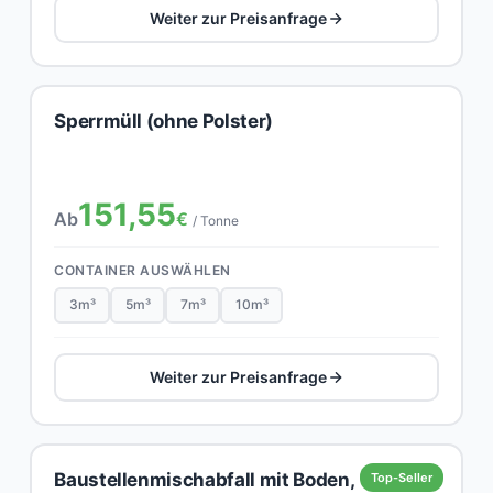
Weiter zur Preisanfrage
Sperrmüll (ohne Polster)
151,55
Ab
€
/ Tonne
CONTAINER AUSWÄHLEN
3m³
5m³
7m³
10m³
Weiter zur Preisanfrage
Baustellenmischabfall mit Boden,
Top-Seller