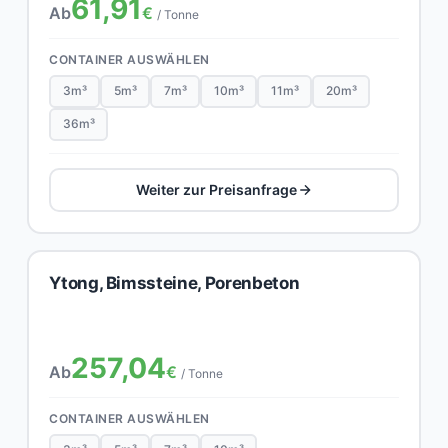
61,91
Ab
€
/ Tonne
CONTAINER AUSWÄHLEN
3m³
5m³
7m³
10m³
11m³
20m³
36m³
Weiter zur Preisanfrage
Ytong, Bimssteine, Porenbeton
257,04
Ab
€
/ Tonne
CONTAINER AUSWÄHLEN