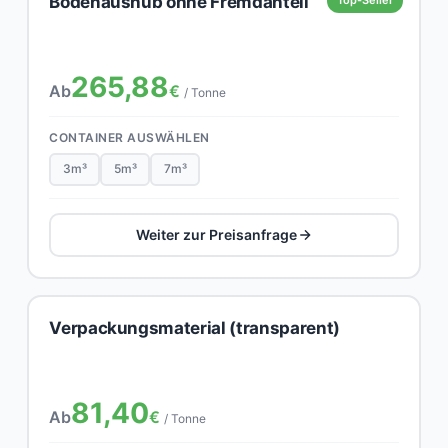
Bodenaushub ohne Fremdanteil
265,88
Ab
€
/ Tonne
CONTAINER AUSWÄHLEN
3m³
5m³
7m³
Weiter zur Preisanfrage
Verpackungsmaterial (transparent)
81,40
Ab
€
/ Tonne