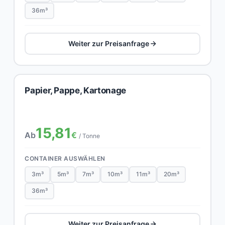
36m³
Weiter zur Preisanfrage
Papier, Pappe, Kartonage
15,81
Ab
€
/ Tonne
CONTAINER AUSWÄHLEN
3m³
5m³
7m³
10m³
11m³
20m³
36m³
Weiter zur Preisanfrage