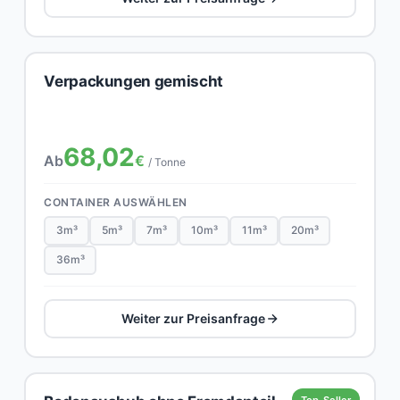
Verpackungen gemischt
68,02
Ab
€
/ Tonne
CONTAINER AUSWÄHLEN
3m³
5m³
7m³
10m³
11m³
20m³
36m³
Weiter zur Preisanfrage
Top-Seller