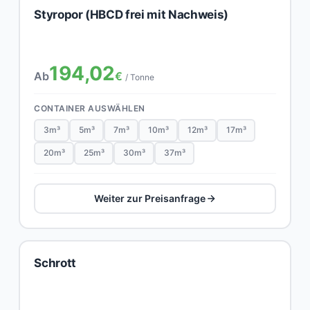
Styropor (HBCD frei mit Nachweis)
194,02
Ab
€
/ Tonne
CONTAINER AUSWÄHLEN
3m³
5m³
7m³
10m³
12m³
17m³
20m³
25m³
30m³
37m³
Weiter zur Preisanfrage
Schrott