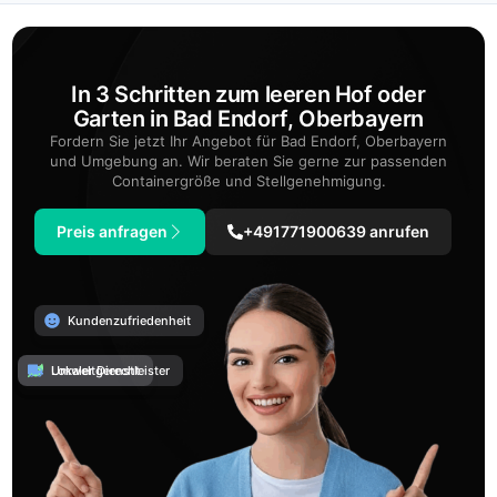
In 3 Schritten zum leeren Hof oder
Garten in Bad Endorf, Oberbayern
Fordern Sie jetzt Ihr Angebot für Bad Endorf, Oberbayern
und Umgebung an. Wir beraten Sie gerne zur passenden
Containergröße und Stellgenehmigung.
Preis anfragen
+491771900639 anrufen
Kundenzufriedenheit
Umweltgerecht
Lokaler Dienstleister