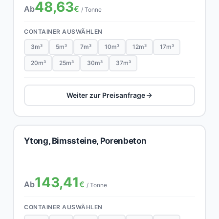
48,63
Ab
€
/ Tonne
CONTAINER AUSWÄHLEN
3m³
5m³
7m³
10m³
12m³
17m³
20m³
25m³
30m³
37m³
Weiter zur Preisanfrage
Ytong, Bimssteine, Porenbeton
143,41
Ab
€
/ Tonne
CONTAINER AUSWÄHLEN