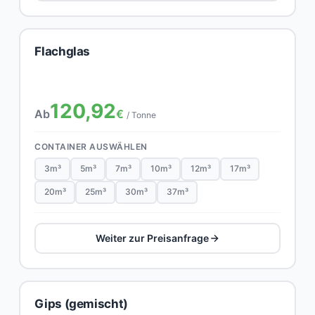
Flachglas
120,92
Ab
€
/ Tonne
CONTAINER AUSWÄHLEN
3m³
5m³
7m³
10m³
12m³
17m³
20m³
25m³
30m³
37m³
Weiter zur Preisanfrage
Gips (gemischt)