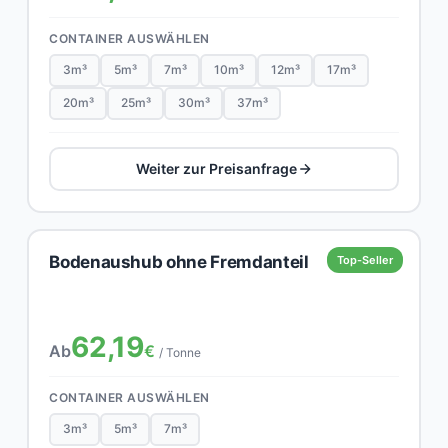
CONTAINER AUSWÄHLEN
3m³
5m³
7m³
10m³
12m³
17m³
20m³
25m³
30m³
37m³
Weiter zur Preisanfrage
Bodenaushub ohne Fremdanteil
Top-Seller
62,19
Ab
€
/ Tonne
CONTAINER AUSWÄHLEN
3m³
5m³
7m³