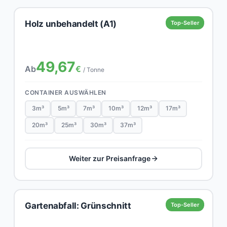
Holz unbehandelt (A1)
Top-Seller
49,67
Ab
€
/ Tonne
CONTAINER AUSWÄHLEN
3m³
5m³
7m³
10m³
12m³
17m³
20m³
25m³
30m³
37m³
Weiter zur Preisanfrage
Gartenabfall: Grünschnitt
Top-Seller