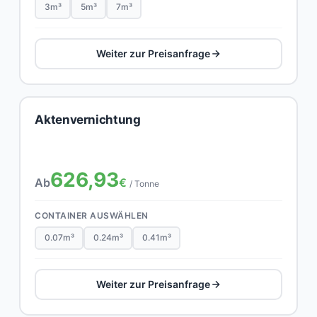
3m³
5m³
7m³
Weiter zur Preisanfrage
Aktenvernichtung
626,93
Ab
€
/ Tonne
CONTAINER AUSWÄHLEN
0.07m³
0.24m³
0.41m³
Weiter zur Preisanfrage