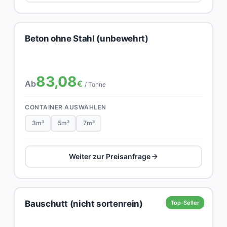
Beton ohne Stahl (unbewehrt)
83,08
Ab
€
/ Tonne
CONTAINER AUSWÄHLEN
3m³
5m³
7m³
Weiter zur Preisanfrage
Bauschutt (nicht sortenrein)
Top-Seller