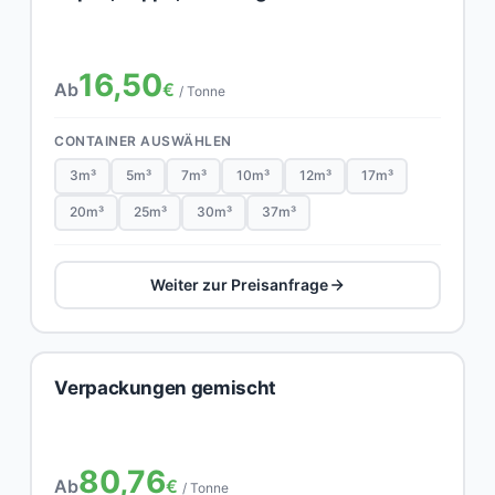
16,50
Ab
€
/ Tonne
CONTAINER AUSWÄHLEN
3m³
5m³
7m³
10m³
12m³
17m³
20m³
25m³
30m³
37m³
Weiter zur Preisanfrage
Verpackungen gemischt
80,76
Ab
€
/ Tonne