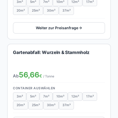
3m³
5m³
7m³
10m³
12m³
17m³
20m³
25m³
30m³
37m³
Weiter zur Preisanfrage
Gartenabfall: Wurzeln & Stammholz
56,66
Ab
€
/ Tonne
CONTAINER AUSWÄHLEN
3m³
5m³
7m³
10m³
12m³
17m³
20m³
25m³
30m³
37m³