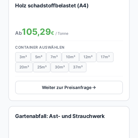
Holz schadstoffbelastet (A4)
105,29
Ab
€
/ Tonne
CONTAINER AUSWÄHLEN
3m³
5m³
7m³
10m³
12m³
17m³
20m³
25m³
30m³
37m³
Weiter zur Preisanfrage
Gartenabfall: Ast- und Strauchwerk