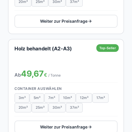
20m³
25m³
30m³
37m³
Weiter zur Preisanfrage
Holz behandelt (A2-A3)
Top-Seller
49,67
Ab
€
/ Tonne
CONTAINER AUSWÄHLEN
3m³
5m³
7m³
10m³
12m³
17m³
20m³
25m³
30m³
37m³
Weiter zur Preisanfrage