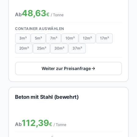
48,63
Ab
€
/ Tonne
CONTAINER AUSWÄHLEN
3m³
5m³
7m³
10m³
12m³
17m³
20m³
25m³
30m³
37m³
Weiter zur Preisanfrage
Beton mit Stahl (bewehrt)
112,39
Ab
€
/ Tonne