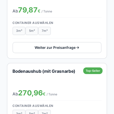
79,87
Ab
€
/ Tonne
CONTAINER AUSWÄHLEN
3m³
5m³
7m³
Weiter zur Preisanfrage
Bodenaushub (mit Grasnarbe)
Top-Seller
270,96
Ab
€
/ Tonne
CONTAINER AUSWÄHLEN
3m³
5m³
7m³