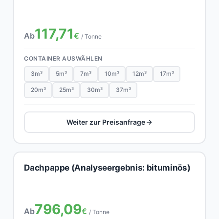
117,71
Ab
€
/ Tonne
CONTAINER AUSWÄHLEN
3m³
5m³
7m³
10m³
12m³
17m³
20m³
25m³
30m³
37m³
Weiter zur Preisanfrage
Dachpappe (Analyseergebnis: bituminös)
796,09
Ab
€
/ Tonne