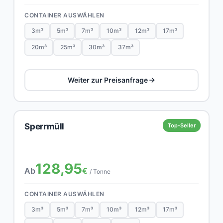
CONTAINER AUSWÄHLEN
3m³
5m³
7m³
10m³
12m³
17m³
20m³
25m³
30m³
37m³
Weiter zur Preisanfrage
Sperrmüll
Top-Seller
128,95
Ab
€
/ Tonne
CONTAINER AUSWÄHLEN
3m³
5m³
7m³
10m³
12m³
17m³