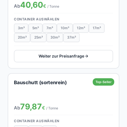
40,60
Ab
€
/ Tonne
CONTAINER AUSWÄHLEN
3m³
5m³
7m³
10m³
12m³
17m³
20m³
25m³
30m³
37m³
Weiter zur Preisanfrage
Bauschutt (sortenrein)
Top-Seller
79,87
Ab
€
/ Tonne
CONTAINER AUSWÄHLEN