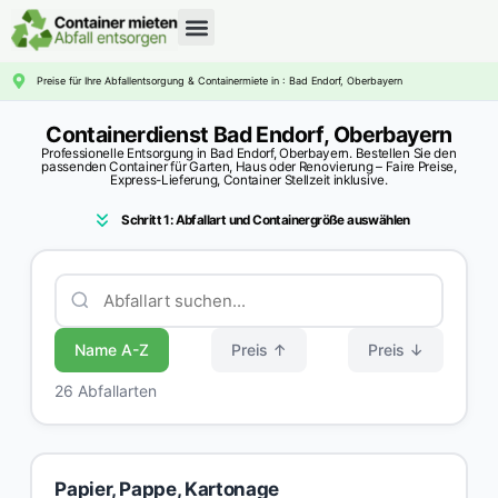
CONTAINERDIENST RATGEBER
Preise für Ihre Abfallentsorgung & Containermiete in : Bad Endorf, Oberbayern
Containerdienst Bad Endorf, Oberbayern
Professionelle Entsorgung in Bad Endorf, Oberbayern. Bestellen Sie den
passenden Container für Garten, Haus oder Renovierung – Faire Preise,
Express-Lieferung, Container Stellzeit inklusive.
Schritt 1: Abfallart und Containergröße auswählen
Name A-Z
Preis ↑
Preis ↓
26 Abfallarten
Papier, Pappe, Kartonage