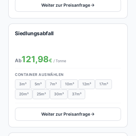
Weiter zur Preisanfrage
Siedlungsabfall
121,98
Ab
€
/ Tonne
CONTAINER AUSWÄHLEN
3m³
5m³
7m³
10m³
12m³
17m³
20m³
25m³
30m³
37m³
Weiter zur Preisanfrage