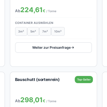
224,61
Ab
€
/ Tonne
CONTAINER AUSWÄHLEN
3m³
5m³
7m³
10m³
Weiter zur Preisanfrage
Bauschutt (sortenrein)
Top-Seller
298,01
Ab
€
/ Tonne