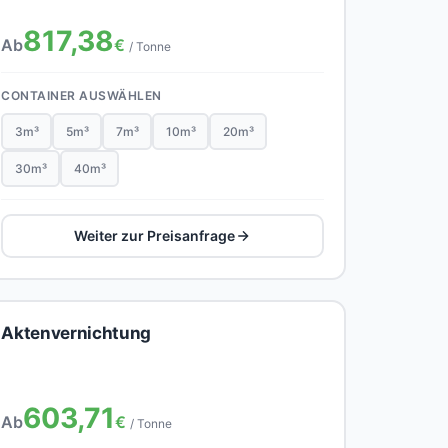
817,38
Ab
€
/ Tonne
CONTAINER AUSWÄHLEN
3m³
5m³
7m³
10m³
20m³
30m³
40m³
Weiter zur Preisanfrage
Aktenvernichtung
603,71
Ab
€
/ Tonne