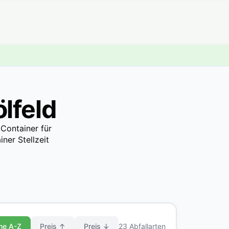
lfeld
 Container für
ner Stellzeit
me A-Z
Preis ↑
Preis ↓
23 Abfallarten