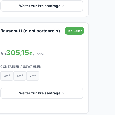
Weiter zur Preisanfrage
Bauschutt (nicht sortenrein)
Top-Seller
305,15
Ab
€
/ Tonne
CONTAINER AUSWÄHLEN
3m³
5m³
7m³
Weiter zur Preisanfrage