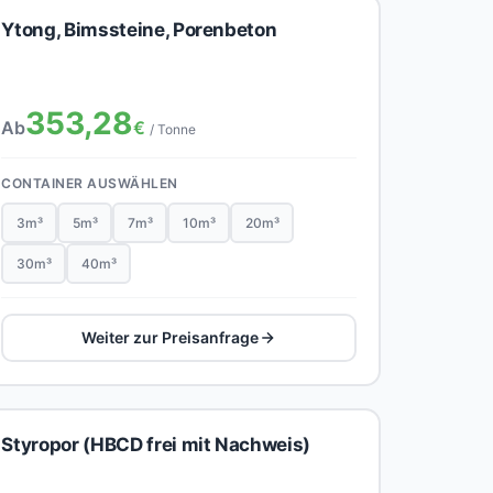
Ytong, Bimssteine, Porenbeton
353,28
Ab
€
/ Tonne
CONTAINER AUSWÄHLEN
3m³
5m³
7m³
10m³
20m³
30m³
40m³
Weiter zur Preisanfrage
Styropor (HBCD frei mit Nachweis)