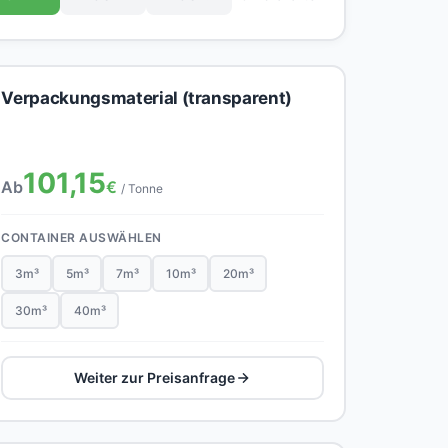
Verpackungsmaterial (transparent)
101,15
Ab
€
/ Tonne
CONTAINER AUSWÄHLEN
3m³
5m³
7m³
10m³
20m³
30m³
40m³
Weiter zur Preisanfrage