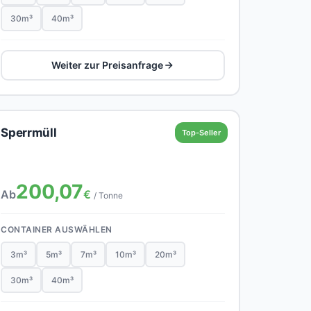
30m³
40m³
Weiter zur Preisanfrage
Sperrmüll
Top-Seller
200,07
Ab
€
/ Tonne
CONTAINER AUSWÄHLEN
3m³
5m³
7m³
10m³
20m³
30m³
40m³