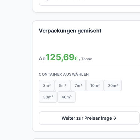
Verpackungen gemischt
125,69
Ab
€
/ Tonne
CONTAINER AUSWÄHLEN
3m³
5m³
7m³
10m³
20m³
30m³
40m³
Weiter zur Preisanfrage