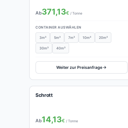
371,13
Ab
€
/ Tonne
CONTAINER AUSWÄHLEN
3m³
5m³
7m³
10m³
20m³
30m³
40m³
Weiter zur Preisanfrage
Schrott
14,13
Ab
€
/ Tonne