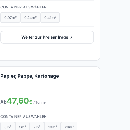
CONTAINER AUSWÄHLEN
0.07m³
0.24m³
0.41m³
Weiter zur Preisanfrage
Papier, Pappe, Kartonage
47,60
Ab
€
/ Tonne
CONTAINER AUSWÄHLEN
3m³
5m³
7m³
10m³
20m³