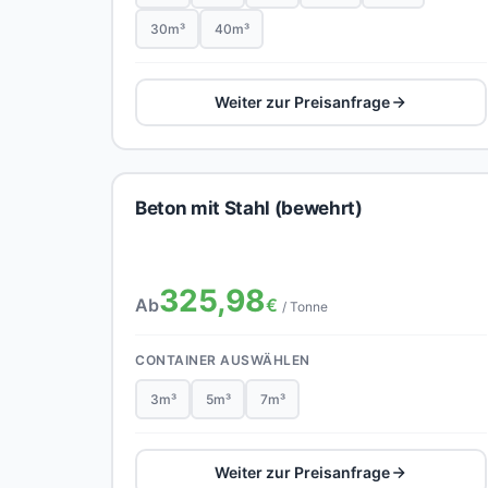
30m³
40m³
Weiter zur Preisanfrage
Beton mit Stahl (bewehrt)
325,98
Ab
€
/ Tonne
CONTAINER AUSWÄHLEN
3m³
5m³
7m³
Weiter zur Preisanfrage