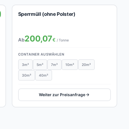
Sperrmüll (ohne Polster)
200,07
Ab
€
/ Tonne
CONTAINER AUSWÄHLEN
3m³
5m³
7m³
10m³
20m³
30m³
40m³
Weiter zur Preisanfrage