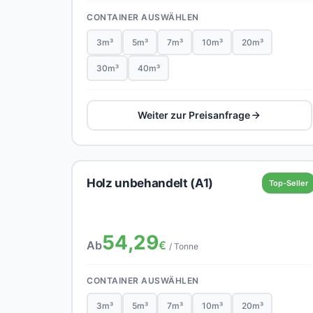
CONTAINER AUSWÄHLEN
3m³
5m³
7m³
10m³
20m³
30m³
40m³
Weiter zur Preisanfrage
Holz unbehandelt (A1)
Top-Seller
54,29
Ab
€
/ Tonne
CONTAINER AUSWÄHLEN
3m³
5m³
7m³
10m³
20m³