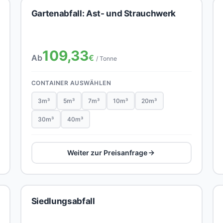
Gartenabfall: Ast- und Strauchwerk
109,33
Ab
€
/ Tonne
CONTAINER AUSWÄHLEN
3m³
5m³
7m³
10m³
20m³
30m³
40m³
Weiter zur Preisanfrage
Siedlungsabfall