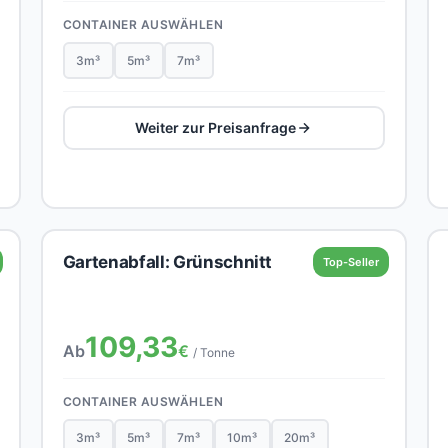
CONTAINER AUSWÄHLEN
3m³
5m³
7m³
Weiter zur Preisanfrage
Gartenabfall: Grünschnitt
Top-Seller
109,33
Ab
€
/ Tonne
CONTAINER AUSWÄHLEN
3m³
5m³
7m³
10m³
20m³