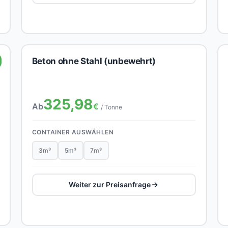
Beton ohne Stahl (unbewehrt)
325,98
Ab
€
/ Tonne
CONTAINER AUSWÄHLEN
3m³
5m³
7m³
Weiter zur Preisanfrage