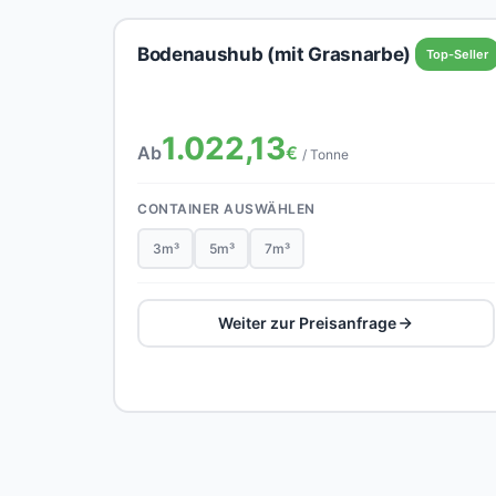
Bodenaushub (mit Grasnarbe)
Top-Seller
1.022,13
Ab
€
/ Tonne
CONTAINER AUSWÄHLEN
3m³
5m³
7m³
Weiter zur Preisanfrage