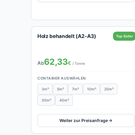
Holz behandelt (A2-A3)
Top-Seller
62,33
Ab
€
/ Tonne
CONTAINER AUSWÄHLEN
3m³
5m³
7m³
10m³
20m³
30m³
40m³
Weiter zur Preisanfrage