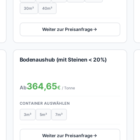
30m³
40m³
Weiter zur Preisanfrage
Bodenaushub (mit Steinen < 20%)
364,65
Ab
€
/ Tonne
CONTAINER AUSWÄHLEN
3m³
5m³
7m³
Weiter zur Preisanfrage