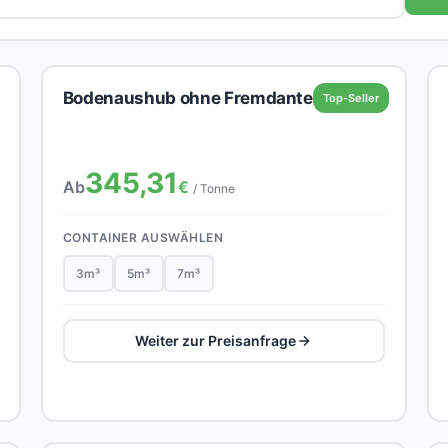
Bodenaushub ohne Fremdanteil
Top-Seller
345,31
Ab
€
/ Tonne
CONTAINER AUSWÄHLEN
3m³
5m³
7m³
Weiter zur Preisanfrage