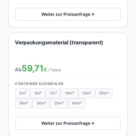
Weiter zur Preisanfrage
Verpackungsmaterial (transparent)
59,71
Ab
€
/ Tonne
CONTAINER AUSWÄHLEN
3m³
5m³
7m³
10m³
15m³
20m³
25m³
30m³
35m³
40m³
Weiter zur Preisanfrage