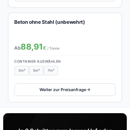
Beton ohne Stahl (unbewehrt)
88,91
Ab
€
/ Tonne
CONTAINER AUSWÄHLEN
3m³
5m³
7m³
Weiter zur Preisanfrage