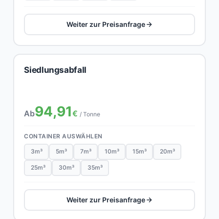
Weiter zur Preisanfrage
Siedlungsabfall
94,91
Ab
€
/ Tonne
CONTAINER AUSWÄHLEN
3m³
5m³
7m³
10m³
15m³
20m³
25m³
30m³
35m³
Weiter zur Preisanfrage