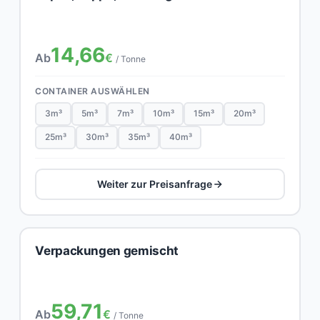
14,66
Ab
€
/ Tonne
CONTAINER AUSWÄHLEN
3m³
5m³
7m³
10m³
15m³
20m³
25m³
30m³
35m³
40m³
Weiter zur Preisanfrage
Verpackungen gemischt
59,71
Ab
€
/ Tonne