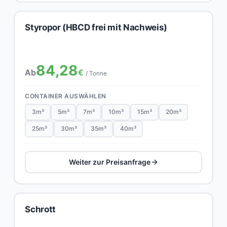
Styropor (HBCD frei mit Nachweis)
84,28
Ab
€
/ Tonne
CONTAINER AUSWÄHLEN
3m³
5m³
7m³
10m³
15m³
20m³
25m³
30m³
35m³
40m³
Weiter zur Preisanfrage
Schrott