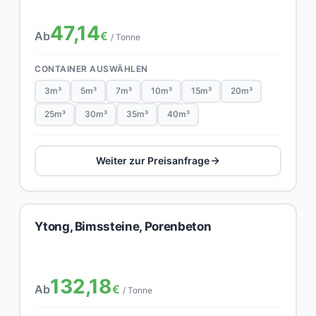
47,14
Ab
€
/ Tonne
CONTAINER AUSWÄHLEN
3m³
5m³
7m³
10m³
15m³
20m³
25m³
30m³
35m³
40m³
Weiter zur Preisanfrage
Ytong, Bimssteine, Porenbeton
132,18
Ab
€
/ Tonne