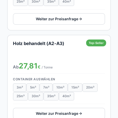
25m³
30m³
35m³
40m³
Weiter zur Preisanfrage
Holz behandelt (A2-A3)
Top-Seller
27,81
Ab
€
/ Tonne
CONTAINER AUSWÄHLEN
3m³
5m³
7m³
10m³
15m³
20m³
25m³
30m³
35m³
40m³
Weiter zur Preisanfrage