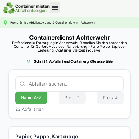
CONTAINERDIENST RATGEBER
Preise für Ihre Abfallentsorgung & Containermiete in : Achterwehr
Containerdienst Achterwehr
Professionelle Entsorgung in Achterwehr. Bestellen Sie den passenden
Container für Garten, Haus oder Renovierung – Faire Preise, Express-
Lieferung, Container Stellzeit inklusive.
Schritt 1: Abfallart und Containergröße auswählen
Name A-Z
Preis ↑
Preis ↓
23 Abfallarten
Papier, Pappe, Kartonage