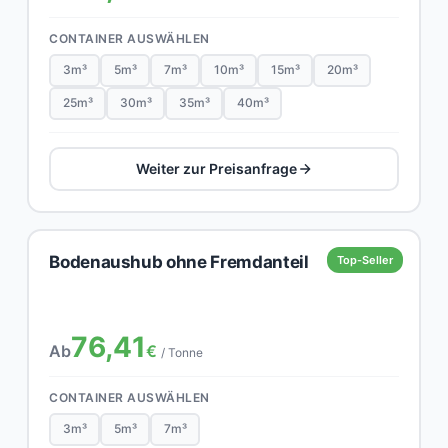
CONTAINER AUSWÄHLEN
3m³
5m³
7m³
10m³
15m³
20m³
25m³
30m³
35m³
40m³
Weiter zur Preisanfrage
Bodenaushub ohne Fremdanteil
Top-Seller
76,41
Ab
€
/ Tonne
CONTAINER AUSWÄHLEN
3m³
5m³
7m³