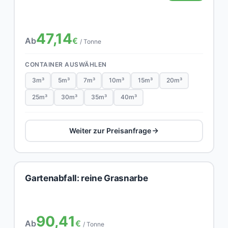
47,14
Ab
€
/ Tonne
CONTAINER AUSWÄHLEN
3m³
5m³
7m³
10m³
15m³
20m³
25m³
30m³
35m³
40m³
Weiter zur Preisanfrage
Gartenabfall: reine Grasnarbe
90,41
Ab
€
/ Tonne