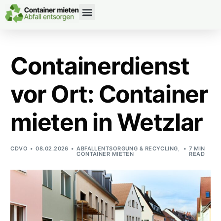
CONTAINERDIENST RATGEBER
Containerdienst
vor Ort: Container
mieten in Wetzlar
CDVO
08.02.2026
ABFALLENTSORGUNG & RECYCLING
,
7 MIN
CONTAINER MIETEN
READ