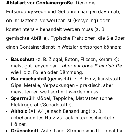
Abfallart vor Containergröße
. Denn die
Entsorgungswege und Gebühren hängen davon ab,
ob Ihr Material verwertbar ist (Recycling) oder
kostenintensiv behandelt werden muss (z. B.
gemischte Abfälle). Typische Fraktionen, die Sie über
einen Containerdienst in Wetzlar entsorgen können:
Bauschutt
(z. B. Ziegel, Beton, Fliesen, Keramik):
meist gut recycelbar –
aber nur ohne Fremdstoffe
wie Holz, Folien oder Dämmung.
Baumischabfall
(gemischt): z. B. Holz, Kunststoff,
Gips, Metalle, Verpackungen – praktisch, aber
meist teurer, weil sortiert werden muss.
Sperrmüll
: Möbel, Teppiche, Matratzen (ohne
Elektrogeräte/Schadstoffe).
Altholz
(A1–A4 je nach Behandlung): z. B.
unbehandeltes Holz vs. lackierte/beschichtete
Hölzer.
Grünschnitt
: Äste, Laub, Strauchschnitt – ideal für