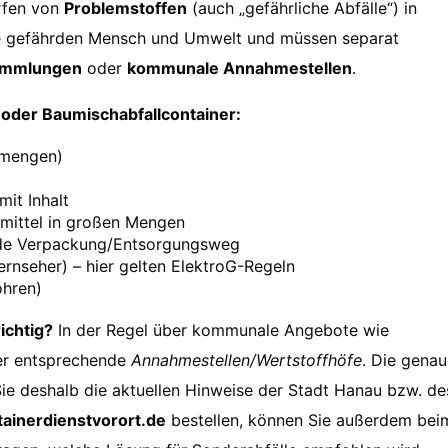
erfen von
Problemstoffen
(auch „gefährliche Abfälle“) in
ffe gefährden Mensch und Umwelt und müssen separat
ammlungen
oder
kommunale Annahmestellen
.
 oder Baumischabfallcontainer:
tmengen)
mit Inhalt
smittel in großen Mengen
nde Verpackung/Entsorgungsweg
Fernseher) – hier gelten ElektroG-Regeln
hren)
ichtig?
In der Regel über kommunale Angebote wie
er entsprechende
Annahmestellen/Wertstoffhöfe
. Die gena
Sie deshalb die aktuellen Hinweise der Stadt Hanau bzw. de
tainerdienstvorort.de
bestellen, können Sie außerdem bei