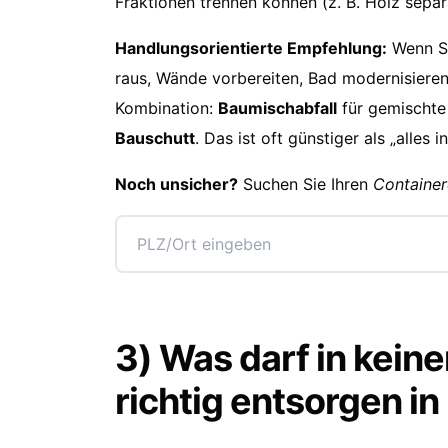
Fraktionen trennen können (z. B. Holz separa
Handlungsorientierte Empfehlung:
Wenn Si
raus, Wände vorbereiten, Bad modernisieren
Kombination:
Baumischabfall
für gemischte 
Bauschutt
. Das ist oft günstiger als „alles i
Noch unsicher?
Suchen Sie Ihren
Container
3) Was darf in kein
richtig entsorgen i