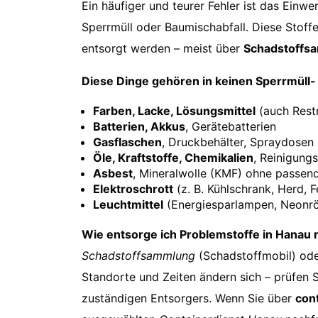
Ein häufiger und teurer Fehler ist das Einw
Sperrmüll oder Baumischabfall. Diese Sto
entsorgt werden – meist über
Schadstoffs
Diese Dinge gehören in keinen Sperrmüll-
Farben, Lacke, Lösungsmittel
(auch Res
Batterien, Akkus
, Gerätebatterien
Gasflaschen
, Druckbehälter, Spraydosen 
Öle, Kraftstoffe, Chemikalien
, Reinigung
Asbest
, Mineralwolle (KMF) ohne passe
Elektroschrott
(z. B. Kühlschrank, Herd, 
Leuchtmittel
(Energiesparlampen, Neonrö
Wie entsorge ich Problemstoffe in Hanau r
Schadstoffsammlung
(Schadstoffmobil) od
Standorte und Zeiten ändern sich – prüfen 
zuständigen Entsorgers. Wenn Sie über
con