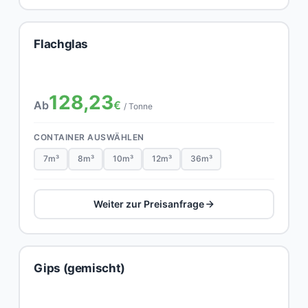
Flachglas
128,23
Ab
€
/ Tonne
CONTAINER AUSWÄHLEN
7m³
8m³
10m³
12m³
36m³
Weiter zur Preisanfrage
Gips (gemischt)