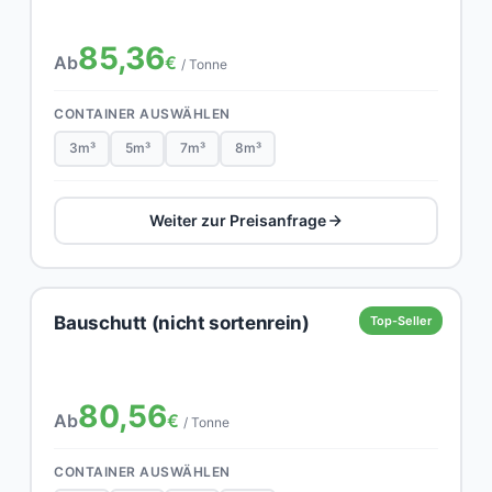
85,36
Ab
€
/ Tonne
CONTAINER AUSWÄHLEN
3m³
5m³
7m³
8m³
Weiter zur Preisanfrage
Bauschutt (nicht sortenrein)
Top-Seller
80,56
Ab
€
/ Tonne
CONTAINER AUSWÄHLEN