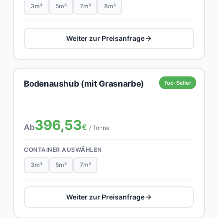
3m³
5m³
7m³
8m³
Weiter zur Preisanfrage
Bodenaushub (mit Grasnarbe)
Top-Seller
396,53
Ab
€
/ Tonne
CONTAINER AUSWÄHLEN
3m³
5m³
7m³
Weiter zur Preisanfrage