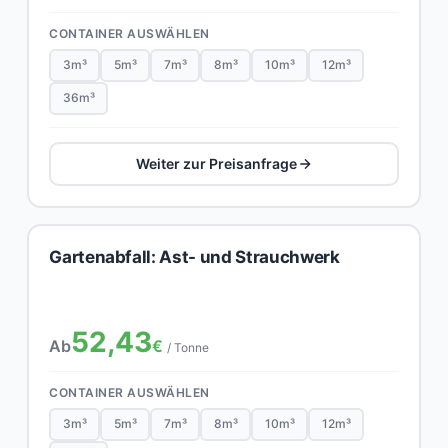
CONTAINER AUSWÄHLEN
3m³
5m³
7m³
8m³
10m³
12m³
36m³
Weiter zur Preisanfrage
Gartenabfall: Ast- und Strauchwerk
52,43
Ab
€
/ Tonne
CONTAINER AUSWÄHLEN
3m³
5m³
7m³
8m³
10m³
12m³