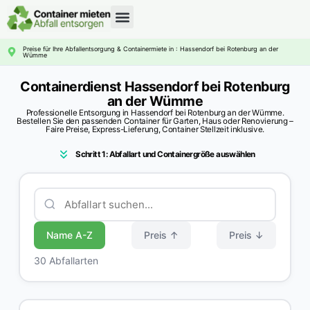
CONTAINERDIENST RATGEBER
Preise für Ihre Abfallentsorgung & Containermiete in : Hassendorf bei Rotenburg an der
Wümme
Containerdienst Hassendorf bei Rotenburg
an der Wümme
Professionelle Entsorgung in Hassendorf bei Rotenburg an der Wümme.
Bestellen Sie den passenden Container für Garten, Haus oder Renovierung –
Faire Preise, Express-Lieferung, Container Stellzeit inklusive.
Schritt 1: Abfallart und Containergröße auswählen
Name A-Z
Preis ↑
Preis ↓
30 Abfallarten