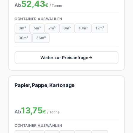
52,43
Ab
€
/ Tonne
CONTAINER AUSWÄHLEN
3m³
5m³
7m³
8m³
10m³
12m³
30m³
36m³
Weiter zur Preisanfrage
Papier, Pappe, Kartonage
13,75
Ab
€
/ Tonne
CONTAINER AUSWÄHLEN