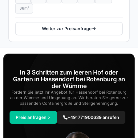
36m³
Weiter zur Preisanfrage
In 3 Schritten zum leeren Hof oder
Garten in Hassendorf bei Rotenburg an
der Wümme
Fordern Sie jetzt Ihr Angebot für Hassendorf bei Rotenburg
an der Wümme und Umgebung an. Wir beraten Sie gerne zur
passenden Containergröße und Stellgenehmigung.
Preis anfragen
+491771900639 anrufen