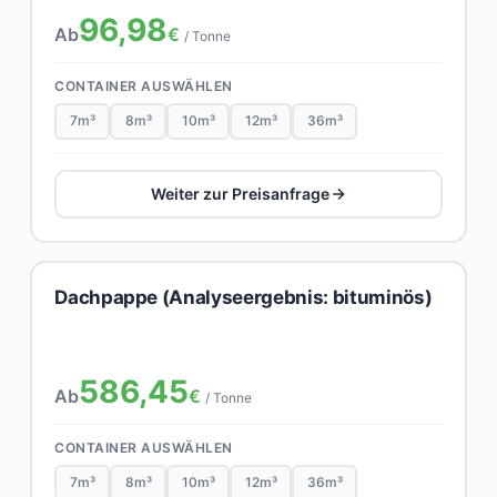
96,98
Ab
€
/ Tonne
CONTAINER AUSWÄHLEN
7m³
8m³
10m³
12m³
36m³
Weiter zur Preisanfrage
Dachpappe (Analyseergebnis: bituminös)
586,45
Ab
€
/ Tonne
CONTAINER AUSWÄHLEN
7m³
8m³
10m³
12m³
36m³