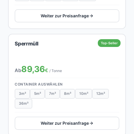
Weiter zur Preisanfrage
Sperrmüll
Top-Seller
89,36
Ab
€
/ Tonne
CONTAINER AUSWÄHLEN
3m³
5m³
7m³
8m³
10m³
12m³
36m³
Weiter zur Preisanfrage