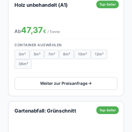
Holz unbehandelt (A1)
Top-Seller
47,37
Ab
€
/ Tonne
CONTAINER AUSWÄHLEN
3m³
5m³
7m³
8m³
10m³
12m³
36m³
Weiter zur Preisanfrage
Gartenabfall: Grünschnitt
Top-Seller