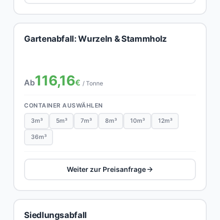
Gartenabfall: Wurzeln & Stammholz
116,16
Ab
€
/ Tonne
CONTAINER AUSWÄHLEN
3m³
5m³
7m³
8m³
10m³
12m³
36m³
Weiter zur Preisanfrage
Siedlungsabfall