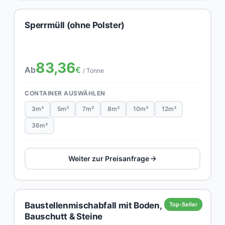
Sperrmüll (ohne Polster)
83,36
Ab
€
/ Tonne
CONTAINER AUSWÄHLEN
3m³
5m³
7m³
8m³
10m³
12m³
36m³
Weiter zur Preisanfrage
Baustellenmischabfall mit Boden,
Top-Seller
Bauschutt & Steine