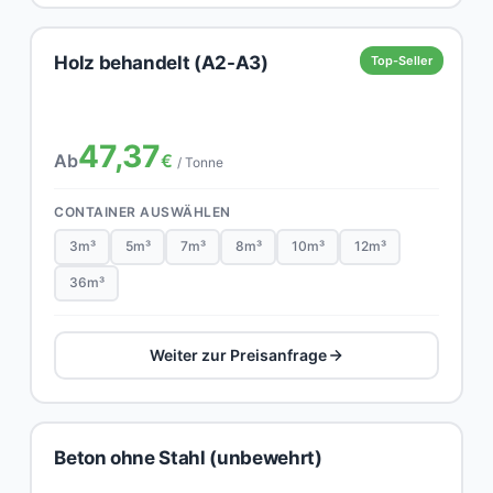
Holz behandelt (A2-A3)
Top-Seller
47,37
Ab
€
/ Tonne
CONTAINER AUSWÄHLEN
3m³
5m³
7m³
8m³
10m³
12m³
36m³
Weiter zur Preisanfrage
Beton ohne Stahl (unbewehrt)