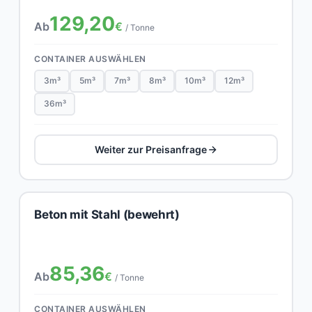
129,20
Ab
€
/ Tonne
CONTAINER AUSWÄHLEN
3m³
5m³
7m³
8m³
10m³
12m³
36m³
Weiter zur Preisanfrage
Beton mit Stahl (bewehrt)
85,36
Ab
€
/ Tonne
CONTAINER AUSWÄHLEN