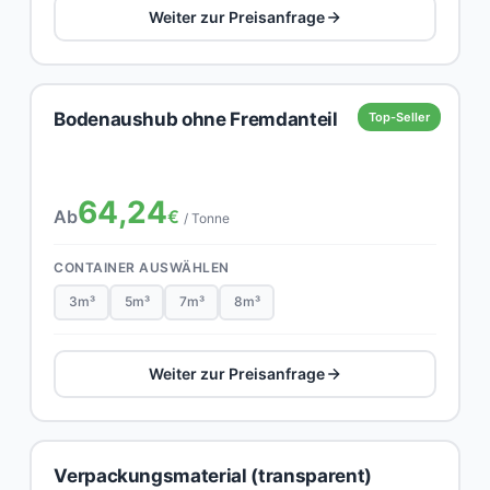
Weiter zur Preisanfrage
Bodenaushub ohne Fremdanteil
Top-Seller
64,24
Ab
€
/ Tonne
CONTAINER AUSWÄHLEN
3m³
5m³
7m³
8m³
Weiter zur Preisanfrage
Verpackungsmaterial (transparent)