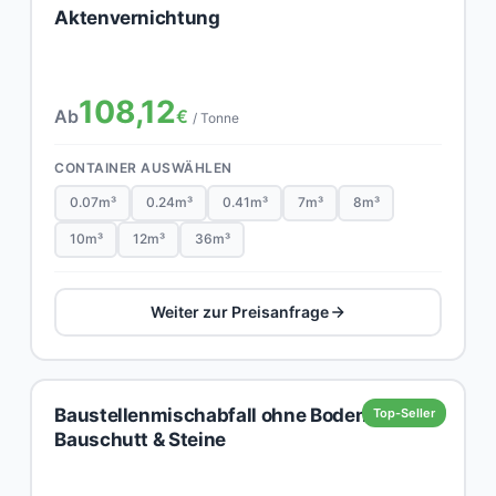
Aktenvernichtung
108,12
Ab
€
/ Tonne
CONTAINER AUSWÄHLEN
0.07m³
0.24m³
0.41m³
7m³
8m³
10m³
12m³
36m³
Weiter zur Preisanfrage
Baustellenmischabfall ohne Boden,
Top-Seller
Bauschutt & Steine