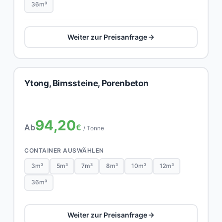
36m³
Weiter zur Preisanfrage
Ytong, Bimssteine, Porenbeton
94,20
Ab
€
/ Tonne
CONTAINER AUSWÄHLEN
3m³
5m³
7m³
8m³
10m³
12m³
36m³
Weiter zur Preisanfrage