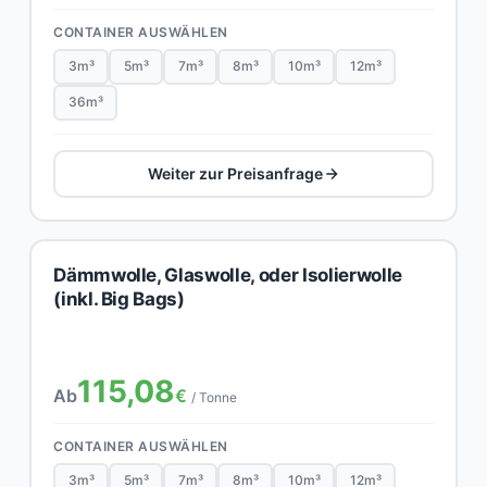
CONTAINER AUSWÄHLEN
3m³
5m³
7m³
8m³
10m³
12m³
36m³
Weiter zur Preisanfrage
Dämmwolle, Glaswolle, oder Isolierwolle
(inkl. Big Bags)
115,08
Ab
€
/ Tonne
CONTAINER AUSWÄHLEN
3m³
5m³
7m³
8m³
10m³
12m³