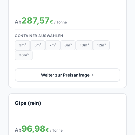
287,57
Ab
€
/ Tonne
CONTAINER AUSWÄHLEN
3m³
5m³
7m³
8m³
10m³
12m³
36m³
Weiter zur Preisanfrage
Gips (rein)
96,98
Ab
€
/ Tonne