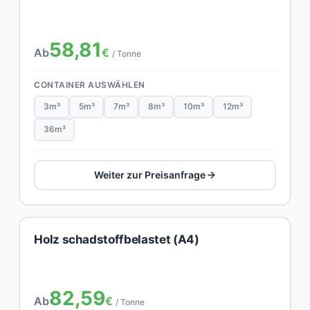
58,81
Ab
€
/ Tonne
CONTAINER AUSWÄHLEN
3m³
5m³
7m³
8m³
10m³
12m³
36m³
Weiter zur Preisanfrage
Holz schadstoffbelastet (A4)
82,59
Ab
€
/ Tonne