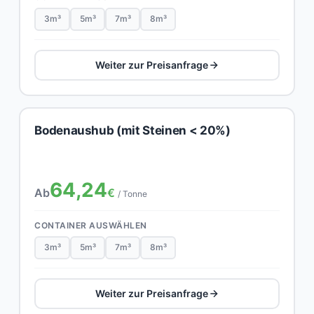
3m³
5m³
7m³
8m³
Weiter zur Preisanfrage
Bodenaushub (mit Steinen < 20%)
64,24
Ab
€
/ Tonne
CONTAINER AUSWÄHLEN
3m³
5m³
7m³
8m³
Weiter zur Preisanfrage