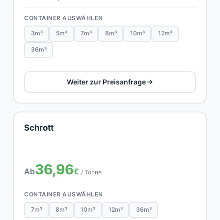
CONTAINER AUSWÄHLEN
3m³
5m³
7m³
8m³
10m³
12m³
36m³
Weiter zur Preisanfrage
Schrott
36,96
Ab
€
/ Tonne
CONTAINER AUSWÄHLEN
7m³
8m³
10m³
12m³
36m³