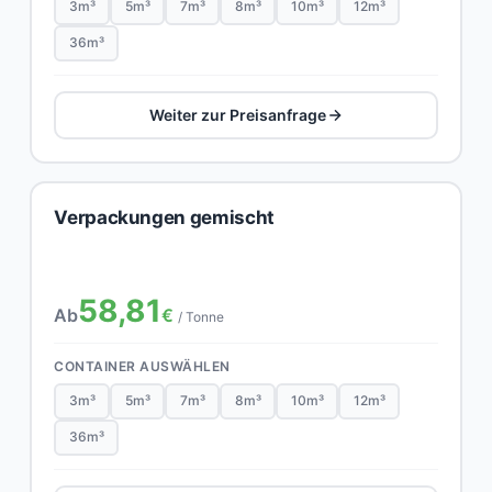
3m³
5m³
7m³
8m³
10m³
12m³
36m³
Weiter zur Preisanfrage
Verpackungen gemischt
58,81
Ab
€
/ Tonne
CONTAINER AUSWÄHLEN
3m³
5m³
7m³
8m³
10m³
12m³
36m³