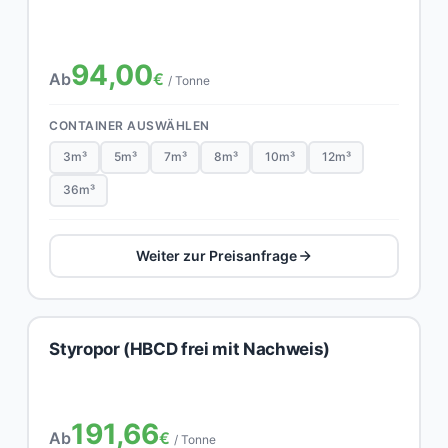
94,00
Ab
€
/ Tonne
CONTAINER AUSWÄHLEN
3m³
5m³
7m³
8m³
10m³
12m³
36m³
Weiter zur Preisanfrage
Styropor (HBCD frei mit Nachweis)
191,66
Ab
€
/ Tonne