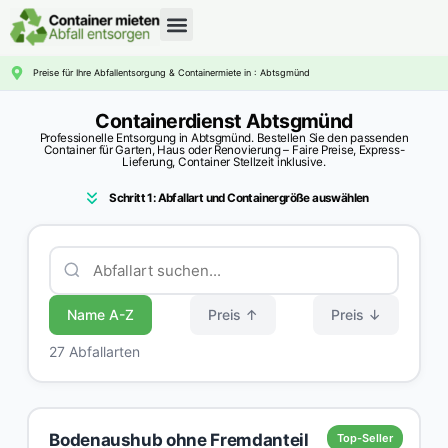
CONTAINERDIENST RATGEBER
Preise für Ihre Abfallentsorgung & Containermiete in : Abtsgmünd
Containerdienst Abtsgmünd
Professionelle Entsorgung in Abtsgmünd. Bestellen Sie den passenden
Container für Garten, Haus oder Renovierung – Faire Preise, Express-
Lieferung, Container Stellzeit inklusive.
Schritt 1: Abfallart und Containergröße auswählen
Name A-Z
Preis ↑
Preis ↓
27 Abfallarten
Bodenaushub ohne Fremdanteil
Top-Seller