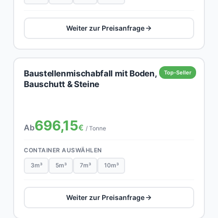
Weiter zur Preisanfrage
Baustellenmischabfall mit Boden,
Top-Seller
Bauschutt & Steine
696,15
Ab
€
/ Tonne
CONTAINER AUSWÄHLEN
3m³
5m³
7m³
10m³
Weiter zur Preisanfrage