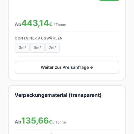
443,14
Ab
€
/ Tonne
CONTAINER AUSWÄHLEN
3m³
5m³
7m³
Weiter zur Preisanfrage
Verpackungsmaterial (transparent)
135,66
Ab
€
/ Tonne