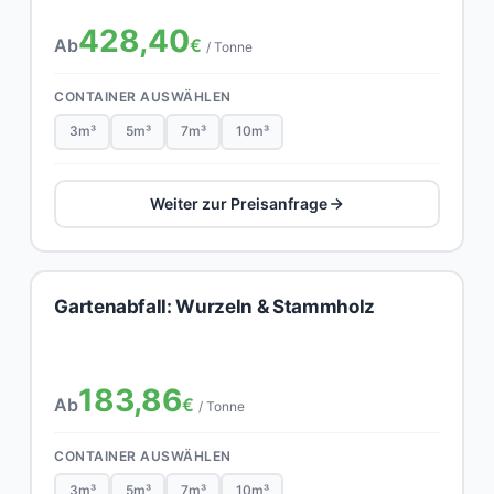
428,40
Ab
€
/ Tonne
CONTAINER AUSWÄHLEN
3m³
5m³
7m³
10m³
Weiter zur Preisanfrage
Gartenabfall: Wurzeln & Stammholz
183,86
Ab
€
/ Tonne
CONTAINER AUSWÄHLEN
3m³
5m³
7m³
10m³