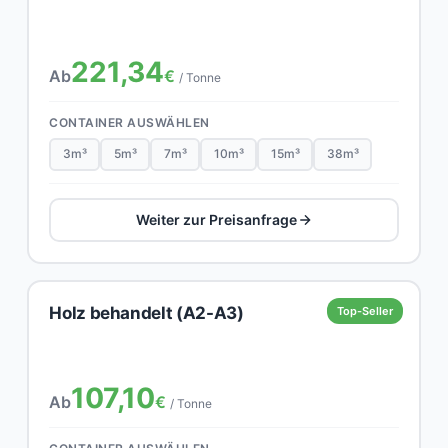
221,34
Ab
€
/ Tonne
CONTAINER AUSWÄHLEN
3m³
5m³
7m³
10m³
15m³
38m³
Weiter zur Preisanfrage
Holz behandelt (A2-A3)
Top-Seller
107,10
Ab
€
/ Tonne