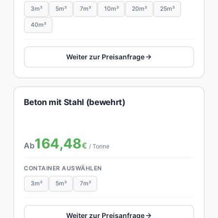
3m³
5m³
7m³
10m³
20m³
25m³
40m³
Weiter zur Preisanfrage
Beton mit Stahl (bewehrt)
164,48
Ab
€
/ Tonne
CONTAINER AUSWÄHLEN
3m³
5m³
7m³
Weiter zur Preisanfrage