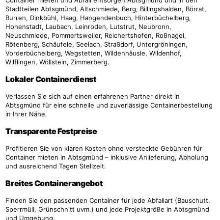
Stadtteilen Abtsgmünd, Altschmiede, Berg, Billingshalden, Börrat,
Burren, Dinkbühl, Haag, Hangendenbuch, Hinterbüchelberg,
Hohenstadt, Laubach, Leinroden, Lutstrut, Neubronn,
Neuschmiede, Pommertsweiler, Reichertshofen, Roßnagel,
Rötenberg, Schäufele, Seelach, Straßdorf, Untergröningen,
Vorderbüchelberg, Wegstetten, Wildenhäusle, Wildenhof,
Wilflingen, Wöllstein, Zimmerberg.
Lokaler Containerdienst
Verlassen Sie sich auf einen erfahrenen Partner direkt in
Abtsgmünd für eine schnelle und zuverlässige Containerbestellung
in Ihrer Nähe.
Transparente Festpreise
Profitieren Sie von klaren Kosten ohne versteckte Gebühren für
Container mieten in Abtsgmünd – inklusive Anlieferung, Abholung
und ausreichend Tagen Stellzeit.
Breites Containerangebot
Finden Sie den passenden Container für jede Abfallart (Bauschutt,
Sperrmüll, Grünschnitt uvm.) und jede Projektgröße in Abtsgmünd
und Umgebung.