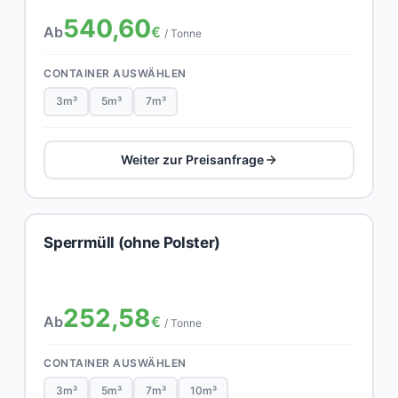
540,60
Ab
€
/ Tonne
CONTAINER AUSWÄHLEN
3m³
5m³
7m³
Weiter zur Preisanfrage
Sperrmüll (ohne Polster)
252,58
Ab
€
/ Tonne
CONTAINER AUSWÄHLEN
3m³
5m³
7m³
10m³