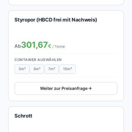
Styropor (HBCD frei mit Nachweis)
301,67
Ab
€
/ Tonne
CONTAINER AUSWÄHLEN
3m³
5m³
7m³
10m³
Weiter zur Preisanfrage
Schrott