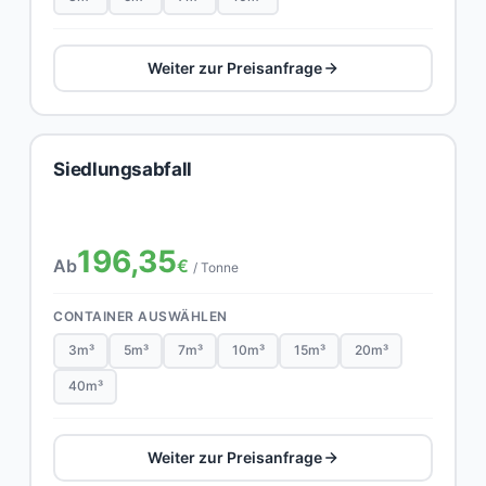
Weiter zur Preisanfrage
Siedlungsabfall
196,35
Ab
€
/ Tonne
CONTAINER AUSWÄHLEN
3m³
5m³
7m³
10m³
15m³
20m³
40m³
Weiter zur Preisanfrage