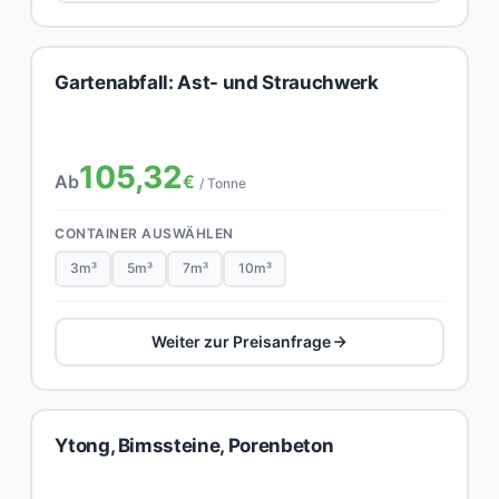
Gartenabfall: Ast- und Strauchwerk
105,32
Ab
€
/ Tonne
CONTAINER AUSWÄHLEN
3m³
5m³
7m³
10m³
Weiter zur Preisanfrage
Ytong, Bimssteine, Porenbeton