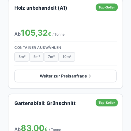
Holz unbehandelt (A1)
Top-Seller
105,32
Ab
€
/ Tonne
CONTAINER AUSWÄHLEN
3m³
5m³
7m³
10m³
Weiter zur Preisanfrage
Gartenabfall: Grünschnitt
Top-Seller
83,00
Ab
€
/ Tonne