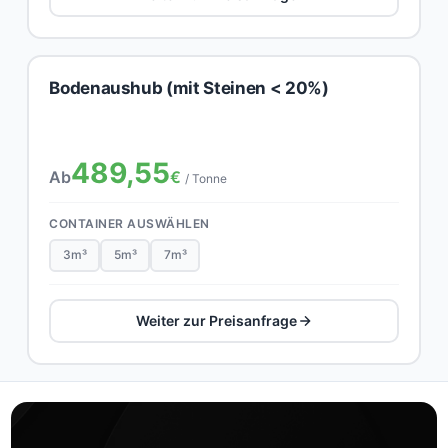
Bodenaushub (mit Steinen < 20%)
489,55
Ab
€
/ Tonne
CONTAINER AUSWÄHLEN
3m³
5m³
7m³
Weiter zur Preisanfrage