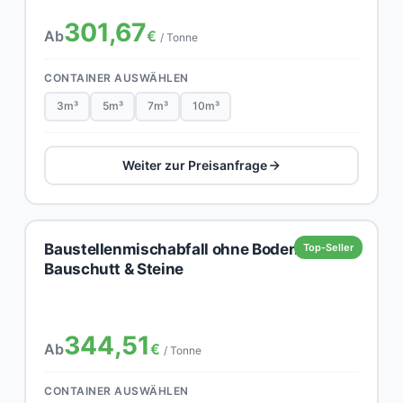
301,67
Ab
€
/ Tonne
CONTAINER AUSWÄHLEN
3m³
5m³
7m³
10m³
Weiter zur Preisanfrage
Baustellenmischabfall ohne Boden,
Top-Seller
Bauschutt & Steine
344,51
Ab
€
/ Tonne
CONTAINER AUSWÄHLEN