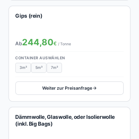
Gips (rein)
244,80
Ab
€
/ Tonne
CONTAINER AUSWÄHLEN
3m³
5m³
7m³
Weiter zur Preisanfrage
Dämmwolle, Glaswolle, oder Isolierwolle
(inkl. Big Bags)