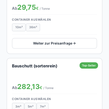
29,75
Ab
€
/ Tonne
CONTAINER AUSWÄHLEN
10m³
36m³
Weiter zur Preisanfrage
Bauschutt (sortenrein)
Top-Seller
282,13
Ab
€
/ Tonne
CONTAINER AUSWÄHLEN
3m³
5m³
7m³