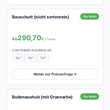
Bauschutt (nicht sortenrein)
Top-Seller
290,70
Ab
€
/ Tonne
CONTAINER AUSWÄHLEN
3m³
5m³
7m³
Weiter zur Preisanfrage
Bodenaushub (mit Grasnarbe)
Top-Seller