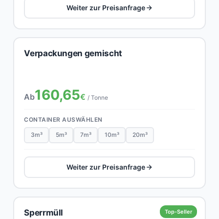
Weiter zur Preisanfrage
Verpackungen gemischt
160,65
Ab
€
/ Tonne
CONTAINER AUSWÄHLEN
3m³
5m³
7m³
10m³
20m³
Weiter zur Preisanfrage
Sperrmüll
Top-Seller