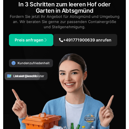
In 3 Schritten zum leeren Hof oder
Garten in Abtsgmünd
Fordern Sie jetzt Ihr Angebot für Abtsgmünd und Umgebung
an. Wir beraten Sie gerne zur passenden Containergröße
und Stellgenehmigung.
Preis anfragen
+491771900639 anrufen
Kundenzufriedenheit
Umweltgerecht
Lokaler Dienstleister