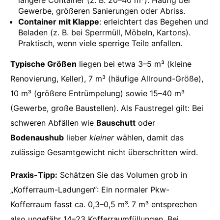
längere Container (z. B. 20–40 m³). Häufig bei
Gewerbe, größeren Sanierungen oder Abriss.
Container mit Klappe
: erleichtert das Begehen und
Beladen (z. B. bei Sperrmüll, Möbeln, Kartons).
Praktisch, wenn viele sperrige Teile anfallen.
Typische Größen
liegen bei etwa 3–5 m³ (kleine
Renovierung, Keller), 7 m³ (häufige Allround-Größe),
10 m³ (größere Entrümpelung) sowie 15–40 m³
(Gewerbe, große Baustellen). Als Faustregel gilt: Bei
schweren Abfällen wie
Bauschutt
oder
Bodenaushub
lieber
kleiner
wählen, damit das
zulässige Gesamtgewicht nicht überschritten wird.
Praxis-Tipp:
Schätzen Sie das Volumen grob in
„Kofferraum-Ladungen“: Ein normaler Pkw-
Kofferraum fasst ca. 0,3–0,5 m³. 7 m³ entsprechen
also ungefähr 14–23 Kofferraumfüllungen. Bei