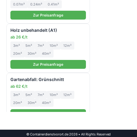
0.07m³
0.24m³
0.41m³
Zur Preisanfrage
Holz unbehandelt (A1)
ab 26 €/t
3m³
5m³
7m³
10m³
12m³
20m³
30m³
40m³
Zur Preisanfrage
Gartenabfall: Grünschnitt
ab 62 €/t
3m³
5m³
7m³
10m³
12m³
20m³
30m³
40m³
Zur Preisanfrage
Papier, Pappe, Kartonage
© Containerdienstvorort.de 2026 • All Rights Reserved
ab 15 €/t