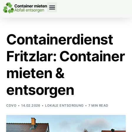
CONTAINERDIENST RATGEBER
Containerdienst
Fritzlar: Container
mieten &
entsorgen
CDVO
14.02.2026
LOKALE ENTSORGUNG
7 MIN READ