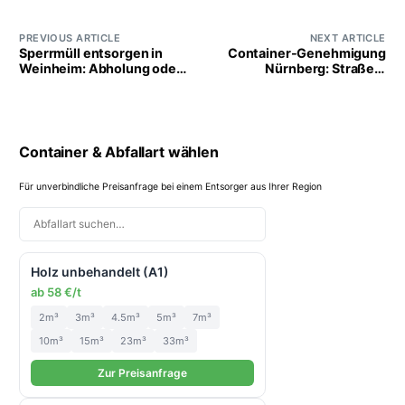
PREVIOUS ARTICLE
NEXT ARTICLE
Sperrmüll entsorgen in
Container-Genehmigung
Weinheim: Abholung oder
Nürnberg: Straße &
Container?
Gehweg
Container & Abfallart wählen
Für unverbindliche Preisanfrage bei einem Entsorger aus Ihrer Region
Holz unbehandelt (A1)
ab 58 €/t
2m³
3m³
4.5m³
5m³
7m³
10m³
15m³
23m³
33m³
Zur Preisanfrage