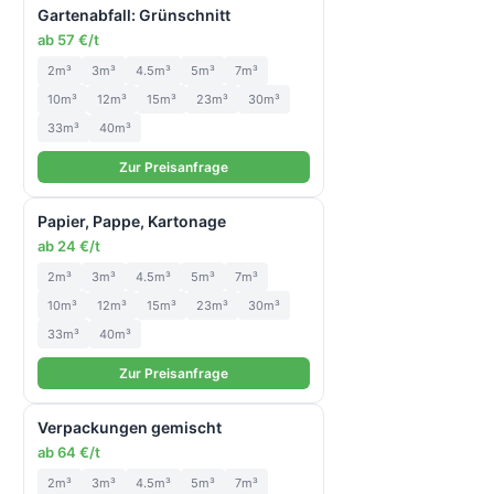
Gartenabfall: Grünschnitt
ab 57 €/t
2m³
3m³
4.5m³
5m³
7m³
10m³
12m³
15m³
23m³
30m³
33m³
40m³
Zur Preisanfrage
Papier, Pappe, Kartonage
ab 24 €/t
2m³
3m³
4.5m³
5m³
7m³
10m³
12m³
15m³
23m³
30m³
33m³
40m³
Zur Preisanfrage
Verpackungen gemischt
ab 64 €/t
2m³
3m³
4.5m³
5m³
7m³