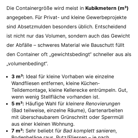
Die Containergröße wird meist in
Kubikmetern (m³)
angegeben. Für Privat- und kleine Gewerbeprojekte
sind Absetzmulden besonders üblich. Entscheidend
ist nicht nur das Volumen, sondern auch das Gewicht
der Abfälle – schweres Material wie Bauschutt füllt
den Container oft „gewichtsbedingt“ schneller aus als
„volumenbedingt“.
3 m³:
Ideal für kleine Vorhaben wie einzelne
Wandfliesen entfernen, kleine Küchen-
Teildemontage, kleine Kellerecke entrümpeln. Gut,
wenn wenig Stellfläche vorhanden ist.
5 m³:
Häufige Wahl für
kleinere Renovierungen
(Bad teilweise, einzelne Räume), Gartenarbeiten
mit überschaubarem Grünschnitt oder Sperrmüll
aus einer kleinen Wohnung.
7 m³:
Sehr beliebt für
Bad komplett sanieren
,
Bodenbeläge raus, Putz/Fliessen – je nach