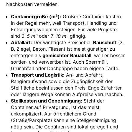
Nachkosten vermeiden.
Containergröße (m³):
Größere Container kosten
in der Regel mehr, weil Transport, Handling und
Entsorgungsvolumen steigen. Für viele Projekte
sind
3–5 m³
oder
7–10 m³
gängig.
Abfallart:
Der wichtigste Preishebel.
Bauschutt
(z.
B. Ziegel, Beton, Fliesen) ist meist günstiger zu
entsorgen als
gemischter Bauabfall
, weil er besser
sortier- und verwertbar ist. Auch Sperrmüll,
Grünabfall oder Dachpappe haben eigene Tarife.
Transport und Logistik:
An- und Abfahrt,
Rangieraufwand sowie die Zugänglichkeit der
Stellfläche beeinflussen den Preis. Enge Zufahrten
oder längere Wege können Aufpreise verursachen.
Stellkosten und Genehmigung:
Steht der
Container auf Privatgrund, ist das meist
unkompliziert. Auf öffentlichem Grund
(Straße/Parkplatz) kann eine Stellgenehmigung
nötig sein. Die Gebühren sind lokal geregelt und