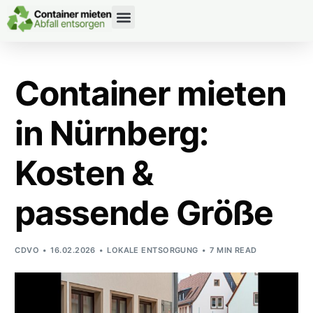
CONTAINERDIENST RATGEBER
Container mieten
in Nürnberg:
Kosten &
passende Größe
CDVO
16.02.2026
LOKALE ENTSORGUNG
7 MIN READ