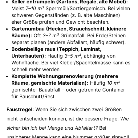
Keller entrümpeln (Kartons, Regale, alte Möbel):
Meist
7–10 m³
Sperrmüll/Sortiergemisch. Bei vielen
schweren Gegenständen (z. B. alte Maschinen)
eher Größe prüfen und Gewicht beachten.
Gartenumbau (Hecken, Strauchschnitt, kleinere
Bäume):
Oft
3–7 m³
Grünabfall. Bei Erde/Steinen
separat planen (andere Abfallart, häufig schwer).
Bodenbeläge raus (Teppich, Laminat,
Unterbauten):
Häufig
3–5 m³
, abhängig von
Wohnfläche. Bei viel Kleber/Spachtelmasse kann es
schnell mehr werden.
Komplette Wohnungsrenovierung (mehrere
Räume, gemischte Materialien):
Häufig
10 m³
gemischter Bauabfall – oder getrennte Container
für Bauschutt/Rest.
Faustregel:
Wenn Sie sich zwischen zwei Größen
nicht entscheiden können, ist die bessere Frage:
Wie
sicher bin ich bei Menge und Abfallart?
Bei
unsicherer Menge kann eine Nummer größer sinnvoll