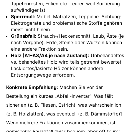
Tapetenresten, Folien etc. Teurer, weil Sortierung
aufwändiger ist.
Sperrmüll:
Möbel, Matratzen, Teppiche. Achtung:
Elektrogeräte und problematische Stoffe gehören
meist nicht hinein.
Grünabfall:
Strauch-/Heckenschnitt, Laub, Äste (je
nach Vorgabe). Erde, Steine oder Wurzeln können
eine andere Fraktion sein.
Holz (A1–A3/A4 je nach Zustand):
Unbehandeltes
vs. behandeltes Holz wird teils getrennt bewertet.
Lackiertes/lasierte Hölzer können andere
Entsorgungswege erfordern.
Konkrete Empfehlung:
Machen Sie vor der
Bestellung ein kurzes „Abfall-Inventar“: Was fällt
sicher an (z. B. Fliesen, Estrich), was wahrscheinlich
(z. B. Holzlatten), was eventuell (z. B. Dämmstoffe)?
Wenn mehrere Fraktionen zusammenkommen, ist
gemischter Bauabfall
zwar bequem, aber oft teurer.