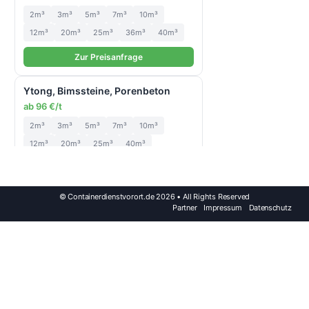
2m³
3m³
5m³
7m³
10m³
12m³
20m³
25m³
36m³
40m³
Zur Preisanfrage
Ytong, Bimssteine, Porenbeton
ab 96 €/t
2m³
3m³
5m³
7m³
10m³
12m³
20m³
25m³
40m³
Zur Preisanfrage
© Containerdienstvorort.de 2026 • All Rights Reserved
Gartenabfall: Wurzeln & Stammholz
Partner
Impressum
Datenschutz
ab 101 €/t
2m³
3m³
5m³
7m³
10m³
12m³
20m³
25m³
40m³
Zur Preisanfrage