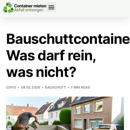
CONTAINERDIENST RATGEBER
Bauschuttcontaine
Was darf rein,
was nicht?
CDVO
09.02.2026
BAUSCHUTT
7 MIN READ