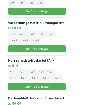
2m³
3m³
5m³
7m³
Zur Preisanfrage
Verpackungsmaterial (transparent)
ab 58 €/t
2m³
3m³
5m³
7m³
10m³
25m³
36m³
40m³
Zur Preisanfrage
Holz schadstoffbelastet (A4)
ab 51 €/t
2m³
3m³
5m³
7m³
10m³
12m³
20m³
25m³
36m³
40m³
Zur Preisanfrage
Gartenabfall: Ast- und Strauchwerk
ab 50 €/t