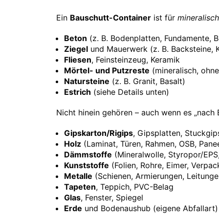
Ein
Bauschutt-Container
ist für
mineralisc
Beton
(z. B. Bodenplatten, Fundamente, 
Ziegel
und Mauerwerk (z. B. Backsteine, 
Fliesen
, Feinsteinzeug, Keramik
Mörtel- und Putzreste
(mineralisch, ohn
Natursteine
(z. B. Granit, Basalt)
Estrich
(siehe Details unten)
Nicht hinein gehören – auch wenn es „nach B
Gipskarton/Rigips
, Gipsplatten, Stuckgip
Holz
(Laminat, Türen, Rahmen, OSB, Panee
Dämmstoffe
(Mineralwolle, Styropor/EPS
Kunststoffe
(Folien, Rohre, Eimer, Verpa
Metalle
(Schienen, Armierungen, Leitunge
Tapeten
, Teppich, PVC-Belag
Glas
, Fenster, Spiegel
Erde
und Bodenaushub (eigene Abfallart)