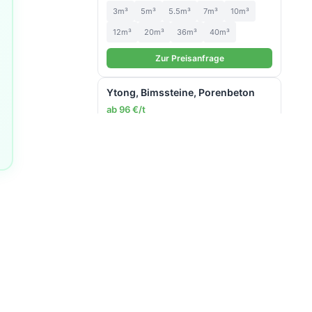
3m³
5m³
5.5m³
7m³
10m³
12m³
20m³
36m³
40m³
Zur Preisanfrage
Ytong, Bimssteine, Porenbeton
ab 96 €/t
3m³
5m³
5.5m³
7m³
10m³
12m³
20m³
36m³
40m³
Zur Preisanfrage
Gartenabfall: Wurzeln &
Stammholz
ab 127 €/t
3m³
5m³
7m³
10m³
12m³
20m³
40m³
Zur Preisanfrage