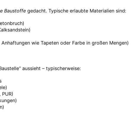
he Baustoffe
gedacht. Typische erlaubte Materialien sind:
Betonbruch)
Kalksandstein)
e Anhaftungen wie Tapeten oder Farbe in großen Mengen)
austelle“ aussieht – typischerweise:
s
le)
, PUR)
ckungen)
n)