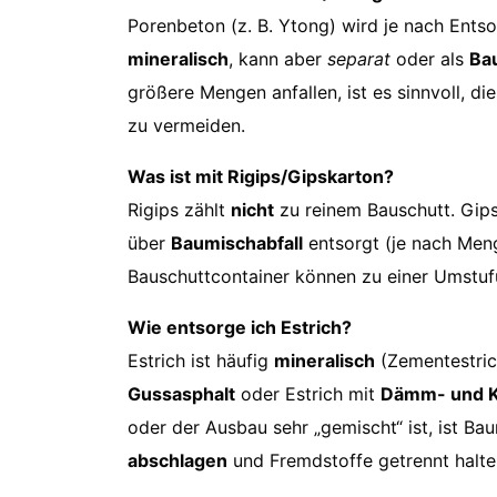
Porenbeton (z. B. Ytong) wird je nach Entsor
mineralisch
, kann aber
separat
oder als
Ba
größere Mengen anfallen, ist es sinnvoll, di
zu vermeiden.
Was ist mit Rigips/Gipskarton?
Rigips zählt
nicht
zu reinem Bauschutt. Gips
über
Baumischabfall
entsorgt (je nach Men
Bauschuttcontainer können zu einer Umstufun
Wie entsorge ich Estrich?
Estrich ist häufig
mineralisch
(Zementestrich
Gussasphalt
oder Estrich mit
Dämm- und K
oder der Ausbau sehr „gemischt“ ist, ist Bau
abschlagen
und Fremdstoffe getrennt halte