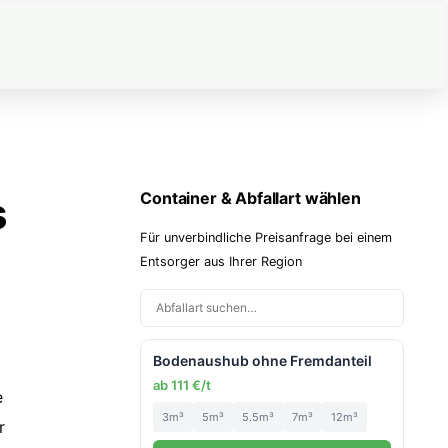
s
Container & Abfallart wählen
Für unverbindliche Preisanfrage bei einem
Entsorger aus Ihrer Region
Bodenaushub ohne Fremdanteil
ab 111 €/t
e
3m³
5m³
5.5m³
7m³
12m³
r