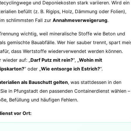
, Recyclingwege und Deponiekosten stark variieren. Wird ein
rialien befüllt (z. B. Rigips, Holz, Dämmung oder Folien),
im schlimmsten Fall zur
Annahmeverweigerung
.
Trennung wichtig, weil mineralische Stoffe wie Beton und
ls gemischte Bauabfälle. Wer hier sauber trennt, spart mei
afür, dass Wertstoffe wiederverwendet werden können.
 wieder auf: „
Darf Putz mit rein?
“, „
Wohin mit
Gipskarton?
“ oder „
Wie entsorge ich Estrich?
“.
erialien als Bauschutt gelten
, was stattdessen in den
Sie in Pfungstadt den passenden Containerdienst wählen –
öße, Befüllung und häufigen Fehlern.
ienst vor Ort: