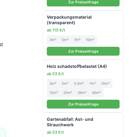
Zur Preisanfrage
Verpackungsmaterial
(transparent)
ab 115 €/t
3m³
5m³
7m³
10m³
st
Zur Preisanfrage
Holz schadstoffbelastet (A4)
ab 53 €/t
3m³
5m³
5.5m³
7m³
10m³
12m³
20m³
36m³
40m³
Zur Preisanfrage
Gartenabfall: Ast- und
Strauchwerk
ab 53 €/t