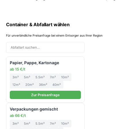
planen
Tipps
Container & Abfallart wählen
Für unverbindliche Preisanfrage bei einem Entsorger aus Ihrer Region
Papier, Pappe, Kartonage
ab 15 €/t
3m³
5m³
5.5m³
7m³
10m³
12m³
20m³
36m³
40m³
Zur Preisanfrage
Verpackungen gemischt
ab 66 €/t
3m³
5m³
5.5m³
7m³
10m³