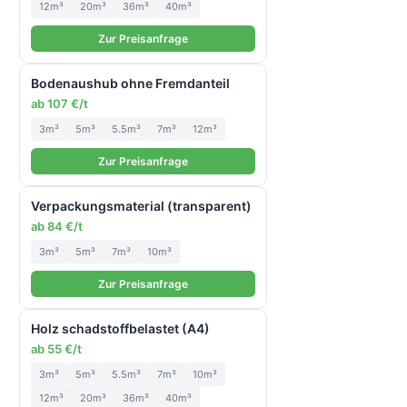
12m³
20m³
36m³
40m³
Zur Preisanfrage
Bodenaushub ohne Fremdanteil
ab 107 €/t
3m³
5m³
5.5m³
7m³
12m³
Zur Preisanfrage
Verpackungsmaterial (transparent)
ab 84 €/t
3m³
5m³
7m³
10m³
Zur Preisanfrage
Holz schadstoffbelastet (A4)
ab 55 €/t
3m³
5m³
5.5m³
7m³
10m³
12m³
20m³
36m³
40m³