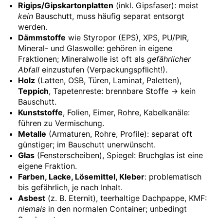
Rigips/Gipskartonplatten
(inkl. Gipsfaser): meist
kein
Bauschutt, muss häufig separat entsorgt
werden.
Dämmstoffe
wie Styropor (EPS), XPS, PU/PIR,
Mineral- und Glaswolle: gehören in eigene
Fraktionen; Mineralwolle ist oft als
gefährlicher
Abfall
einzustufen (Verpackungspflicht!).
Holz
(Latten, OSB, Türen, Laminat, Paletten),
Teppich
, Tapetenreste: brennbare Stoffe → kein
Bauschutt.
Kunststoffe
, Folien, Eimer, Rohre, Kabelkanäle:
führen zu Vermischung.
Metalle
(Armaturen, Rohre, Profile): separat oft
günstiger; im Bauschutt unerwünscht.
Glas
(Fensterscheiben), Spiegel: Bruchglas ist eine
eigene Fraktion.
Farben, Lacke, Lösemittel, Kleber
: problematisch
bis gefährlich, je nach Inhalt.
Asbest
(z. B. Eternit), teerhaltige Dachpappe, KMF:
niemals
in den normalen Container; unbedingt